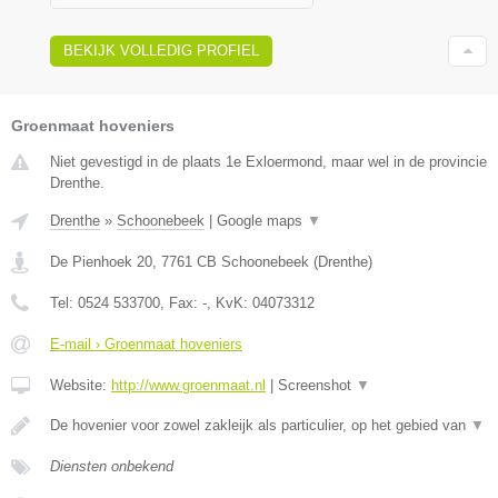
BEKIJK VOLLEDIG PROFIEL
Groenmaat hoveniers
Niet gevestigd in de plaats 1e Exloermond, maar wel in de provincie
Drenthe.
Drenthe
»
Schoonebeek
|
Google maps
▼
De Pienhoek 20
,
7761 CB
Schoonebeek
(
Drenthe
)
Tel:
0524 533700
, Fax:
-
, KvK:
04073312
E-mail › Groenmaat hoveniers
Website:
http://www.groenmaat.nl
|
Screenshot
▼
De hovenier voor zowel zakleijk als particulier, op het gebied van
▼
Diensten onbekend