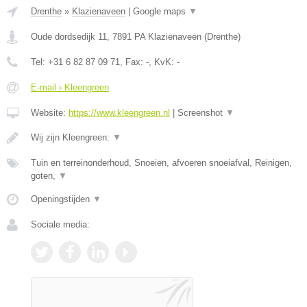
Drenthe
»
Klazienaveen
|
Google maps
▼
Oude dordsedijk 11
,
7891 PA
Klazienaveen
(
Drenthe
)
Tel:
+31 6 82 87 09 71
, Fax:
-
, KvK:
-
E-mail › Kleengreen
Website:
https://www.kleengreen.nl
|
Screenshot
▼
Wij zijn Kleengreen:
▼
Tuin en terreinonderhoud, Snoeien, afvoeren snoeiafval, Reinigen,
goten,
▼
Openingstijden
▼
Sociale media: