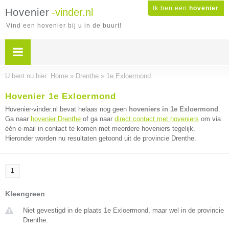
Ik ben een
hovenier
Hovenier
-vinder.nl
Vind een hovenier bij u in de buurt!
U bent nu hier:
Home
»
Drenthe
»
1e Exloermond
Hovenier 1e Exloermond
Hovenier-vinder.nl bevat helaas nog geen
hoveniers in 1e Exloermond
.
Ga naar
hovenier Drenthe
of ga naar
direct contact met hoveniers
om via
één e-mail in contact te komen met meerdere hoveniers tegelijk.
Hieronder worden nu resultaten getoond uit de provincie Drenthe.
1
Kleengreen
Niet gevestigd in de plaats 1e Exloermond, maar wel in de provincie
Drenthe.