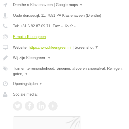
Drenthe
»
Klazienaveen
|
Google maps
▼
Oude dordsedijk 11
,
7891 PA
Klazienaveen
(
Drenthe
)
Tel:
+31 6 82 87 09 71
, Fax:
-
, KvK:
-
E-mail › Kleengreen
Website:
https://www.kleengreen.nl
|
Screenshot
▼
Wij zijn Kleengreen:
▼
Tuin en terreinonderhoud, Snoeien, afvoeren snoeiafval, Reinigen,
goten,
▼
Openingstijden
▼
Sociale media: