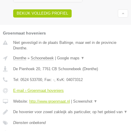
BEKIJK VOLLEDIG PROFIEL
Groenmaat hoveniers
Niet gevestigd in de plaats Baltinge, maar wel in de provincie
Drenthe.
Drenthe
»
Schoonebeek
|
Google maps
▼
De Pienhoek 20
,
7761 CB
Schoonebeek
(
Drenthe
)
Tel:
0524 533700
, Fax:
-
, KvK:
04073312
E-mail › Groenmaat hoveniers
Website:
http://www.groenmaat.nl
|
Screenshot
▼
De hovenier voor zowel zakleijk als particulier, op het gebied van
▼
Diensten onbekend