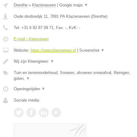
Drenthe
»
Klazienaveen
|
Google maps
▼
Oude dordsedijk 11
,
7891 PA
Klazienaveen
(
Drenthe
)
Tel:
+31 6 82 87 09 71
, Fax:
-
, KvK:
-
E-mail › Kleengreen
Website:
https://www.kleengreen.nl
|
Screenshot
▼
Wij zijn Kleengreen:
▼
Tuin en terreinonderhoud, Snoeien, afvoeren snoeiafval, Reinigen,
goten,
▼
Openingstijden
▼
Sociale media: