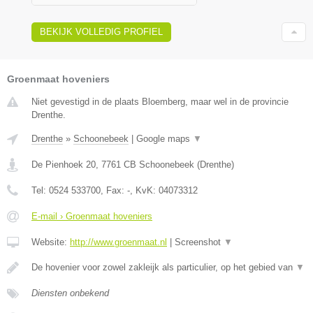
BEKIJK VOLLEDIG PROFIEL
Groenmaat hoveniers
Niet gevestigd in de plaats Bloemberg, maar wel in de provincie
Drenthe.
Drenthe
»
Schoonebeek
|
Google maps
▼
De Pienhoek 20
,
7761 CB
Schoonebeek
(
Drenthe
)
Tel:
0524 533700
, Fax:
-
, KvK:
04073312
E-mail › Groenmaat hoveniers
Website:
http://www.groenmaat.nl
|
Screenshot
▼
De hovenier voor zowel zakleijk als particulier, op het gebied van
▼
Diensten onbekend