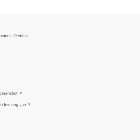
ovincie Drenthe.
creenshot
▼
en levering van
▼