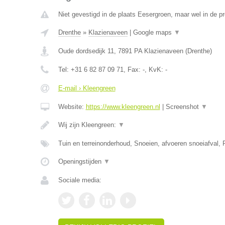
Niet gevestigd in de plaats Eesergroen, maar wel in de pr
Drenthe
»
Klazienaveen
|
Google maps
▼
Oude dordsedijk 11
,
7891 PA
Klazienaveen
(
Drenthe
)
Tel:
+31 6 82 87 09 71
, Fax:
-
, KvK:
-
E-mail › Kleengreen
Website:
https://www.kleengreen.nl
|
Screenshot
▼
Wij zijn Kleengreen:
▼
Tuin en terreinonderhoud, Snoeien, afvoeren snoeiafval, 
Openingstijden
▼
Sociale media: