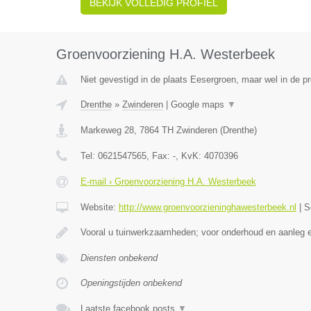
BEKIJK VOLLEDIG PROFIEL
Groenvoorziening H.A. Westerbeek
Niet gevestigd in de plaats Eesergroen, maar wel in de pr
Drenthe
»
Zwinderen
|
Google maps
▼
Markeweg 28
,
7864 TH
Zwinderen
(
Drenthe
)
Tel:
0621547565
, Fax:
-
, KvK:
4070396
E-mail › Groenvoorziening H.A. Westerbeek
Website:
http://www.groenvoorzieninghawesterbeek.nl
|
S
Vooral u tuinwerkzaamheden; voor onderhoud en aanleg 
Diensten onbekend
Openingstijden onbekend
Laatste facebook posts
▼