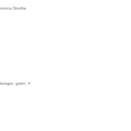
ovincie Drenthe.
Reinigen, goten,
▼