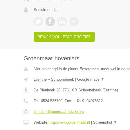
Sociale media:
BEKIJK VOLLEDIG PROFIEL
Groenmaat hoveniers
Niet gevestigd in de plaats Eesergroen, maar wel in de pr
Drenthe
»
Schoonebeek
|
Google maps
▼
De Pienhoek 20
,
7761 CB
Schoonebeek
(
Drenthe
)
Tel:
0524 533700
, Fax:
-
, KvK:
04073312
E-mail › Groenmaat hoveniers
Website:
http://www.groenmaat.nl
|
Screenshot
▼