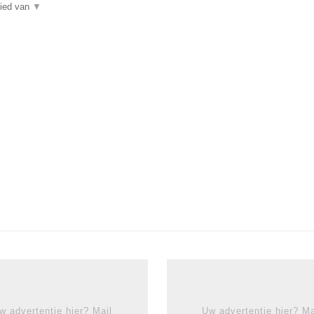
bied van
▼
w advertentie hier? Mail
Uw advertentie hier? Ma