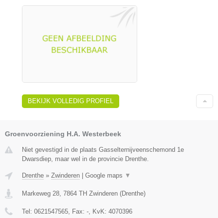
BEKIJK VOLLEDIG PROFIEL
Groenvoorziening H.A. Westerbeek
Niet gevestigd in de plaats Gasselternijveenschemond 1e
Dwarsdiep, maar wel in de provincie Drenthe.
Drenthe
»
Zwinderen
|
Google maps
▼
Markeweg 28
,
7864 TH
Zwinderen
(
Drenthe
)
Tel:
0621547565
, Fax:
-
, KvK:
4070396