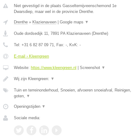
Niet gevestigd in de plaats Gasselternijveenschemond 1e
Dwarsdiep, maar wel in de provincie Drenthe.
Drenthe
»
Klazienaveen
|
Google maps
▼
Oude dordsedijk 11
,
7891 PA
Klazienaveen
(
Drenthe
)
Tel:
+31 6 82 87 09 71
, Fax:
-
, KvK:
-
E-mail › Kleengreen
Website:
https://www.kleengreen.nl
|
Screenshot
▼
Wij zijn Kleengreen:
▼
Tuin en terreinonderhoud, Snoeien, afvoeren snoeiafval, Reinigen,
goten,
▼
Openingstijden
▼
Sociale media: