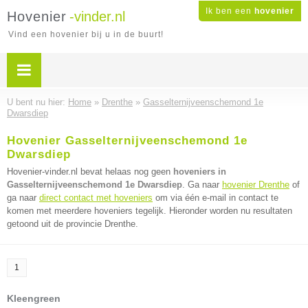
Ik ben een
hovenier
Hovenier
-vinder.nl
Vind een hovenier bij u in de buurt!
U bent nu hier:
Home
»
Drenthe
»
Gasselternijveenschemond 1e
Dwarsdiep
Hovenier Gasselternijveenschemond 1e
Dwarsdiep
Hovenier-vinder.nl bevat helaas nog geen
hoveniers in
Gasselternijveenschemond 1e Dwarsdiep
. Ga naar
hovenier Drenthe
of
ga naar
direct contact met hoveniers
om via één e-mail in contact te
komen met meerdere hoveniers tegelijk. Hieronder worden nu resultaten
getoond uit de provincie Drenthe.
1
Kleengreen