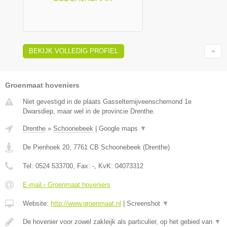
BEKIJK VOLLEDIG PROFIEL
Groenmaat hoveniers
Niet gevestigd in de plaats Gasselternijveenschemond 1e
Dwarsdiep, maar wel in de provincie Drenthe.
Drenthe
»
Schoonebeek
|
Google maps
▼
De Pienhoek 20
,
7761 CB
Schoonebeek
(
Drenthe
)
Tel:
0524 533700
, Fax:
-
, KvK:
04073312
E-mail › Groenmaat hoveniers
Website:
http://www.groenmaat.nl
|
Screenshot
▼
De hovenier voor zowel zakleijk als particulier, op het gebied van
▼