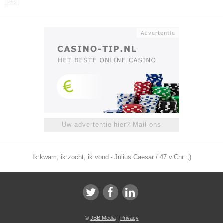
Uw advertentie hier? Mail ons
Ik kwam, ik zocht, ik vond - Julius Caesar / 47 v.Chr. ;)
©
JBB Media
|
Privacy