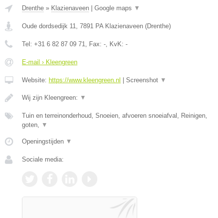
Drenthe
»
Klazienaveen
|
Google maps
▼
Oude dordsedijk 11
,
7891 PA
Klazienaveen
(
Drenthe
)
Tel:
+31 6 82 87 09 71
, Fax:
-
, KvK:
-
E-mail › Kleengreen
Website:
https://www.kleengreen.nl
|
Screenshot
▼
Wij zijn Kleengreen:
▼
Tuin en terreinonderhoud, Snoeien, afvoeren snoeiafval, Reinigen,
goten,
▼
Openingstijden
▼
Sociale media: