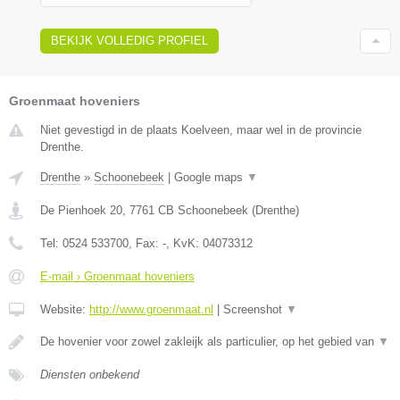
BEKIJK VOLLEDIG PROFIEL
Groenmaat hoveniers
Niet gevestigd in de plaats Koelveen, maar wel in de provincie
Drenthe.
Drenthe
»
Schoonebeek
|
Google maps
▼
De Pienhoek 20
,
7761 CB
Schoonebeek
(
Drenthe
)
Tel:
0524 533700
, Fax:
-
, KvK:
04073312
E-mail › Groenmaat hoveniers
Website:
http://www.groenmaat.nl
|
Screenshot
▼
De hovenier voor zowel zakleijk als particulier, op het gebied van
▼
Diensten onbekend