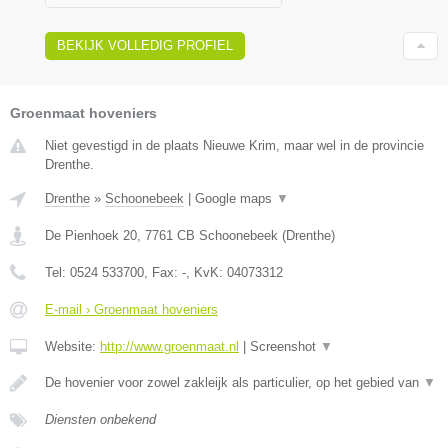
BEKIJK VOLLEDIG PROFIEL
Groenmaat hoveniers
Niet gevestigd in de plaats Nieuwe Krim, maar wel in de provincie
Drenthe.
Drenthe
»
Schoonebeek
|
Google maps
▼
De Pienhoek 20
,
7761 CB
Schoonebeek
(
Drenthe
)
Tel:
0524 533700
, Fax:
-
, KvK:
04073312
E-mail › Groenmaat hoveniers
Website:
http://www.groenmaat.nl
|
Screenshot
▼
De hovenier voor zowel zakleijk als particulier, op het gebied van
▼
Diensten onbekend