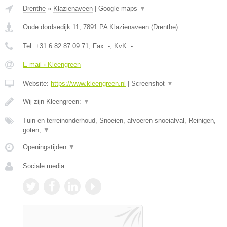
Drenthe
»
Klazienaveen
|
Google maps
▼
Oude dordsedijk 11
,
7891 PA
Klazienaveen
(
Drenthe
)
Tel:
+31 6 82 87 09 71
, Fax:
-
, KvK:
-
E-mail › Kleengreen
Website:
https://www.kleengreen.nl
|
Screenshot
▼
Wij zijn Kleengreen:
▼
Tuin en terreinonderhoud, Snoeien, afvoeren snoeiafval, Reinigen,
goten,
▼
Openingstijden
▼
Sociale media: