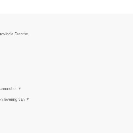
rovincie Drenthe.
creenshot
▼
en levering van
▼