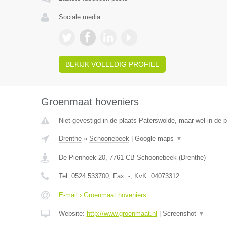
Sociale media:
BEKIJK VOLLEDIG PROFIEL
Groenmaat hoveniers
Niet gevestigd in de plaats Paterswolde, maar wel in de p
Drenthe
»
Schoonebeek
|
Google maps
▼
De Pienhoek 20
,
7761 CB
Schoonebeek
(
Drenthe
)
Tel:
0524 533700
, Fax:
-
, KvK:
04073312
E-mail › Groenmaat hoveniers
Website:
http://www.groenmaat.nl
|
Screenshot
▼