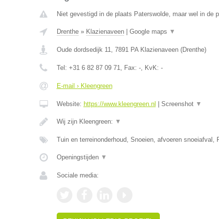
Niet gevestigd in de plaats Paterswolde, maar wel in de p
Drenthe
»
Klazienaveen
|
Google maps
▼
Oude dordsedijk 11
,
7891 PA
Klazienaveen
(
Drenthe
)
Tel:
+31 6 82 87 09 71
, Fax:
-
, KvK:
-
E-mail › Kleengreen
Website:
https://www.kleengreen.nl
|
Screenshot
▼
Wij zijn Kleengreen:
▼
Tuin en terreinonderhoud, Snoeien, afvoeren snoeiafval, 
Openingstijden
▼
Sociale media: