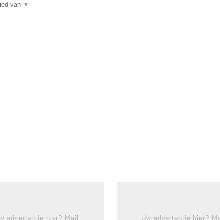
bied van
▼
w advertentie hier? Mail
Uw advertentie hier? Ma