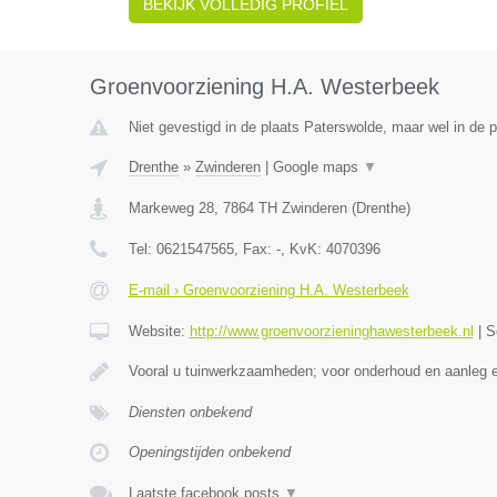
BEKIJK VOLLEDIG PROFIEL
Groenvoorziening H.A. Westerbeek
Niet gevestigd in de plaats Paterswolde, maar wel in de p
Drenthe
»
Zwinderen
|
Google maps
▼
Markeweg 28
,
7864 TH
Zwinderen
(
Drenthe
)
Tel:
0621547565
, Fax:
-
, KvK:
4070396
E-mail › Groenvoorziening H.A. Westerbeek
Website:
http://www.groenvoorzieninghawesterbeek.nl
|
S
Vooral u tuinwerkzaamheden; voor onderhoud en aanleg 
Diensten onbekend
Openingstijden onbekend
Laatste facebook posts
▼