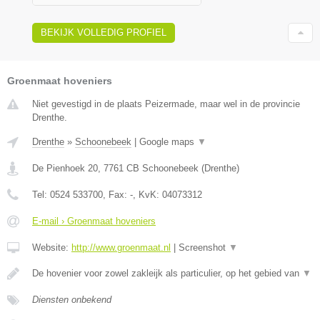
BEKIJK VOLLEDIG PROFIEL
Groenmaat hoveniers
Niet gevestigd in de plaats Peizermade, maar wel in de provincie
Drenthe.
Drenthe
»
Schoonebeek
|
Google maps
▼
De Pienhoek 20
,
7761 CB
Schoonebeek
(
Drenthe
)
Tel:
0524 533700
, Fax:
-
, KvK:
04073312
E-mail › Groenmaat hoveniers
Website:
http://www.groenmaat.nl
|
Screenshot
▼
De hovenier voor zowel zakleijk als particulier, op het gebied van
▼
Diensten onbekend