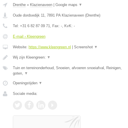
Drenthe
»
Klazienaveen
|
Google maps
▼
Oude dordsedijk 11
,
7891 PA
Klazienaveen
(
Drenthe
)
Tel:
+31 6 82 87 09 71
, Fax:
-
, KvK:
-
E-mail › Kleengreen
Website:
https://www.kleengreen.nl
|
Screenshot
▼
Wij zijn Kleengreen:
▼
Tuin en terreinonderhoud, Snoeien, afvoeren snoeiafval, Reinigen,
goten,
▼
Openingstijden
▼
Sociale media: