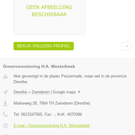
BEKIJK VOLLEDIG PROFIEL
Groenvoorziening H.A. Westerbeek
Niet gevestigd in de plaats Peizermade, maar wel in de provincie
Drenthe.
Drenthe
»
Zwinderen
|
Google maps
▼
Markeweg 28
,
7864 TH
Zwinderen
(
Drenthe
)
Tel:
0621547565
, Fax:
-
, KvK:
4070396
E-mail › Groenvoorziening H.A. Westerbeek