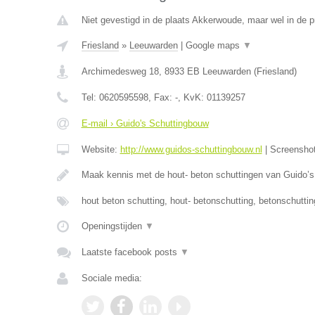
Niet gevestigd in de plaats Akkerwoude, maar wel in de pr
Friesland
»
Leeuwarden
|
Google maps
▼
Archimedesweg 18
,
8933 EB
Leeuwarden
(
Friesland
)
Tel:
0620595598
, Fax:
-
, KvK:
01139257
E-mail › Guido's Schuttingbouw
Website:
http://www.guidos-schuttingbouw.nl
|
Screensho
Maak kennis met de hout- beton schuttingen van Guido’
hout beton schutting, hout- betonschutting, betonschutti
Openingstijden
▼
Laatste facebook posts
▼
Sociale media: