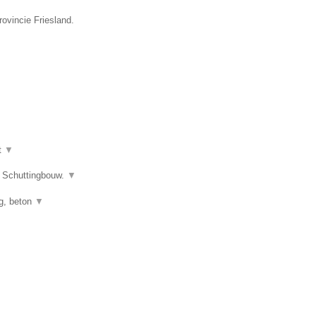
ovincie Friesland.
t
▼
s Schuttingbouw.
▼
ng, beton
▼