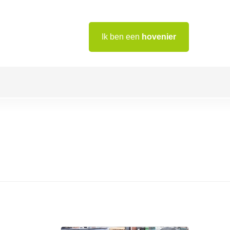
Ik ben een
hovenier