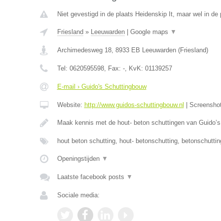
Niet gevestigd in de plaats Heidenskip It, maar wel in de 
Friesland
»
Leeuwarden
|
Google maps
▼
Archimedesweg 18
,
8933 EB
Leeuwarden
(
Friesland
)
Tel:
0620595598
, Fax:
-
, KvK:
01139257
E-mail › Guido's Schuttingbouw
Website:
http://www.guidos-schuttingbouw.nl
|
Screensho
Maak kennis met de hout- beton schuttingen van Guido’
hout beton schutting, hout- betonschutting, betonschutti
Openingstijden
▼
Laatste facebook posts
▼
Sociale media: