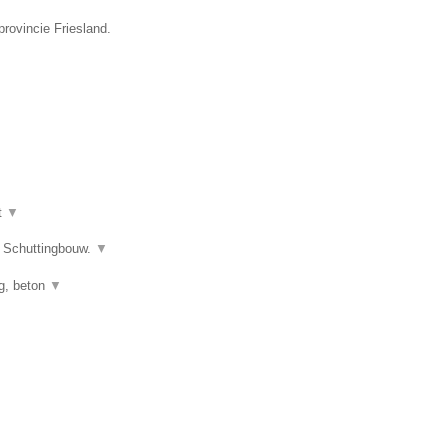
provincie Friesland.
t
▼
s Schuttingbouw.
▼
ng, beton
▼