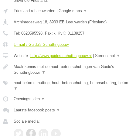
provincie Friesland.
Friesland
»
Leeuwarden
|
Google maps
▼
Archimedesweg 18
,
8933 EB
Leeuwarden
(
Friesland
)
Tel:
0620595598
, Fax:
-
, KvK:
01139257
E-mail › Guido's Schuttingbouw
Website:
http://www.guidos-schuttingbouw.nl
|
Screenshot
▼
Maak kennis met de hout- beton schuttingen van Guido’s
Schuttingbouw.
▼
hout beton schutting, hout- betonschutting, betonschutting, beton
▼
Openingstijden
▼
Laatste facebook posts
▼
Sociale media: