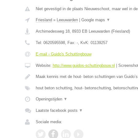
Niet gevestigd in de plaats Nieuweschoot, maar wel in de 
Friesland
»
Leeuwarden
|
Google maps
▼
Archimedesweg 18
,
8933 EB
Leeuwarden
(
Friesland
)
Tel:
0620595598
, Fax:
-
, KvK:
01139257
E-mail › Guido's Schuttingbouw
Website:
http://www.guidos-schuttingbouw.nl
|
Screensho
Maak kennis met de hout- beton schuttingen van Guido’
hout beton schutting, hout- betonschutting, betonschutti
Openingstijden
▼
Laatste facebook posts
▼
Sociale media: