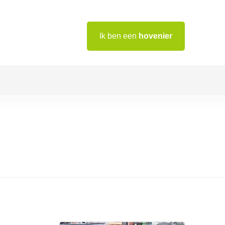
Ik ben een
hovenier