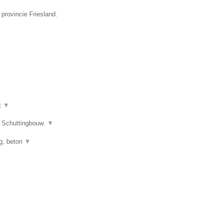
provincie Friesland.
t
▼
s Schuttingbouw.
▼
ng, beton
▼