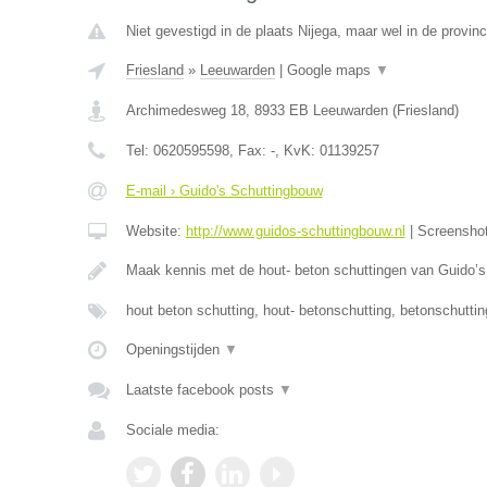
Niet gevestigd in de plaats Nijega, maar wel in de provinc
Friesland
»
Leeuwarden
|
Google maps
▼
Archimedesweg 18
,
8933 EB
Leeuwarden
(
Friesland
)
Tel:
0620595598
, Fax:
-
, KvK:
01139257
E-mail › Guido's Schuttingbouw
Website:
http://www.guidos-schuttingbouw.nl
|
Screensho
Maak kennis met de hout- beton schuttingen van Guido’
hout beton schutting, hout- betonschutting, betonschutti
Openingstijden
▼
Laatste facebook posts
▼
Sociale media: