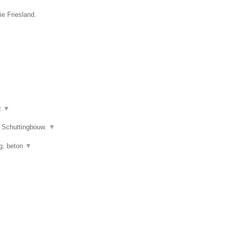
ie Friesland.
t
▼
s Schuttingbouw.
▼
ng, beton
▼