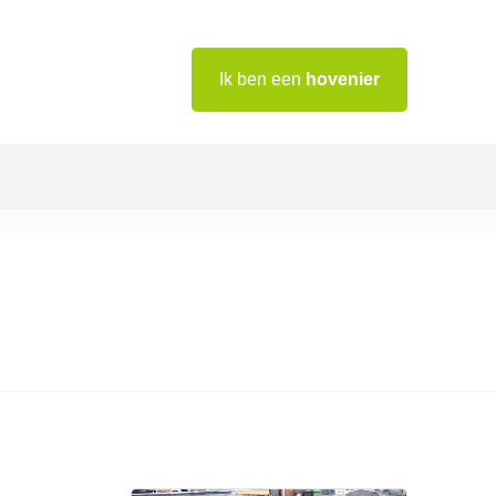
Ik ben een
hovenier