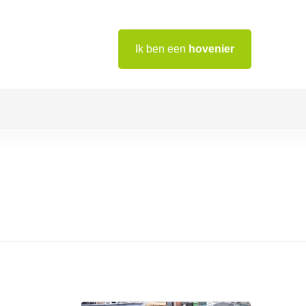
Ik ben een
hovenier