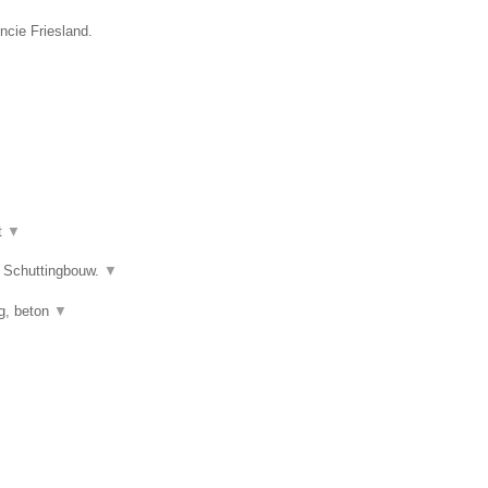
ncie Friesland.
t
▼
s Schuttingbouw.
▼
ng, beton
▼