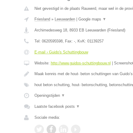
Niet gevestigd in de plaats Rauwerd, maar wel in de provi
Friesland
»
Leeuwarden
|
Google maps
▼
Archimedesweg 18
,
8933 EB
Leeuwarden
(
Friesland
)
Tel:
0620595598
, Fax:
-
, KvK:
01139257
E-mail › Guido's Schuttingbouw
Website:
http://www.guidos-schuttingbouw.nl
|
Screensho
Maak kennis met de hout- beton schuttingen van Guido’
hout beton schutting, hout- betonschutting, betonschutti
Openingstijden
▼
Laatste facebook posts
▼
Sociale media: