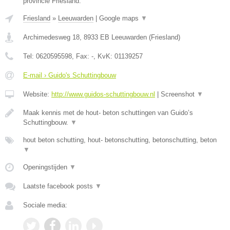
provincie Friesland.
Friesland
»
Leeuwarden
|
Google maps
▼
Archimedesweg 18
,
8933 EB
Leeuwarden
(
Friesland
)
Tel:
0620595598
, Fax:
-
, KvK:
01139257
E-mail › Guido's Schuttingbouw
Website:
http://www.guidos-schuttingbouw.nl
|
Screenshot
▼
Maak kennis met de hout- beton schuttingen van Guido’s
Schuttingbouw.
▼
hout beton schutting, hout- betonschutting, betonschutting, beton
▼
Openingstijden
▼
Laatste facebook posts
▼
Sociale media: