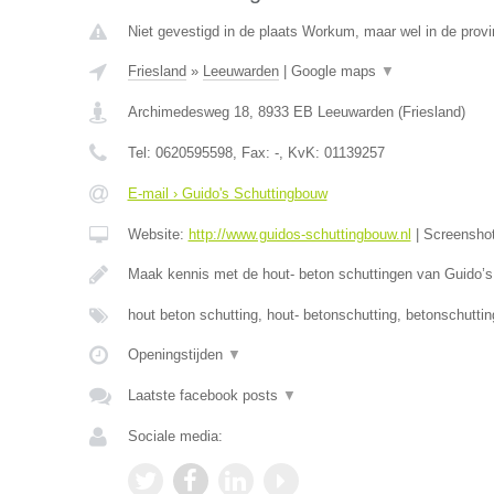
Niet gevestigd in de plaats Workum, maar wel in de provi
Friesland
»
Leeuwarden
|
Google maps
▼
Archimedesweg 18
,
8933 EB
Leeuwarden
(
Friesland
)
Tel:
0620595598
, Fax:
-
, KvK:
01139257
E-mail › Guido's Schuttingbouw
Website:
http://www.guidos-schuttingbouw.nl
|
Screensho
Maak kennis met de hout- beton schuttingen van Guido’
hout beton schutting, hout- betonschutting, betonschutti
Openingstijden
▼
Laatste facebook posts
▼
Sociale media: