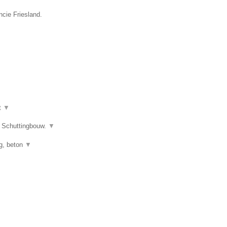
ncie Friesland.
t
▼
s Schuttingbouw.
▼
ng, beton
▼