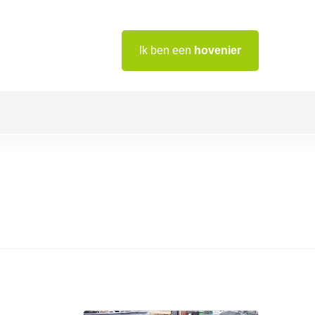
Ik ben een
hovenier