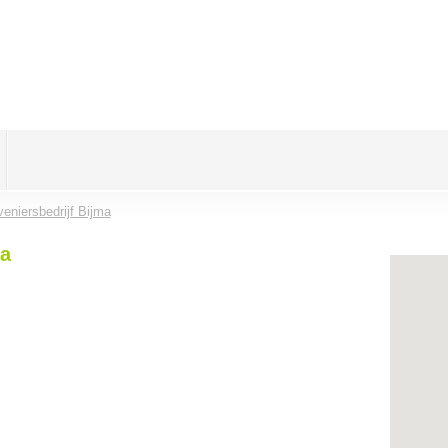
eniersbedrijf Bijma
ma