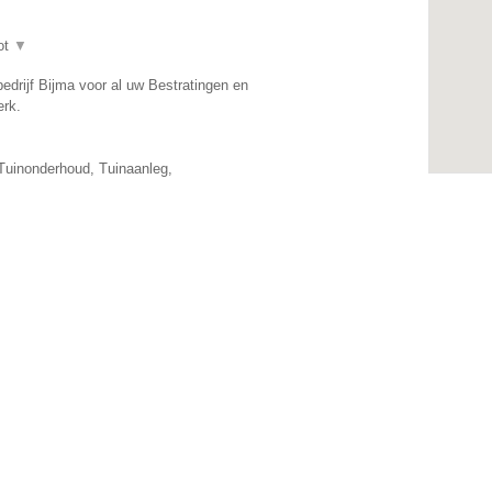
ot
▼
edrijf Bijma voor al uw Bestratingen en
rk.
 Tuinonderhoud, Tuinaanleg,