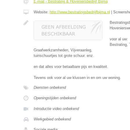
E-mail › Bestrating & Hoveniersbedrijf Bijma
Website:
http://www.bestratingsbedrijfbijma.nl
|
Screensh
Bestratingsb
Hovenierswe
voor al uw:
Bestrating,
Graafwerkzamheden, Vijveraanleg,
tuinschuurtjes tot grote schuur. enz.
en dat alles voor betaalbare pijs en kwaliteit.
Tevens ook voor al uw klussen in en om uw woning.
Diensten onbekend
Openingstijden onbekend
Introductie video onbekend
Werkgebied onbekend
Sociale media: