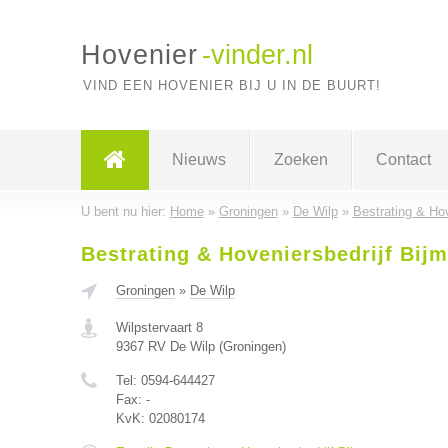
Hovenier
-vinder.nl
VIND EEN HOVENIER BIJ U IN DE BUURT!
Nieuws
Zoeken
Contact
U bent nu hier:
Home
»
Groningen
»
De Wilp
»
Bestrating & Hov
Bestrating & Hoveniersbedrijf Bij
Groningen
»
De Wilp
Wilpstervaart 8
9367 RV
De Wilp
(
Groningen
)
Tel:
0594-644427
Fax:
-
KvK:
02080174