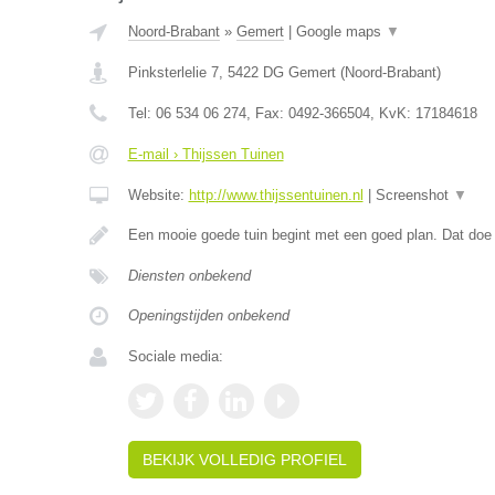
Noord-Brabant
»
Gemert
|
Google maps
▼
Pinksterlelie 7
,
5422 DG
Gemert
(
Noord-Brabant
)
Tel:
06 534 06 274
, Fax:
0492-366504
, KvK:
17184618
E-mail › Thijssen Tuinen
Website:
http://www.thijssentuinen.nl
|
Screenshot
▼
Een mooie goede tuin begint met een goed plan. Dat doe 
Diensten onbekend
Openingstijden onbekend
Sociale media:
BEKIJK VOLLEDIG PROFIEL