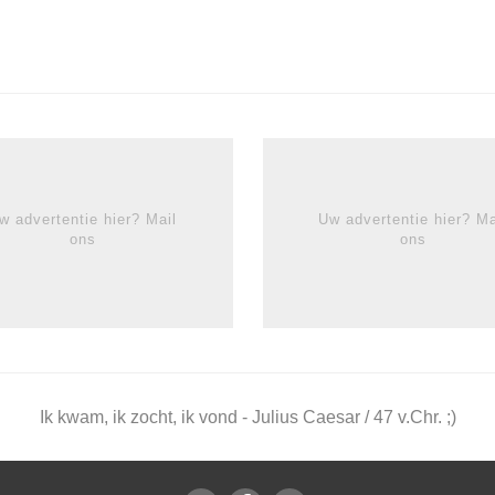
w advertentie hier? Mail
Uw advertentie hier? Ma
ons
ons
Ik kwam, ik zocht, ik vond - Julius Caesar / 47 v.Chr. ;)