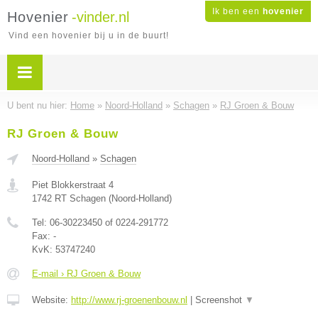
Ik ben een
hovenier
Hovenier
-vinder.nl
Vind een hovenier bij u in de buurt!
U bent nu hier:
Home
»
Noord-Holland
»
Schagen
»
RJ Groen & Bouw
RJ Groen & Bouw
Noord-Holland
»
Schagen
Piet Blokkerstraat 4
1742 RT
Schagen
(
Noord-Holland
)
Tel:
06-30223450 of 0224-291772
Fax:
-
KvK:
53747240
E-mail › RJ Groen & Bouw
Website:
http://www.rj-groenenbouw.nl
|
Screenshot
▼