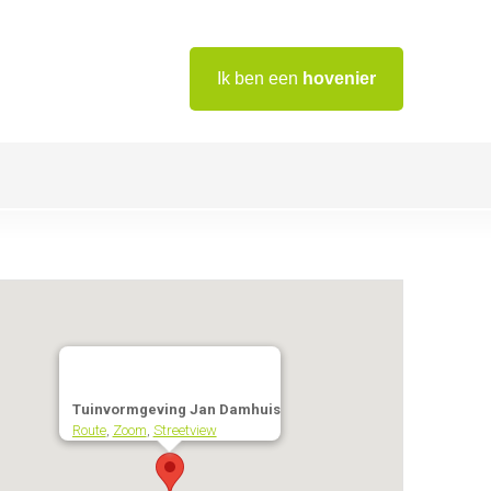
Ik ben een
hovenier
Tuinvormgeving Jan Damhuis
Route
,
Zoom
,
Streetview