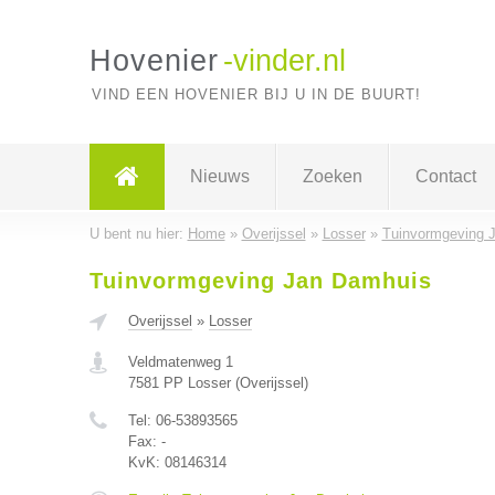
Hovenier
-vinder.nl
VIND EEN HOVENIER BIJ U IN DE BUURT!
Nieuws
Zoeken
Contact
U bent nu hier:
Home
»
Overijssel
»
Losser
»
Tuinvormgeving 
Tuinvormgeving Jan Damhuis
Overijssel
»
Losser
Veldmatenweg 1
7581 PP
Losser
(
Overijssel
)
Tel:
06-53893565
Fax:
-
KvK:
08146314