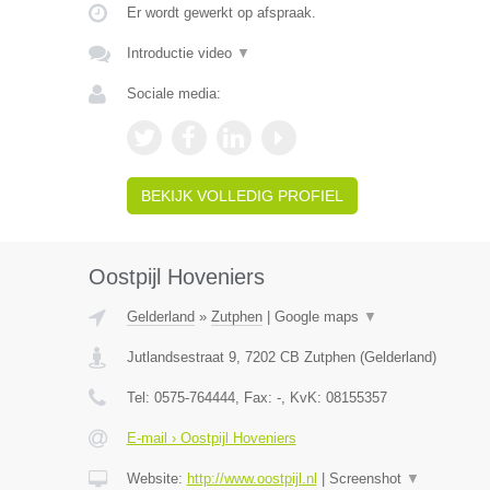
Er wordt gewerkt op afspraak.
Introductie video
▼
Sociale media:
BEKIJK VOLLEDIG PROFIEL
Oostpijl Hoveniers
Gelderland
»
Zutphen
|
Google maps
▼
Jutlandsestraat 9
,
7202 CB
Zutphen
(
Gelderland
)
Tel:
0575-764444
, Fax:
-
, KvK:
08155357
E-mail › Oostpijl Hoveniers
Website:
http://www.oostpijl.nl
|
Screenshot
▼