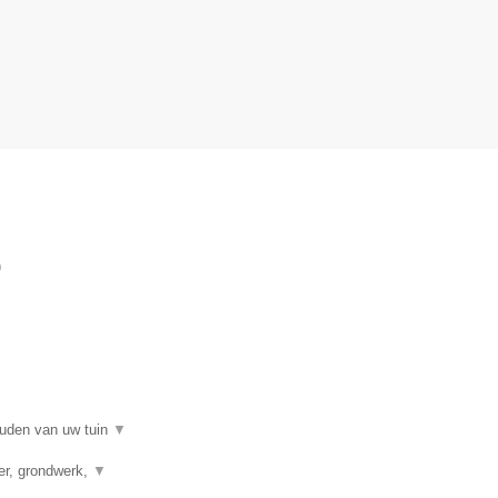
)
ouden van uw tuin
▼
ver, grondwerk,
▼