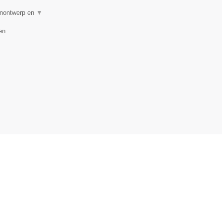
uinontwerp en
▼
en