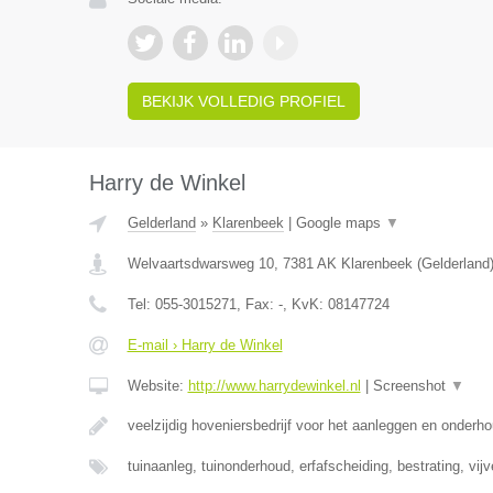
BEKIJK VOLLEDIG PROFIEL
Harry de Winkel
Gelderland
»
Klarenbeek
|
Google maps
▼
Welvaartsdwarsweg 10
,
7381 AK
Klarenbeek
(
Gelderland
Tel:
055-3015271
, Fax:
-
, KvK:
08147724
E-mail › Harry de Winkel
Website:
http://www.harrydewinkel.nl
|
Screenshot
▼
veelzijdig hoveniersbedrijf voor het aanleggen en onderh
tuinaanleg, tuinonderhoud, erfafscheiding, bestrating, vij