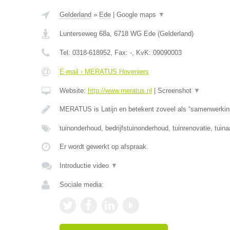
Gelderland
»
Ede
|
Google maps
▼
Lunterseweg 68a
,
6718 WG
Ede
(
Gelderland
)
Tel:
0318-618952
, Fax:
-
, KvK:
09090003
E-mail › MERATUS Hoveniers
Website:
http://www.meratus.nl
|
Screenshot
▼
MERATUS is Latijn en betekent zoveel als “samenwerkin
tuinonderhoud, bedrijfstuinonderhoud, tuinrenovatie, tuina
Er wordt gewerkt op afspraak.
Introductie video
▼
Sociale media: