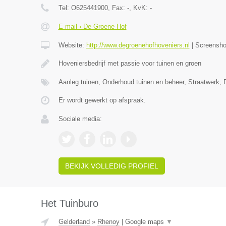
Tel:
O625441900
, Fax:
-
, KvK:
-
E-mail › De Groene Hof
Website:
http://www.degroenehofhoveniers.nl
|
Screensh
Hoveniersbedrijf met passie voor tuinen en groen
Aanleg tuinen, Onderhoud tuinen en beheer, Straatwerk, 
Er wordt gewerkt op afspraak.
Sociale media:
BEKIJK VOLLEDIG PROFIEL
Het Tuinburo
Gelderland
»
Rhenoy
|
Google maps
▼