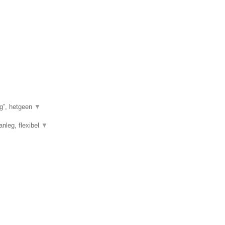
g”, hetgeen
▼
anleg, flexibel
▼