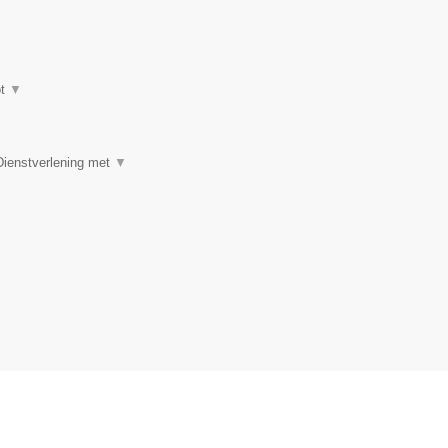
ot
▼
Dienstverlening met
▼