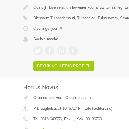
Oostpijl Hoveniers, uw hovenier voor al uw tuinaanleg, t
Diensten: Tuinonderhoud, Tuinaanleg, Tuinontwerp, Strat
Openingstijden
▼
Sociale media:
BEKIJK VOLLEDIG PROFIEL
Hortus Novus
Gelderland
»
Ede
|
Google maps
▼
P Breughelstraat 10
,
6717 PH
Ede
(
Gelderland
)
Tel:
0318 643556
, Fax:
-
, KvK:
09136760