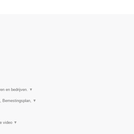
ren en bedrijven.
▼
n, Bemestingsplan,
▼
ie video
▼