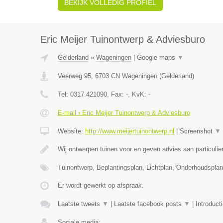
BEKIJK VOLLEDIG PROFIEL
Eric Meijer Tuinontwerp & Adviesburo
Gelderland
»
Wageningen
|
Google maps
▼
Veerweg 95
,
6703 CN
Wageningen
(
Gelderland
)
Tel:
0317.421090
, Fax:
-
, KvK:
-
E-mail › Eric Meijer Tuinontwerp & Adviesburo
Website:
http://www.meijertuinontwerp.nl
|
Screenshot
▼
Wij ontwerpen tuinen voor en geven advies aan particulie
Tuinontwerp, Beplantingsplan, Lichtplan, Onderhoudspla
Er wordt gewerkt op afspraak.
Laatste tweets
▼
|
Laatste facebook posts
▼
|
Introduct
Sociale media: