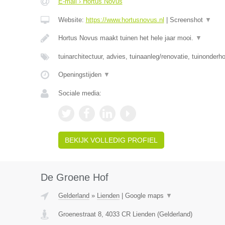
E-mail › Hortus Novus
Website:
https://www.hortusnovus.nl
|
Screenshot
▼
Hortus Novus maakt tuinen het hele jaar mooi.
▼
tuinarchitectuur, advies, tuinaanleg/renovatie, tuinonderh
Openingstijden
▼
Sociale media:
BEKIJK VOLLEDIG PROFIEL
De Groene Hof
Gelderland
»
Lienden
|
Google maps
▼
Groenestraat 8
,
4033 CR
Lienden
(
Gelderland
)