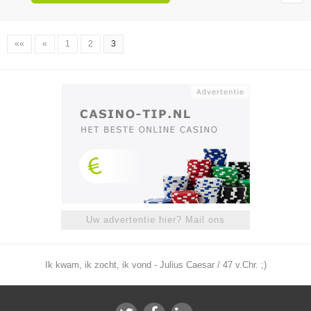
««
«
1
2
3
Uw advertentie hier? Mail ons
Ik kwam, ik zocht, ik vond - Julius Caesar / 47 v.Chr. ;)