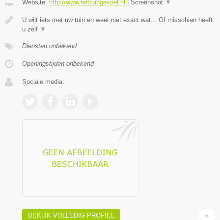
Website:
http://www.hettuingevoel.nl
|
Screenshot
▼
U wilt iets met uw tuin en weet niet exact wat... Of misschien heeft
u zelf
▼
Diensten onbekend
Openingstijden onbekend
Sociale media:
BEKIJK VOLLEDIG PROFIEL