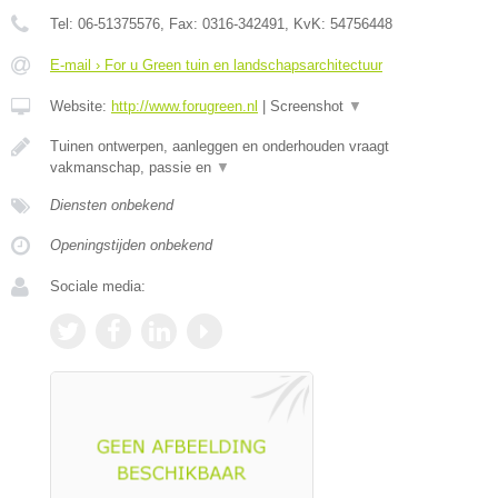
Tel:
06-51375576
, Fax:
0316-342491
, KvK:
54756448
E-mail › For u Green tuin en landschapsarchitectuur
Website:
http://www.forugreen.nl
|
Screenshot
▼
Tuinen ontwerpen, aanleggen en onderhouden vraagt
vakmanschap, passie en
▼
Diensten onbekend
Openingstijden onbekend
Sociale media: