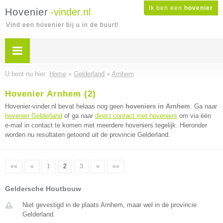
Ik ben een
hovenier
Hovenier
-vinder.nl
Vind een hovenier bij u in de buurt!
U bent nu hier:
Home
»
Gelderland
»
Arnhem
Hovenier Arnhem (2)
Hovenier-vinder.nl bevat helaas nog geen
hoveniers in Arnhem
. Ga naar
hovenier Gelderland
of ga naar
direct contact met hoveniers
om via één
e-mail in contact te komen met meerdere hoveniers tegelijk. Hieronder
worden nu resultaten getoond uit de provincie Gelderland.
««
«
1
2
3
»
»»
Geldersche Houtbouw
Niet gevestigd in de plaats Arnhem, maar wel in de provincie
Gelderland.