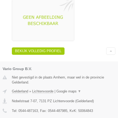
BEKIJK VOLLEDIG PROFIEL
Vario Group B.V.
Niet gevestigd in de plaats Arnhem, maar wel in de provincie
Gelderland.
Gelderland
»
Lichtenvoorde
|
Google maps
▼
Nobelstraat 7-07
,
7131 PZ
Lichtenvoorde
(
Gelderland
)
Tel:
0544-487163
, Fax:
0544-487985
, KvK:
50064843