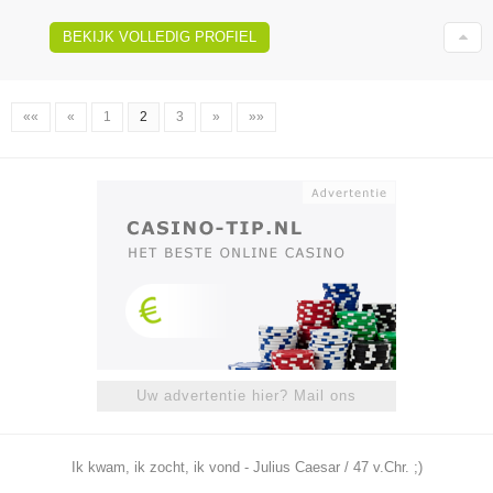
BEKIJK VOLLEDIG PROFIEL
««
«
1
2
3
»
»»
Uw advertentie hier? Mail ons
Ik kwam, ik zocht, ik vond - Julius Caesar / 47 v.Chr. ;)