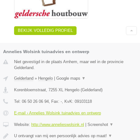
BEKIJK VOLLEDIG PROFIEL
Annelies Wolsink tuinadvies en ontwerp
Niet gevestigd in de plaats Arnhem, maar wel in de provincie
Gelderland.
Gelderland
»
Hengelo
|
Google maps
▼
Korenbloemstraat
,
7255 XL
Hengelo
(
Gelderland
)
Tel:
06 50 26 06 94
, Fax:
-
, KvK:
09103118
E-mail › Annelies Wolsink tuinadvies en ontwerp
Website:
http://www.annelieswolsink.nl
|
Screenshot
▼
U ontvangt van mij een persoonlijk advies op maat!
▼