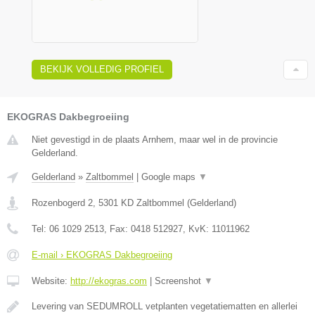
BEKIJK VOLLEDIG PROFIEL
EKOGRAS Dakbegroeiing
Niet gevestigd in de plaats Arnhem, maar wel in de provincie
Gelderland.
Gelderland
»
Zaltbommel
|
Google maps
▼
Rozenbogerd 2
,
5301 KD
Zaltbommel
(
Gelderland
)
Tel:
06 1029 2513
, Fax:
0418 512927
, KvK:
11011962
E-mail › EKOGRAS Dakbegroeiing
Website:
http://ekogras.com
|
Screenshot
▼
Levering van SEDUMROLL vetplanten vegetatiematten en allerlei