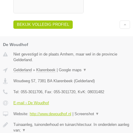
BEKIJK VOLLEDIG PROFIEL
De Woudhof
Niet gevestigd in de plaats Arnhem, maar wel in de provincie
Gelderland.
Gelderland
»
Klarenbeek
|
Google maps
▼
Woudweg 57
,
7381 BA
Klarenbeek
(
Gelderland
)
Tel:
055-3011706
, Fax:
055-3011720
, KvK:
08031482
E-mail › De Woudhof
Website:
http://www.dewoudhof.nl
|
Screenshot
▼
Tuinaanleg, tuinonderhoud en tuinarchitectuur. In onderdelen aanleg
van;
▼