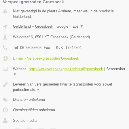
Verspeekgraszoden Groesbeek
Niet gevestigd in de plaats Arnhem, maar wel in de provincie
Gelderland.
Gelderland
»
Groesbeek
|
Google maps
▼
Waldgraaf 6
,
6561 KT
Groesbeek
(
Gelderland
)
Tel:
06-25085608
, Fax:
-
, KvK:
17242304
E-mail › Verspeekgraszoden Groesbeek
Website:
http://www.verspeekgraszoden.nl#groesbeek
|
Screenshot
▼
Leveren van vers gesneden kwaliteitsgraszoden voor zowel
particulier als
▼
Diensten onbekend
Openingstijden onbekend
Sociale media: