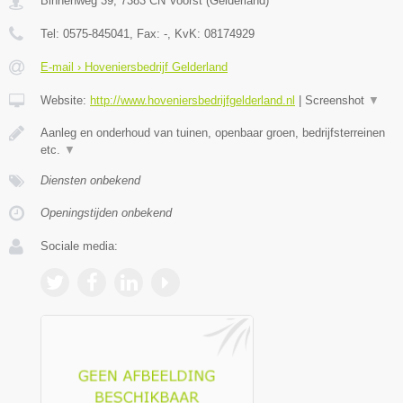
Binnenweg 39
,
7383 CN
Voorst
(
Gelderland
)
Tel:
0575-845041
, Fax:
-
, KvK:
08174929
E-mail › Hoveniersbedrijf Gelderland
Website:
http://www.hoveniersbedrijfgelderland.nl
|
Screenshot
▼
Aanleg en onderhoud van tuinen, openbaar groen, bedrijfsterreinen
etc.
▼
Diensten onbekend
Openingstijden onbekend
Sociale media: