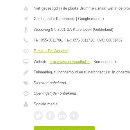
Niet gevestigd in de plaats Brummen, maar wel in de prov
Gelderland
»
Klarenbeek
|
Google maps
▼
Woudweg 57
,
7381 BA
Klarenbeek
(
Gelderland
)
Tel:
055-3011706
, Fax:
055-3011720
, KvK:
08031482
E-mail › De Woudhof
Website:
http://www.dewoudhof.nl
|
Screenshot
▼
Tuinaanleg, tuinonderhoud en tuinarchitectuur. In onderd
Diensten onbekend
Openingstijden onbekend
Sociale media: