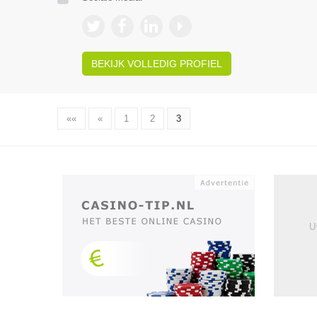
BEKIJK VOLLEDIG PROFIEL
««
«
1
2
3
U