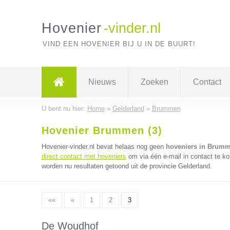
Hovenier
-vinder.nl
VIND EEN HOVENIER BIJ U IN DE BUURT!
Nieuws
Zoeken
Contact
U bent nu hier:
Home
»
Gelderland
»
Brummen
Hovenier Brummen (3)
Hovenier-vinder.nl bevat helaas nog geen
hoveniers in Brum
direct contact met hoveniers
om via één e-mail in contact te k
worden nu resultaten getoond uit de provincie Gelderland.
««
«
1
2
3
De Woudhof