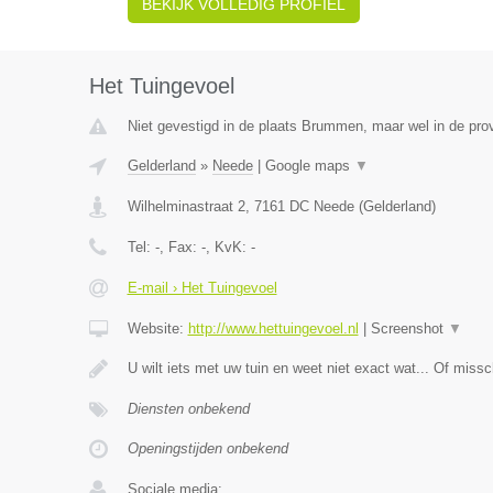
BEKIJK VOLLEDIG PROFIEL
Het Tuingevoel
Niet gevestigd in de plaats Brummen, maar wel in de prov
Gelderland
»
Neede
|
Google maps
▼
Wilhelminastraat 2
,
7161 DC
Neede
(
Gelderland
)
Tel:
-
, Fax:
-
, KvK:
-
E-mail › Het Tuingevoel
Website:
http://www.hettuingevoel.nl
|
Screenshot
▼
U wilt iets met uw tuin en weet niet exact wat... Of missc
Diensten onbekend
Openingstijden onbekend
Sociale media: