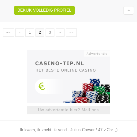
BEKIJK VOLLEDIG PROFIEL
««
«
1
2
3
»
»»
Uw advertentie hier? Mail ons
Ik kwam, ik zocht, ik vond - Julius Caesar / 47 v.Chr. ;)