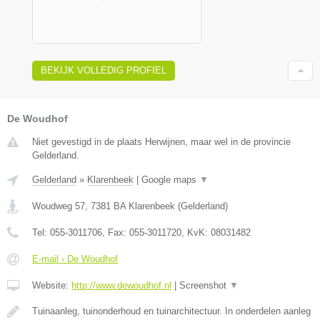
BEKIJK VOLLEDIG PROFIEL
De Woudhof
Niet gevestigd in de plaats Herwijnen, maar wel in de provincie
Gelderland.
Gelderland
»
Klarenbeek
|
Google maps
▼
Woudweg 57
,
7381 BA
Klarenbeek
(
Gelderland
)
Tel:
055-3011706
, Fax:
055-3011720
, KvK:
08031482
E-mail › De Woudhof
Website:
http://www.dewoudhof.nl
|
Screenshot
▼
Tuinaanleg, tuinonderhoud en tuinarchitectuur. In onderdelen aanleg