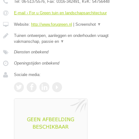
Tel:
06-51375576
, Fax:
0316-342491
, KvK:
54756448
E-mail › For u Green tuin en landschapsarchitectuur
Website:
http://www.forugreen.nl
|
Screenshot
▼
Tuinen ontwerpen, aanleggen en onderhouden vraagt
vakmanschap, passie en
▼
Diensten onbekend
Openingstijden onbekend
Sociale media: