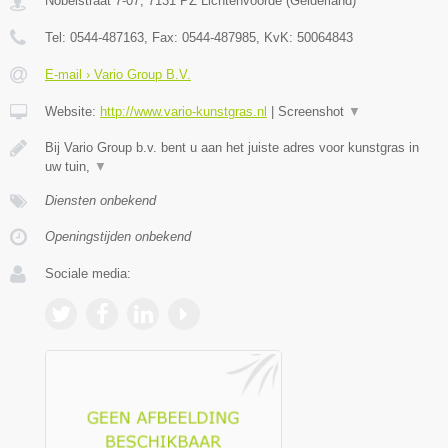
Nobelstraat 7-07
,
7131 PZ
Lichtenvoorde
(
Gelderland
)
Tel:
0544-487163
, Fax:
0544-487985
, KvK:
50064843
E-mail › Vario Group B.V.
Website:
http://www.vario-kunstgras.nl
|
Screenshot
▼
Bij Vario Group b.v. bent u aan het juiste adres voor kunstgras in
uw tuin,
▼
Diensten onbekend
Openingstijden onbekend
Sociale media: