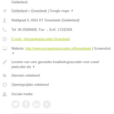
Gelderland.
Gelderland
»
Groesbeek
|
Google maps
▼
Waldgraaf 6
,
6561 KT
Groesbeek
(
Gelderland
)
Tel:
06-25085608
, Fax:
-
, KvK:
17242304
E-mail › Verspeekgraszoden Groesbeek
Website:
http://www.verspeekgraszoden.nl#groesbeek
|
Screenshot
▼
Leveren van vers gesneden kwaliteitsgraszoden voor zowel
particulier als
▼
Diensten onbekend
Openingstijden onbekend
Sociale media: