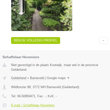
BEKIJK VOLLEDIG PROFIEL
Schaffelaar Hoveniers
Niet gevestigd in de plaats Kootwijk, maar wel in de provincie
Gelderland.
Gelderland
»
Barneveld
|
Google maps
▼
Wildforster 98
,
3772 WH
Barneveld
(
Gelderland
)
Tel:
06-50859471
, Fax:
-
, KvK:
-
E-mail › Schaffelaar Hoveniers