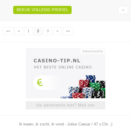
BEKIJK VOLLEDIG PROFIEL
««
«
1
2
3
»
»»
Uw advertentie hier? Mail ons
Ik kwam, ik zocht, ik vond - Julius Caesar / 47 v.Chr. ;)