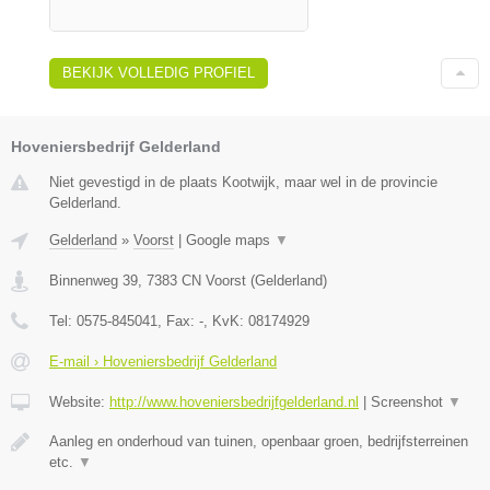
BEKIJK VOLLEDIG PROFIEL
Hoveniersbedrijf Gelderland
Niet gevestigd in de plaats Kootwijk, maar wel in de provincie
Gelderland.
Gelderland
»
Voorst
|
Google maps
▼
Binnenweg 39
,
7383 CN
Voorst
(
Gelderland
)
Tel:
0575-845041
, Fax:
-
, KvK:
08174929
E-mail › Hoveniersbedrijf Gelderland
Website:
http://www.hoveniersbedrijfgelderland.nl
|
Screenshot
▼
Aanleg en onderhoud van tuinen, openbaar groen, bedrijfsterreinen
etc.
▼