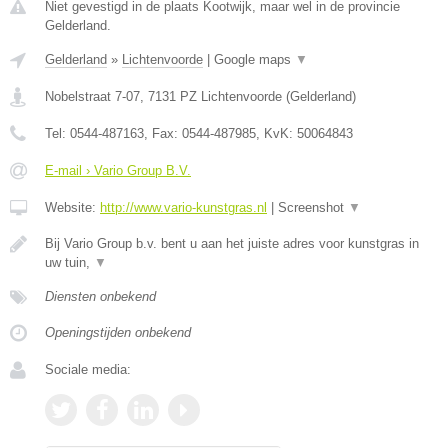
Niet gevestigd in de plaats Kootwijk, maar wel in de provincie
Gelderland.
Gelderland
»
Lichtenvoorde
|
Google maps
▼
Nobelstraat 7-07
,
7131 PZ
Lichtenvoorde
(
Gelderland
)
Tel:
0544-487163
, Fax:
0544-487985
, KvK:
50064843
E-mail › Vario Group B.V.
Website:
http://www.vario-kunstgras.nl
|
Screenshot
▼
Bij Vario Group b.v. bent u aan het juiste adres voor kunstgras in
uw tuin,
▼
Diensten onbekend
Openingstijden onbekend
Sociale media: