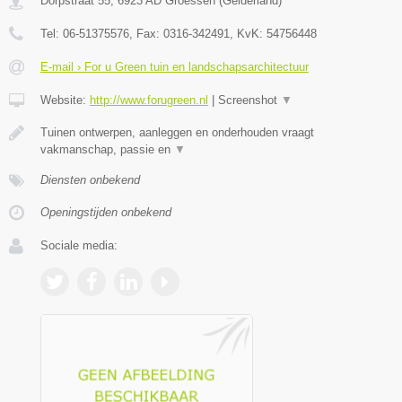
Dorpstraat 55
,
6923 AD
Groessen
(
Gelderland
)
Tel:
06-51375576
, Fax:
0316-342491
, KvK:
54756448
E-mail › For u Green tuin en landschapsarchitectuur
Website:
http://www.forugreen.nl
|
Screenshot
▼
Tuinen ontwerpen, aanleggen en onderhouden vraagt
vakmanschap, passie en
▼
Diensten onbekend
Openingstijden onbekend
Sociale media: