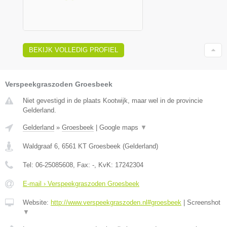
BEKIJK VOLLEDIG PROFIEL
Verspeekgraszoden Groesbeek
Niet gevestigd in de plaats Kootwijk, maar wel in de provincie
Gelderland.
Gelderland
»
Groesbeek
|
Google maps
▼
Waldgraaf 6
,
6561 KT
Groesbeek
(
Gelderland
)
Tel:
06-25085608
, Fax:
-
, KvK:
17242304
E-mail › Verspeekgraszoden Groesbeek
Website:
http://www.verspeekgraszoden.nl#groesbeek
|
Screenshot
▼