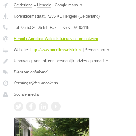
Gelderland
»
Hengelo
|
Google maps
▼
Korenbloemstraat
,
7255 XL
Hengelo
(
Gelderland
)
Tel:
06 50 26 06 94
, Fax:
-
, KvK:
09103118
E-mail › Annelies Wolsink tuinadvies en ontwerp
Website:
http://www.annelieswolsink.nl
|
Screenshot
▼
U ontvangt van mij een persoonlijk advies op maat!
▼
Diensten onbekend
Openingstijden onbekend
Sociale media: