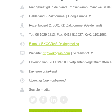
Niet gevestigd in de plaats Prinsenkamp, maar wel in de 
Gelderland
»
Zaltbommel
|
Google maps
▼
Rozenbogerd 2
,
5301 KD
Zaltbommel
(
Gelderland
)
Tel:
06 1029 2513
, Fax:
0418 512927
, KvK:
11011962
E-mail › EKOGRAS Dakbegroeiing
Website:
http://ekogras.com
|
Screenshot
▼
Levering van SEDUMROLL vetplanten vegetatiematten en 
Diensten onbekend
Openingstijden onbekend
Sociale media: