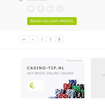
BEKIJK VOLLEDIG PROFIEL
««
«
1
2
3
U