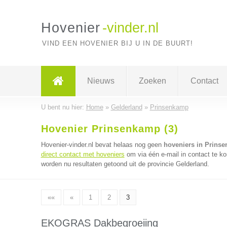
Hovenier
-vinder.nl
VIND EEN HOVENIER BIJ U IN DE BUURT!
Nieuws
Zoeken
Contact
U bent nu hier:
Home
»
Gelderland
»
Prinsenkamp
Hovenier Prinsenkamp (3)
Hovenier-vinder.nl bevat helaas nog geen
hoveniers in Prins
direct contact met hoveniers
om via één e-mail in contact te k
worden nu resultaten getoond uit de provincie Gelderland.
««
«
1
2
3
EKOGRAS Dakbegroeiing