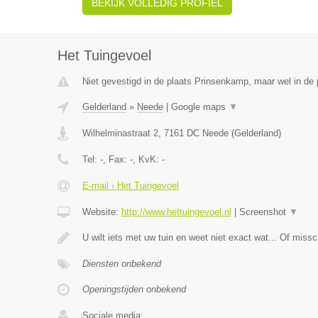
BEKIJK VOLLEDIG PROFIEL
Het Tuingevoel
Niet gevestigd in de plaats Prinsenkamp, maar wel in de 
Gelderland
»
Neede
|
Google maps
▼
Wilhelminastraat 2
,
7161 DC
Neede
(
Gelderland
)
Tel:
-
, Fax:
-
, KvK:
-
E-mail › Het Tuingevoel
Website:
http://www.hettuingevoel.nl
|
Screenshot
▼
U wilt iets met uw tuin en weet niet exact wat... Of missc
Diensten onbekend
Openingstijden onbekend
Sociale media: