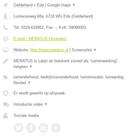
Gelderland
»
Ede
|
Google maps
▼
Lunterseweg 68a
,
6718 WG
Ede
(
Gelderland
)
Tel:
0318-618952
, Fax:
-
, KvK:
09090003
E-mail › MERATUS Hoveniers
Website:
http://www.meratus.nl
|
Screenshot
▼
MERATUS is Latijn en betekent zoveel als “samenwerking”,
hetgeen
▼
tuinonderhoud, bedrijfstuinonderhoud, tuinrenovatie, tuinaanleg,
flexibel
▼
Er wordt gewerkt op afspraak.
Introductie video
▼
Sociale media: