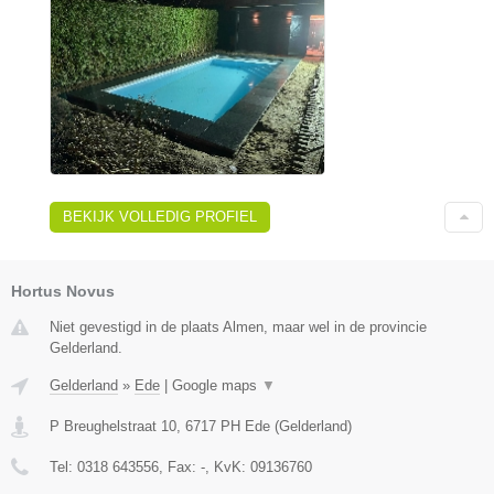
BEKIJK VOLLEDIG PROFIEL
Hortus Novus
Niet gevestigd in de plaats Almen, maar wel in de provincie
Gelderland.
Gelderland
»
Ede
|
Google maps
▼
P Breughelstraat 10
,
6717 PH
Ede
(
Gelderland
)
Tel:
0318 643556
, Fax:
-
, KvK:
09136760