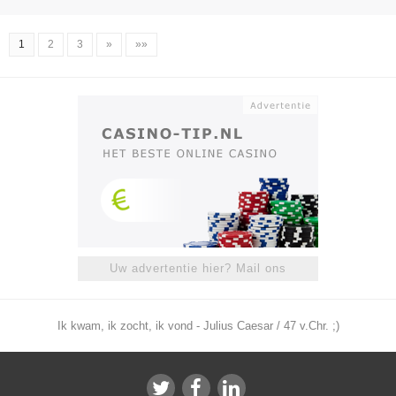
1
2
3
»
»»
Uw advertentie hier? Mail ons
Ik kwam, ik zocht, ik vond - Julius Caesar / 47 v.Chr. ;)