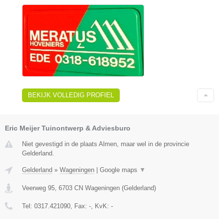
BEKIJK VOLLEDIG PROFIEL
Eric Meijer Tuinontwerp & Adviesburo
Niet gevestigd in de plaats Almen, maar wel in de provincie
Gelderland.
Gelderland
»
Wageningen
|
Google maps
▼
Veerweg 95
,
6703 CN
Wageningen
(
Gelderland
)
Tel:
0317.421090
, Fax:
-
, KvK:
-