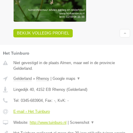
BEKIJK VOLLEDIG PROFIEL
Het Tuinburo
Niet gevestigd in de plaats Almen, maar wel in de provincie
Gelderland.
Gelderland
»
Rhenoy
|
Google maps
▼
Lingedijk 40
,
4152 EB
Rhenoy
(
Gelderland
)
Tel:
0345-683904
, Fax:
-
, KvK:
-
E-mail › Het Tuinburo
Website:
http://www.tuinburo.nl
|
Screenshot
▼