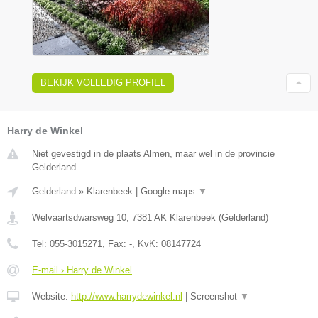
BEKIJK VOLLEDIG PROFIEL
Harry de Winkel
Niet gevestigd in de plaats Almen, maar wel in de provincie
Gelderland.
Gelderland
»
Klarenbeek
|
Google maps
▼
Welvaartsdwarsweg 10
,
7381 AK
Klarenbeek
(
Gelderland
)
Tel:
055-3015271
, Fax:
-
, KvK:
08147724
E-mail › Harry de Winkel
Website:
http://www.harrydewinkel.nl
|
Screenshot
▼