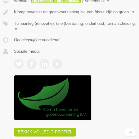
Website:
http://www.klomphovenier.nl
|
Screenshot
▼
Klomp hovenier en groenvoorziening bv. een frisse kijk op groen.
▼
Tuinaanleg (renovatie), (sier)bestrating, onderhoud, tuin afscheiding,
▼
Openingstijden onbekend
Sociale media:
BEKIJK VOLLEDIG PROFIEL