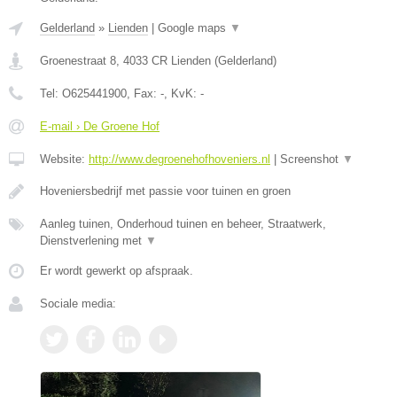
Gelderland
»
Lienden
|
Google maps
▼
Groenestraat 8
,
4033 CR
Lienden
(
Gelderland
)
Tel:
O625441900
, Fax:
-
, KvK:
-
E-mail › De Groene Hof
Website:
http://www.degroenehofhoveniers.nl
|
Screenshot
▼
Hoveniersbedrijf met passie voor tuinen en groen
Aanleg tuinen, Onderhoud tuinen en beheer, Straatwerk,
Dienstverlening met
▼
Er wordt gewerkt op afspraak.
Sociale media: