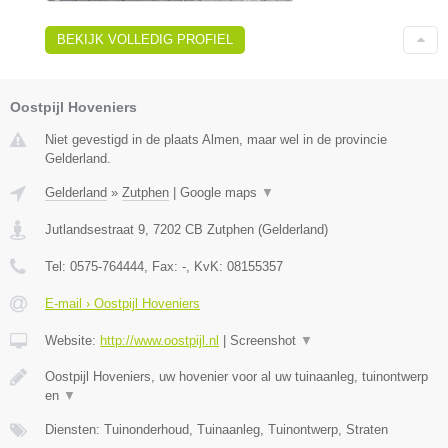
BEKIJK VOLLEDIG PROFIEL
Oostpijl Hoveniers
Niet gevestigd in de plaats Almen, maar wel in de provincie
Gelderland.
Gelderland
»
Zutphen
|
Google maps
▼
Jutlandsestraat 9
,
7202 CB
Zutphen
(
Gelderland
)
Tel:
0575-764444
, Fax:
-
, KvK:
08155357
E-mail › Oostpijl Hoveniers
Website:
http://www.oostpijl.nl
|
Screenshot
▼
Oostpijl Hoveniers, uw hovenier voor al uw tuinaanleg, tuinontwerp
en
▼
Diensten: Tuinonderhoud, Tuinaanleg, Tuinontwerp, Straten