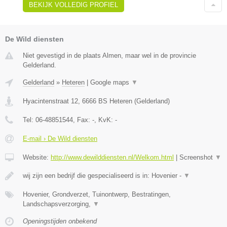
BEKIJK VOLLEDIG PROFIEL
De Wild diensten
Niet gevestigd in de plaats Almen, maar wel in de provincie
Gelderland.
Gelderland
»
Heteren
|
Google maps
▼
Hyacintenstraat 12
,
6666 BS
Heteren
(
Gelderland
)
Tel:
06-48851544
, Fax:
-
, KvK:
-
E-mail › De Wild diensten
Website:
http://www.dewilddiensten.nl/Welkom.html
|
Screenshot
▼
wij zijn een bedrijf die gespecialiseerd is in: Hovenier -
▼
Hovenier, Grondverzet, Tuinontwerp, Bestratingen,
Landschapsverzorging,
▼
Openingstijden onbekend