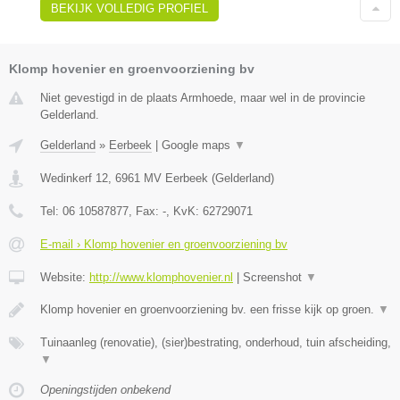
BEKIJK VOLLEDIG PROFIEL
Klomp hovenier en groenvoorziening bv
Niet gevestigd in de plaats Armhoede, maar wel in de provincie
Gelderland.
Gelderland
»
Eerbeek
|
Google maps
▼
Wedinkerf 12
,
6961 MV
Eerbeek
(
Gelderland
)
Tel:
06 10587877
, Fax:
-
, KvK:
62729071
E-mail › Klomp hovenier en groenvoorziening bv
Website:
http://www.klomphovenier.nl
|
Screenshot
▼
Klomp hovenier en groenvoorziening bv. een frisse kijk op groen.
▼
Tuinaanleg (renovatie), (sier)bestrating, onderhoud, tuin afscheiding,
▼
Openingstijden onbekend