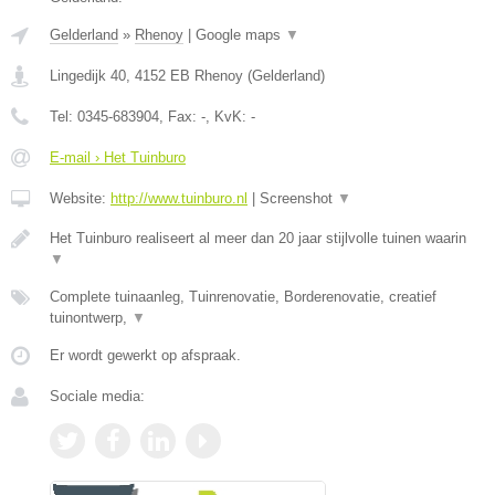
Gelderland
»
Rhenoy
|
Google maps
▼
Lingedijk 40
,
4152 EB
Rhenoy
(
Gelderland
)
Tel:
0345-683904
, Fax:
-
, KvK:
-
E-mail › Het Tuinburo
Website:
http://www.tuinburo.nl
|
Screenshot
▼
Het Tuinburo realiseert al meer dan 20 jaar stijlvolle tuinen waarin
▼
Complete tuinaanleg, Tuinrenovatie, Borderenovatie, creatief
tuinontwerp,
▼
Er wordt gewerkt op afspraak.
Sociale media: