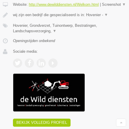
Website:
http://www.dewilddiensten.nl/Welkom.html
|
Screenshot
▼
wij zijn een bedrijf die gespecialiseerd is in: Hovenier -
▼
Hovenier, Grondverzet, Tuinontwerp, Bestratingen,
Landschapsverzorging,
▼
Openingstijden onbekend
Sociale media:
BEKIJK VOLLEDIG PROFIEL