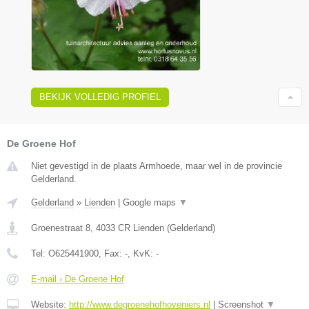
BEKIJK VOLLEDIG PROFIEL
De Groene Hof
Niet gevestigd in de plaats Armhoede, maar wel in de provincie
Gelderland.
Gelderland
»
Lienden
|
Google maps
▼
Groenestraat 8
,
4033 CR
Lienden
(
Gelderland
)
Tel:
O625441900
, Fax:
-
, KvK:
-
E-mail › De Groene Hof
Website:
http://www.degroenehofhoveniers.nl
|
Screenshot
▼