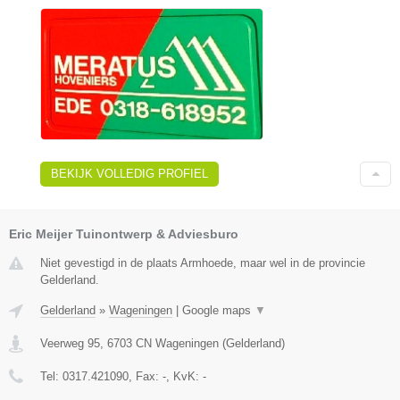
BEKIJK VOLLEDIG PROFIEL
Eric Meijer Tuinontwerp & Adviesburo
Niet gevestigd in de plaats Armhoede, maar wel in de provincie
Gelderland.
Gelderland
»
Wageningen
|
Google maps
▼
Veerweg 95
,
6703 CN
Wageningen
(
Gelderland
)
Tel:
0317.421090
, Fax:
-
, KvK:
-