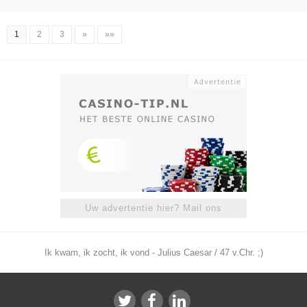
1
2
3
»
»»
Uw advertentie hier? Mail ons
Ik kwam, ik zocht, ik vond - Julius Caesar / 47 v.Chr. ;)