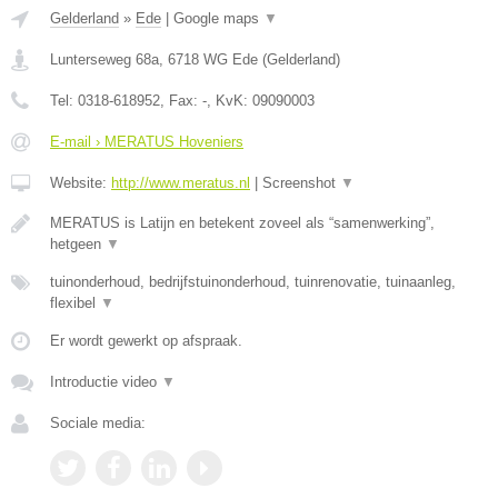
Gelderland
»
Ede
|
Google maps
▼
Lunterseweg 68a
,
6718 WG
Ede
(
Gelderland
)
Tel:
0318-618952
, Fax:
-
, KvK:
09090003
E-mail › MERATUS Hoveniers
Website:
http://www.meratus.nl
|
Screenshot
▼
MERATUS is Latijn en betekent zoveel als “samenwerking”,
hetgeen
▼
tuinonderhoud, bedrijfstuinonderhoud, tuinrenovatie, tuinaanleg,
flexibel
▼
Er wordt gewerkt op afspraak.
Introductie video
▼
Sociale media: