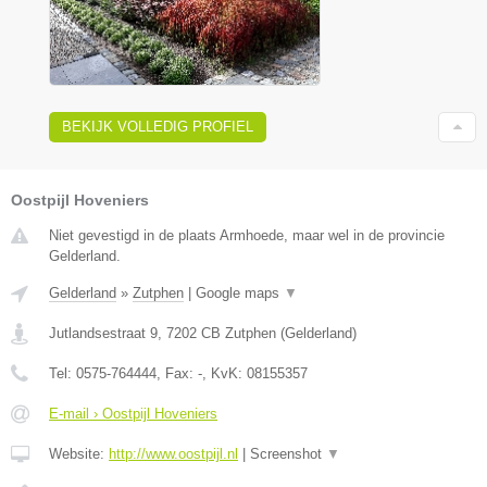
BEKIJK VOLLEDIG PROFIEL
Oostpijl Hoveniers
Niet gevestigd in de plaats Armhoede, maar wel in de provincie
Gelderland.
Gelderland
»
Zutphen
|
Google maps
▼
Jutlandsestraat 9
,
7202 CB
Zutphen
(
Gelderland
)
Tel:
0575-764444
, Fax:
-
, KvK:
08155357
E-mail › Oostpijl Hoveniers
Website:
http://www.oostpijl.nl
|
Screenshot
▼