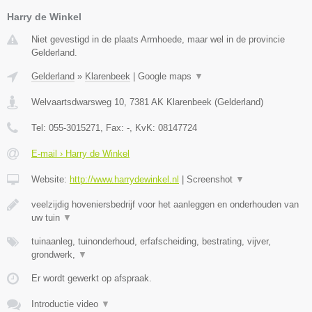
Harry de Winkel
Niet gevestigd in de plaats Armhoede, maar wel in de provincie
Gelderland.
Gelderland
»
Klarenbeek
|
Google maps
▼
Welvaartsdwarsweg 10
,
7381 AK
Klarenbeek
(
Gelderland
)
Tel:
055-3015271
, Fax:
-
, KvK:
08147724
E-mail › Harry de Winkel
Website:
http://www.harrydewinkel.nl
|
Screenshot
▼
veelzijdig hoveniersbedrijf voor het aanleggen en onderhouden van
uw tuin
▼
tuinaanleg, tuinonderhoud, erfafscheiding, bestrating, vijver,
grondwerk,
▼
Er wordt gewerkt op afspraak.
Introductie video
▼