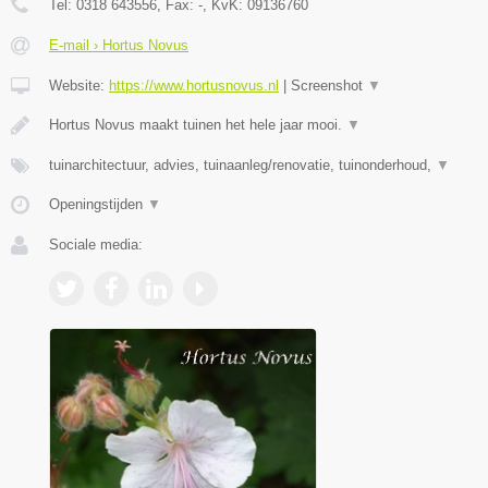
Tel:
0318 643556
, Fax:
-
, KvK:
09136760
E-mail › Hortus Novus
Website:
https://www.hortusnovus.nl
|
Screenshot
▼
Hortus Novus maakt tuinen het hele jaar mooi.
▼
tuinarchitectuur, advies, tuinaanleg/renovatie, tuinonderhoud,
▼
Openingstijden
▼
Sociale media: