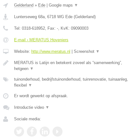
Gelderland
»
Ede
|
Google maps
▼
Lunterseweg 68a
,
6718 WG
Ede
(
Gelderland
)
Tel:
0318-618952
, Fax:
-
, KvK:
09090003
E-mail › MERATUS Hoveniers
Website:
http://www.meratus.nl
|
Screenshot
▼
MERATUS is Latijn en betekent zoveel als “samenwerking”,
hetgeen
▼
tuinonderhoud, bedrijfstuinonderhoud, tuinrenovatie, tuinaanleg,
flexibel
▼
Er wordt gewerkt op afspraak.
Introductie video
▼
Sociale media: