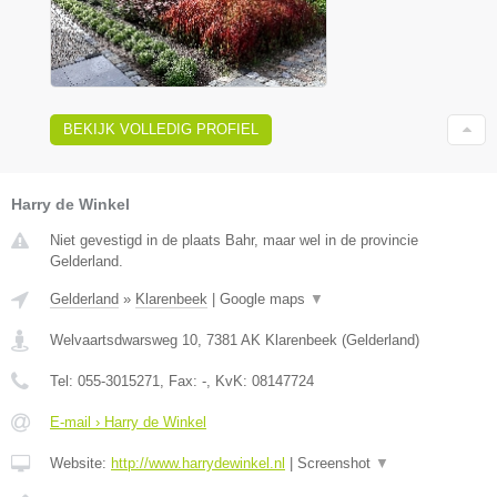
BEKIJK VOLLEDIG PROFIEL
Harry de Winkel
Niet gevestigd in de plaats Bahr, maar wel in de provincie
Gelderland.
Gelderland
»
Klarenbeek
|
Google maps
▼
Welvaartsdwarsweg 10
,
7381 AK
Klarenbeek
(
Gelderland
)
Tel:
055-3015271
, Fax:
-
, KvK:
08147724
E-mail › Harry de Winkel
Website:
http://www.harrydewinkel.nl
|
Screenshot
▼