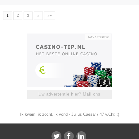
1
2
3
»
»»
Uw advertentie hier? Mail ons
Ik kwam, ik zocht, ik vond - Julius Caesar / 47 v.Chr. ;)