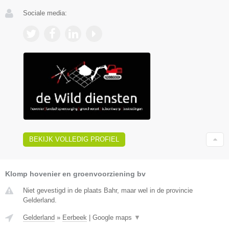
Sociale media:
BEKIJK VOLLEDIG PROFIEL
Klomp hovenier en groenvoorziening bv
Niet gevestigd in de plaats Bahr, maar wel in de provincie
Gelderland.
Gelderland
»
Eerbeek
|
Google maps
▼