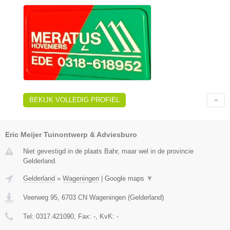
BEKIJK VOLLEDIG PROFIEL
Eric Meijer Tuinontwerp & Adviesburo
Niet gevestigd in de plaats Bahr, maar wel in de provincie
Gelderland.
Gelderland
»
Wageningen
|
Google maps
▼
Veerweg 95
,
6703 CN
Wageningen
(
Gelderland
)
Tel:
0317.421090
, Fax:
-
, KvK:
-