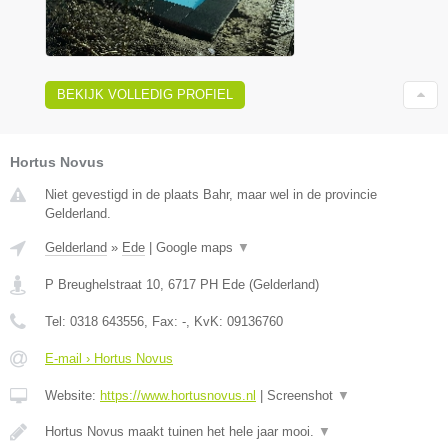
BEKIJK VOLLEDIG PROFIEL
Hortus Novus
Niet gevestigd in de plaats Bahr, maar wel in de provincie
Gelderland.
Gelderland
»
Ede
|
Google maps
▼
P Breughelstraat 10
,
6717 PH
Ede
(
Gelderland
)
Tel:
0318 643556
, Fax:
-
, KvK:
09136760
E-mail › Hortus Novus
Website:
https://www.hortusnovus.nl
|
Screenshot
▼
Hortus Novus maakt tuinen het hele jaar mooi.
▼