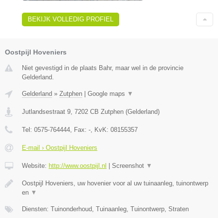
BEKIJK VOLLEDIG PROFIEL
Oostpijl Hoveniers
Niet gevestigd in de plaats Bahr, maar wel in de provincie
Gelderland.
Gelderland
»
Zutphen
|
Google maps
▼
Jutlandsestraat 9
,
7202 CB
Zutphen
(
Gelderland
)
Tel:
0575-764444
, Fax:
-
, KvK:
08155357
E-mail › Oostpijl Hoveniers
Website:
http://www.oostpijl.nl
|
Screenshot
▼
Oostpijl Hoveniers, uw hovenier voor al uw tuinaanleg, tuinontwerp
en
▼
Diensten: Tuinonderhoud, Tuinaanleg, Tuinontwerp, Straten