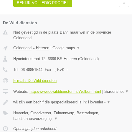
BEKIJK VOLLEDIG PROFIEL
De Wild diensten
Niet gevestigd in de plaats Bahr, maar wel in de provincie
Gelderland.
Gelderland
»
Heteren
|
Google maps
▼
Hyacintenstraat 12
,
6666 BS
Heteren
(
Gelderland
)
Tel:
06-48851544
, Fax:
-
, KvK:
-
E-mail › De Wild diensten
Website:
http://www.dewilddiensten.nl/Welkom.html
|
Screenshot
▼
wij zijn een bedrijf die gespecialiseerd is in: Hovenier -
▼
Hovenier, Grondverzet, Tuinontwerp, Bestratingen,
Landschapsverzorging,
▼
Openingstijden onbekend