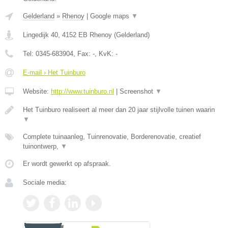
Gelderland
»
Rhenoy
|
Google maps
▼
Lingedijk 40
,
4152 EB
Rhenoy
(
Gelderland
)
Tel:
0345-683904
, Fax:
-
, KvK:
-
E-mail › Het Tuinburo
Website:
http://www.tuinburo.nl
|
Screenshot
▼
Het Tuinburo realiseert al meer dan 20 jaar stijlvolle tuinen waarin
▼
Complete tuinaanleg, Tuinrenovatie, Borderenovatie, creatief
tuinontwerp,
▼
Er wordt gewerkt op afspraak.
Sociale media: