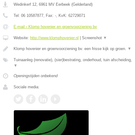
Wedinkerf 12
,
6961 MV
Eerbeek
(
Gelderland
)
Tel:
06 10587877
, Fax:
-
, KvK:
62729071
E-mail › Klomp hovenier en groenvoorziening bv
Website:
http://www.klomphovenier.nl
|
Screenshot
▼
Klomp hovenier en groenvoorziening bv. een frisse kijk op groen.
▼
Tuinaanleg (renovatie), (sier)bestrating, onderhoud, tuin afscheiding,
▼
Openingstijden onbekend
Sociale media: