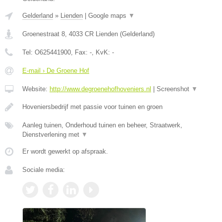
Gelderland
»
Lienden
|
Google maps
▼
Groenestraat 8
,
4033 CR
Lienden
(
Gelderland
)
Tel:
O625441900
, Fax:
-
, KvK:
-
E-mail › De Groene Hof
Website:
http://www.degroenehofhoveniers.nl
|
Screenshot
▼
Hoveniersbedrijf met passie voor tuinen en groen
Aanleg tuinen, Onderhoud tuinen en beheer, Straatwerk,
Dienstverlening met
▼
Er wordt gewerkt op afspraak.
Sociale media: