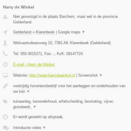
Harry de Winkel
Niet gevestigd in de plaats Barchem, maar wel in de provincie
Gelderland.
Gelderland
»
Klarenbeek
|
Google maps
▼
Welvaartsdwarsweg 10
,
7381 AK
Klarenbeek
(
Gelderland
)
Tel:
055-3015271
, Fax:
-
, KvK:
08147724
E-mail › Harry de Winkel
Website:
http://www.harrydewinkel.nl
|
Screenshot
▼
veelzijdig hoveniersbedrijf voor het aanleggen en onderhouden van
uw tuin
▼
tuinaanleg, tuinonderhoud, erfafscheiding, bestrating, vijver,
grondwerk,
▼
Er wordt gewerkt op afspraak.
Introductie video
▼