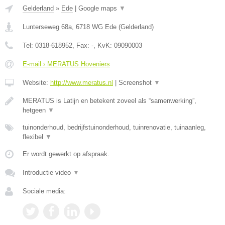
Gelderland
»
Ede
|
Google maps
▼
Lunterseweg 68a
,
6718 WG
Ede
(
Gelderland
)
Tel:
0318-618952
, Fax:
-
, KvK:
09090003
E-mail › MERATUS Hoveniers
Website:
http://www.meratus.nl
|
Screenshot
▼
MERATUS is Latijn en betekent zoveel als “samenwerking”,
hetgeen
▼
tuinonderhoud, bedrijfstuinonderhoud, tuinrenovatie, tuinaanleg,
flexibel
▼
Er wordt gewerkt op afspraak.
Introductie video
▼
Sociale media: