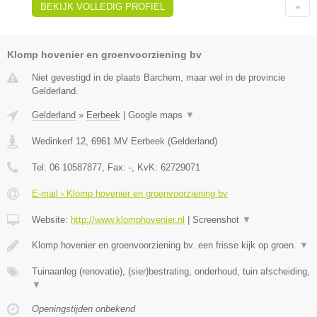
BEKIJK VOLLEDIG PROFIEL
Klomp hovenier en groenvoorziening bv
Niet gevestigd in de plaats Barchem, maar wel in de provincie
Gelderland.
Gelderland
»
Eerbeek
|
Google maps
▼
Wedinkerf 12
,
6961 MV
Eerbeek
(
Gelderland
)
Tel:
06 10587877
, Fax:
-
, KvK:
62729071
E-mail › Klomp hovenier en groenvoorziening bv
Website:
http://www.klomphovenier.nl
|
Screenshot
▼
Klomp hovenier en groenvoorziening bv. een frisse kijk op groen.
▼
Tuinaanleg (renovatie), (sier)bestrating, onderhoud, tuin afscheiding,
▼
Openingstijden onbekend