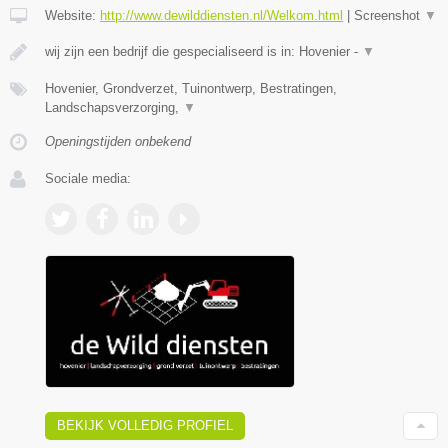
Website:
http://www.dewilddiensten.nl/Welkom.html
|
Screenshot
▼
wij zijn een bedrijf die gespecialiseerd is in: Hovenier -
▼
Hovenier, Grondverzet, Tuinontwerp, Bestratingen,
Landschapsverzorging,
▼
Openingstijden onbekend
Sociale media:
BEKIJK VOLLEDIG PROFIEL