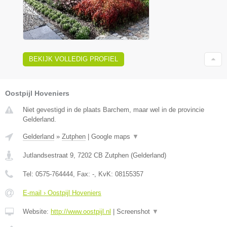
BEKIJK VOLLEDIG PROFIEL
Oostpijl Hoveniers
Niet gevestigd in de plaats Barchem, maar wel in de provincie
Gelderland.
Gelderland
»
Zutphen
|
Google maps
▼
Jutlandsestraat 9
,
7202 CB
Zutphen
(
Gelderland
)
Tel:
0575-764444
, Fax:
-
, KvK:
08155357
E-mail › Oostpijl Hoveniers
Website:
http://www.oostpijl.nl
|
Screenshot
▼