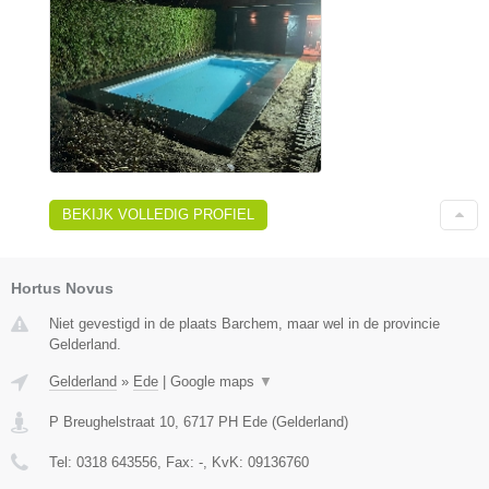
BEKIJK VOLLEDIG PROFIEL
Hortus Novus
Niet gevestigd in de plaats Barchem, maar wel in de provincie
Gelderland.
Gelderland
»
Ede
|
Google maps
▼
P Breughelstraat 10
,
6717 PH
Ede
(
Gelderland
)
Tel:
0318 643556
, Fax:
-
, KvK:
09136760