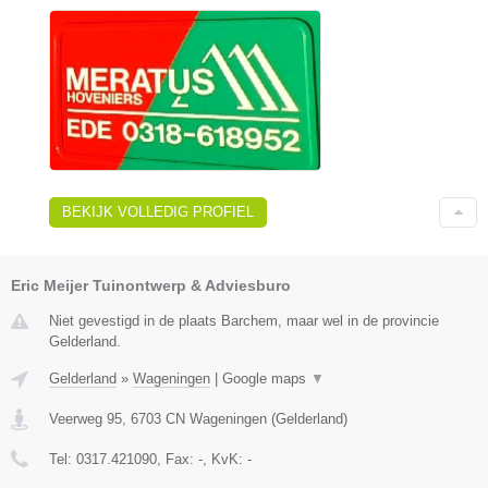
BEKIJK VOLLEDIG PROFIEL
Eric Meijer Tuinontwerp & Adviesburo
Niet gevestigd in de plaats Barchem, maar wel in de provincie
Gelderland.
Gelderland
»
Wageningen
|
Google maps
▼
Veerweg 95
,
6703 CN
Wageningen
(
Gelderland
)
Tel:
0317.421090
, Fax:
-
, KvK:
-