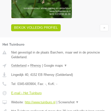
BEKIJK VOLLEDIG PROFIEL
Het Tuinburo
Niet gevestigd in de plaats Barchem, maar wel in de provincie
Gelderland.
Gelderland
»
Rhenoy
|
Google maps
▼
Lingedijk 40
,
4152 EB
Rhenoy
(
Gelderland
)
Tel:
0345-683904
, Fax:
-
, KvK:
-
E-mail › Het Tuinburo
Website:
http://www.tuinburo.nl
|
Screenshot
▼