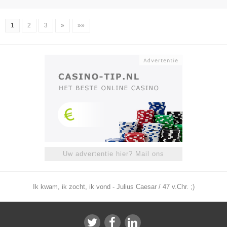
1
2
3
»
»»
Uw advertentie hier? Mail ons
Ik kwam, ik zocht, ik vond - Julius Caesar / 47 v.Chr. ;)