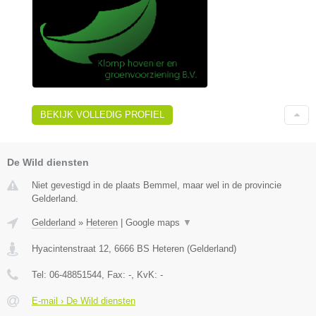
BEKIJK VOLLEDIG PROFIEL
De Wild diensten
Niet gevestigd in de plaats Bemmel, maar wel in de provincie
Gelderland.
Gelderland
»
Heteren
|
Google maps
▼
Hyacintenstraat 12
,
6666 BS
Heteren
(
Gelderland
)
Tel:
06-48851544
, Fax:
-
, KvK:
-
E-mail › De Wild diensten