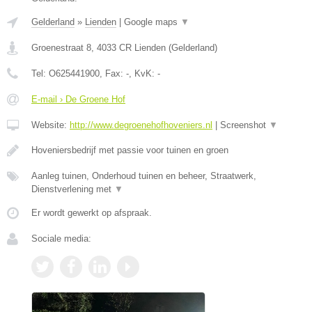
Gelderland
»
Lienden
|
Google maps
▼
Groenestraat 8
,
4033 CR
Lienden
(
Gelderland
)
Tel:
O625441900
, Fax:
-
, KvK:
-
E-mail › De Groene Hof
Website:
http://www.degroenehofhoveniers.nl
|
Screenshot
▼
Hoveniersbedrijf met passie voor tuinen en groen
Aanleg tuinen, Onderhoud tuinen en beheer, Straatwerk,
Dienstverlening met
▼
Er wordt gewerkt op afspraak.
Sociale media: