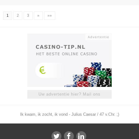
1
2
3
»
»»
Uw advertentie hier? Mail ons
Ik kwam, ik zocht, ik vond - Julius Caesar / 47 v.Chr. ;)