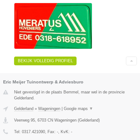
BEKIJK VOLLEDIG PROFIEL
Eric Meijer Tuinontwerp & Adviesburo
Niet gevestigd in de plaats Bemmel, maar wel in de provincie
Gelderland.
Gelderland
»
Wageningen
|
Google maps
▼
Veerweg 95
,
6703 CN
Wageningen
(
Gelderland
)
Tel:
0317.421090
, Fax:
-
, KvK:
-