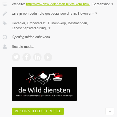
Website:
http://www.dewilddiensten.nl/Welkom.html
|
Screenshot
▼
wij zijn een bedrijf die gespecialiseerd is in: Hovenier -
▼
Hovenier, Grondverzet, Tuinontwerp, Bestratingen,
Landschapsverzorging,
▼
Openingstijden onbekend
Sociale media:
BEKIJK VOLLEDIG PROFIEL