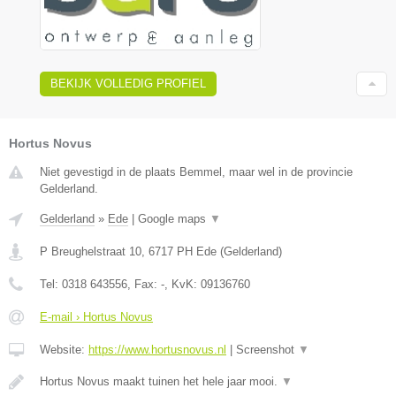
BEKIJK VOLLEDIG PROFIEL
Hortus Novus
Niet gevestigd in de plaats Bemmel, maar wel in de provincie
Gelderland.
Gelderland
»
Ede
|
Google maps
▼
P Breughelstraat 10
,
6717 PH
Ede
(
Gelderland
)
Tel:
0318 643556
, Fax:
-
, KvK:
09136760
E-mail › Hortus Novus
Website:
https://www.hortusnovus.nl
|
Screenshot
▼
Hortus Novus maakt tuinen het hele jaar mooi.
▼