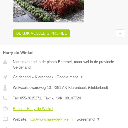
BEKIJK VOLLEDIG PROFIEL
Harry de Winkel
Niet gevestigd in de plaats Bemmel, maar wel in de provincie
Gelderland.
Gelderland
»
Klarenbeek
|
Google maps
▼
Welvaartsdwarsweg 10
,
7381 AK
Klarenbeek
(
Gelderland
)
Tel:
055-3015271
, Fax:
-
, KvK:
08147724
E-mail › Harry de Winkel
Website:
http://www.harrydewinkel.nl
|
Screenshot
▼