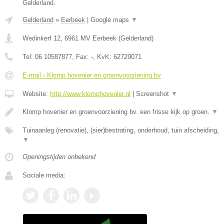
Gelderland.
Gelderland
»
Eerbeek
|
Google maps
▼
Wedinkerf 12
,
6961 MV
Eerbeek
(
Gelderland
)
Tel:
06 10587877
, Fax:
-
, KvK:
62729071
E-mail › Klomp hovenier en groenvoorziening bv
Website:
http://www.klomphovenier.nl
|
Screenshot
▼
Klomp hovenier en groenvoorziening bv. een frisse kijk op groen.
▼
Tuinaanleg (renovatie), (sier)bestrating, onderhoud, tuin afscheiding,
▼
Openingstijden onbekend
Sociale media: