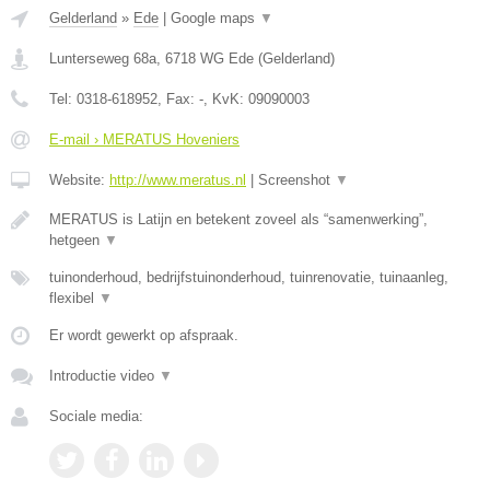
Gelderland
»
Ede
|
Google maps
▼
Lunterseweg 68a
,
6718 WG
Ede
(
Gelderland
)
Tel:
0318-618952
, Fax:
-
, KvK:
09090003
E-mail › MERATUS Hoveniers
Website:
http://www.meratus.nl
|
Screenshot
▼
MERATUS is Latijn en betekent zoveel als “samenwerking”,
hetgeen
▼
tuinonderhoud, bedrijfstuinonderhoud, tuinrenovatie, tuinaanleg,
flexibel
▼
Er wordt gewerkt op afspraak.
Introductie video
▼
Sociale media: