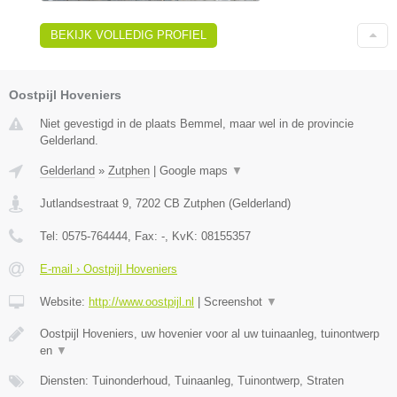
BEKIJK VOLLEDIG PROFIEL
Oostpijl Hoveniers
Niet gevestigd in de plaats Bemmel, maar wel in de provincie
Gelderland.
Gelderland
»
Zutphen
|
Google maps
▼
Jutlandsestraat 9
,
7202 CB
Zutphen
(
Gelderland
)
Tel:
0575-764444
, Fax:
-
, KvK:
08155357
E-mail › Oostpijl Hoveniers
Website:
http://www.oostpijl.nl
|
Screenshot
▼
Oostpijl Hoveniers, uw hovenier voor al uw tuinaanleg, tuinontwerp
en
▼
Diensten: Tuinonderhoud, Tuinaanleg, Tuinontwerp, Straten