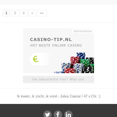
1
2
3
»
»»
Uw advertentie hier? Mail ons
Ik kwam, ik zocht, ik vond - Julius Caesar / 47 v.Chr. ;)