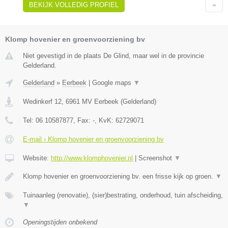
BEKIJK VOLLEDIG PROFIEL
Klomp hovenier en groenvoorziening bv
Niet gevestigd in de plaats De Glind, maar wel in de provincie
Gelderland.
Gelderland
»
Eerbeek
|
Google maps
▼
Wedinkerf 12
,
6961 MV
Eerbeek
(
Gelderland
)
Tel:
06 10587877
, Fax:
-
, KvK:
62729071
E-mail › Klomp hovenier en groenvoorziening bv
Website:
http://www.klomphovenier.nl
|
Screenshot
▼
Klomp hovenier en groenvoorziening bv. een frisse kijk op groen.
▼
Tuinaanleg (renovatie), (sier)bestrating, onderhoud, tuin afscheiding,
▼
Openingstijden onbekend