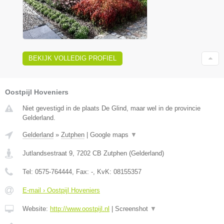
BEKIJK VOLLEDIG PROFIEL
Oostpijl Hoveniers
Niet gevestigd in de plaats De Glind, maar wel in de provincie
Gelderland.
Gelderland
»
Zutphen
|
Google maps
▼
Jutlandsestraat 9
,
7202 CB
Zutphen
(
Gelderland
)
Tel:
0575-764444
, Fax:
-
, KvK:
08155357
E-mail › Oostpijl Hoveniers
Website:
http://www.oostpijl.nl
|
Screenshot
▼