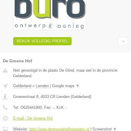
BEKIJK VOLLEDIG PROFIEL
De Groene Hof
Niet gevestigd in de plaats De Glind, maar wel in de provincie
Gelderland.
Gelderland
»
Lienden
|
Google maps
▼
Groenestraat 8
,
4033 CR
Lienden
(
Gelderland
)
Tel:
O625441900
, Fax:
-
, KvK:
-
E-mail › De Groene Hof
Website:
http://www.degroenehofhoveniers.nl
|
Screenshot
▼