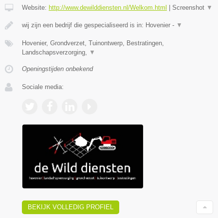
Website:
http://www.dewilddiensten.nl/Welkom.html
|
Screenshot
▼
wij zijn een bedrijf die gespecialiseerd is in: Hovenier -
▼
Hovenier, Grondverzet, Tuinontwerp, Bestratingen,
Landschapsverzorging,
▼
Openingstijden onbekend
Sociale media:
BEKIJK VOLLEDIG PROFIEL