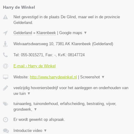
Harry de Winkel
Niet gevestigd in de plaats De Glind, maar wel in de provincie
Gelderland.
Gelderland
»
Klarenbeek
|
Google maps
▼
Welvaartsdwarsweg 10
,
7381 AK
Klarenbeek
(
Gelderland
)
Tel:
055-3015271
, Fax:
-
, KvK:
08147724
E-mail › Harry de Winkel
Website:
http://www.harrydewinkel.nl
|
Screenshot
▼
veelzijdig hoveniersbedrijf voor het aanleggen en onderhouden van
uw tuin
▼
tuinaanleg, tuinonderhoud, erfafscheiding, bestrating, vijver,
grondwerk,
▼
Er wordt gewerkt op afspraak.
Introductie video
▼