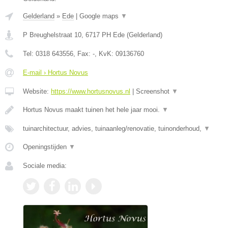
Gelderland
»
Ede
|
Google maps
▼
P Breughelstraat 10
,
6717 PH
Ede
(
Gelderland
)
Tel:
0318 643556
, Fax:
-
, KvK:
09136760
E-mail › Hortus Novus
Website:
https://www.hortusnovus.nl
|
Screenshot
▼
Hortus Novus maakt tuinen het hele jaar mooi.
▼
tuinarchitectuur, advies, tuinaanleg/renovatie, tuinonderhoud,
▼
Openingstijden
▼
Sociale media: