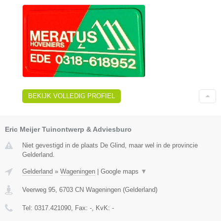
BEKIJK VOLLEDIG PROFIEL
Eric Meijer Tuinontwerp & Adviesburo
Niet gevestigd in de plaats De Glind, maar wel in de provincie
Gelderland.
Gelderland
»
Wageningen
|
Google maps
▼
Veerweg 95
,
6703 CN
Wageningen
(
Gelderland
)
Tel:
0317.421090
, Fax:
-
, KvK:
-