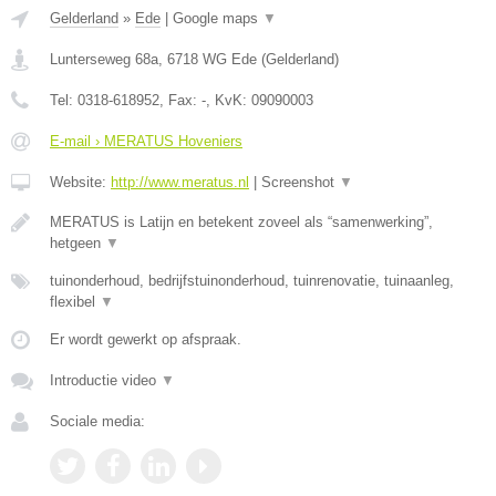
Gelderland
»
Ede
|
Google maps
▼
Lunterseweg 68a
,
6718 WG
Ede
(
Gelderland
)
Tel:
0318-618952
, Fax:
-
, KvK:
09090003
E-mail › MERATUS Hoveniers
Website:
http://www.meratus.nl
|
Screenshot
▼
MERATUS is Latijn en betekent zoveel als “samenwerking”,
hetgeen
▼
tuinonderhoud, bedrijfstuinonderhoud, tuinrenovatie, tuinaanleg,
flexibel
▼
Er wordt gewerkt op afspraak.
Introductie video
▼
Sociale media: