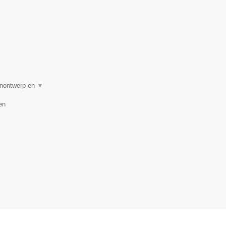
uinontwerp en
▼
en