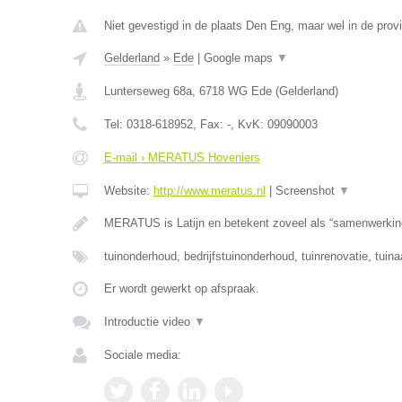
Niet gevestigd in de plaats Den Eng, maar wel in de prov
Gelderland
»
Ede
|
Google maps
▼
Lunterseweg 68a
,
6718 WG
Ede
(
Gelderland
)
Tel:
0318-618952
, Fax:
-
, KvK:
09090003
E-mail › MERATUS Hoveniers
Website:
http://www.meratus.nl
|
Screenshot
▼
MERATUS is Latijn en betekent zoveel als “samenwerkin
tuinonderhoud, bedrijfstuinonderhoud, tuinrenovatie, tuina
Er wordt gewerkt op afspraak.
Introductie video
▼
Sociale media: