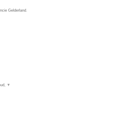
incie Gelderland.
oud,
▼