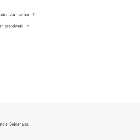
ouden van uw tuin
▼
ver, grondwerk,
▼
incie Gelderland.