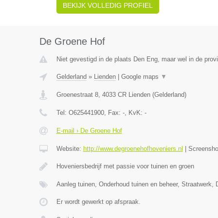
BEKIJK VOLLEDIG PROFIEL
De Groene Hof
Niet gevestigd in de plaats Den Eng, maar wel in de prov
Gelderland
»
Lienden
|
Google maps
▼
Groenestraat 8
,
4033 CR
Lienden
(
Gelderland
)
Tel:
O625441900
, Fax:
-
, KvK:
-
E-mail › De Groene Hof
Website:
http://www.degroenehofhoveniers.nl
|
Screensh
Hoveniersbedrijf met passie voor tuinen en groen
Aanleg tuinen, Onderhoud tuinen en beheer, Straatwerk, 
Er wordt gewerkt op afspraak.