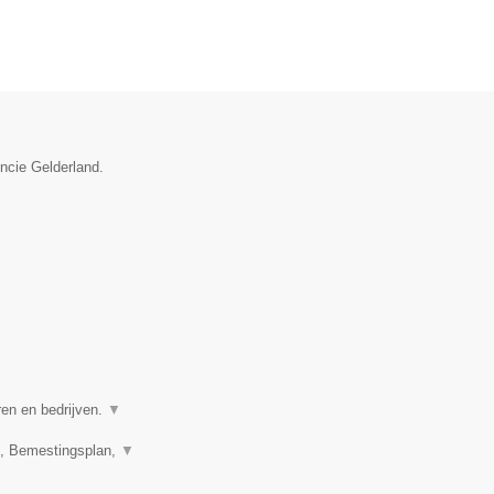
incie Gelderland.
ren en bedrijven.
▼
n, Bemestingsplan,
▼