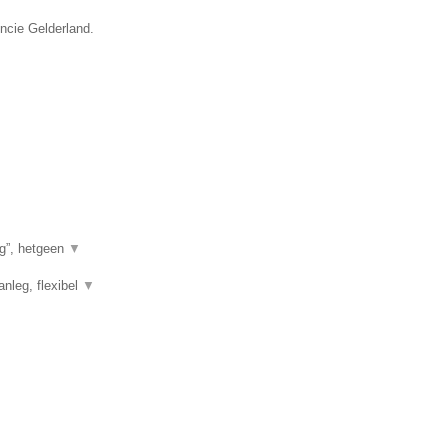
incie Gelderland.
g”, hetgeen
▼
anleg, flexibel
▼