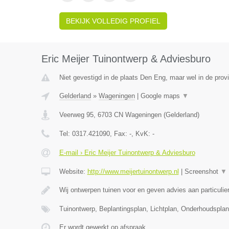
BEKIJK VOLLEDIG PROFIEL
Eric Meijer Tuinontwerp & Adviesburo
Niet gevestigd in de plaats Den Eng, maar wel in de prov
Gelderland
»
Wageningen
|
Google maps
▼
Veerweg 95
,
6703 CN
Wageningen
(
Gelderland
)
Tel:
0317.421090
, Fax:
-
, KvK:
-
E-mail › Eric Meijer Tuinontwerp & Adviesburo
Website:
http://www.meijertuinontwerp.nl
|
Screenshot
▼
Wij ontwerpen tuinen voor en geven advies aan particulie
Tuinontwerp, Beplantingsplan, Lichtplan, Onderhoudspla
Er wordt gewerkt op afspraak.