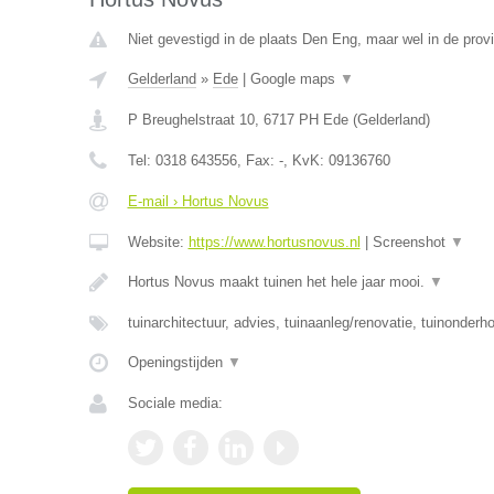
Niet gevestigd in de plaats Den Eng, maar wel in de prov
Gelderland
»
Ede
|
Google maps
▼
P Breughelstraat 10
,
6717 PH
Ede
(
Gelderland
)
Tel:
0318 643556
, Fax:
-
, KvK:
09136760
E-mail › Hortus Novus
Website:
https://www.hortusnovus.nl
|
Screenshot
▼
Hortus Novus maakt tuinen het hele jaar mooi.
▼
tuinarchitectuur, advies, tuinaanleg/renovatie, tuinonderh
Openingstijden
▼
Sociale media: