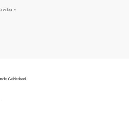
ie video
▼
incie Gelderland.
)