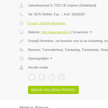
Jutlandsestraat 9
,
7202 CB
Zutphen
(
Gelderland
)
Tel:
0575-764444
, Fax:
-
, KvK:
08155357
E-mail › Oostpijl Hoveniers
Website:
http://www.oostpijl.nl
|
Screenshot
▼
Oostpijl Hoveniers, uw hovenier voor al uw tuinaanleg, t
Diensten: Tuinonderhoud, Tuinaanleg, Tuinontwerp, Strat
Openingstijden
▼
Sociale media:
BEKIJK VOLLEDIG PROFIEL
Hortus Novus