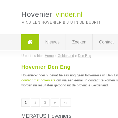
Hovenier
-vinder.nl
VIND EEN HOVENIER BIJ U IN DE BUURT!
Nieuws
Zoeken
Contact
U bent nu hier:
Home
»
Gelderland
»
Den Eng
Hovenier Den Eng
Hovenier-vinder.nl bevat helaas nog geen
hoveniers in Den E
contact met hoveniers
om via één e-mail in contact te komen m
worden nu resultaten getoond uit de provincie Gelderland.
1
2
3
»
»»
MERATUS Hoveniers