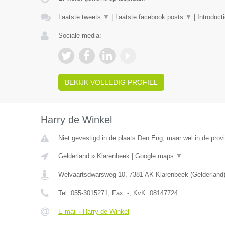
Laatste tweets
▼
|
Laatste facebook posts
▼
|
Introduct
Sociale media:
BEKIJK VOLLEDIG PROFIEL
Harry de Winkel
Niet gevestigd in de plaats Den Eng, maar wel in de prov
Gelderland
»
Klarenbeek
|
Google maps
▼
Welvaartsdwarsweg 10
,
7381 AK
Klarenbeek
(
Gelderland
Tel:
055-3015271
, Fax:
-
, KvK:
08147724
E-mail › Harry de Winkel