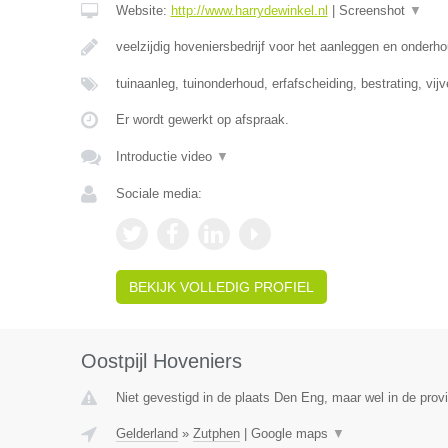
Website:
http://www.harrydewinkel.nl
|
Screenshot
▼
veelzijdig hoveniersbedrijf voor het aanleggen en onderh
tuinaanleg, tuinonderhoud, erfafscheiding, bestrating, vij
Er wordt gewerkt op afspraak.
Introductie video
▼
Sociale media:
BEKIJK VOLLEDIG PROFIEL
Oostpijl Hoveniers
Niet gevestigd in de plaats Den Eng, maar wel in de prov
Gelderland
»
Zutphen
|
Google maps
▼