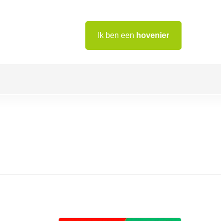
Ik ben een
hovenier