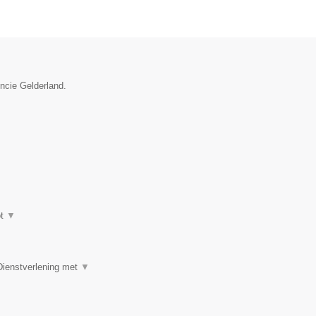
incie Gelderland.
ot
▼
Dienstverlening met
▼