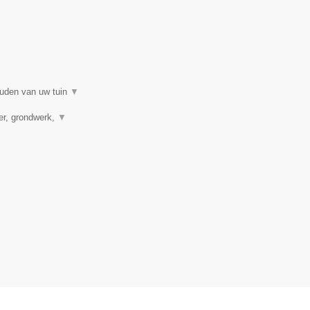
ouden van uw tuin
▼
ver, grondwerk,
▼