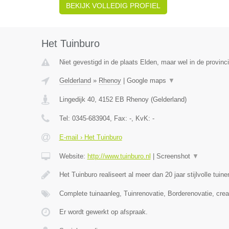
BEKIJK VOLLEDIG PROFIEL
Het Tuinburo
Niet gevestigd in de plaats Elden, maar wel in de provinc
Gelderland
»
Rhenoy
|
Google maps
▼
Lingedijk 40
,
4152 EB
Rhenoy
(
Gelderland
)
Tel:
0345-683904
, Fax:
-
, KvK:
-
E-mail › Het Tuinburo
Website:
http://www.tuinburo.nl
|
Screenshot
▼
Het Tuinburo realiseert al meer dan 20 jaar stijlvolle tuin
Complete tuinaanleg, Tuinrenovatie, Borderenovatie, crea
Er wordt gewerkt op afspraak.