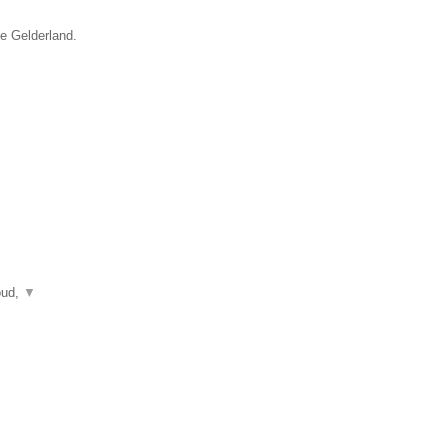
ie Gelderland.
oud,
▼