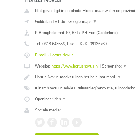
Niet gevestigd in de plaats Elden, maar wel in de provinc
Gelderland
»
Ede
|
Google maps
▼
P Breughelstraat 10
,
6717 PH
Ede
(
Gelderland
)
Tel:
0318 643556
, Fax:
-
, KvK:
09136760
E-mail › Hortus Novus
Website:
https://www.hortusnovus.nl
|
Screenshot
▼
Hortus Novus maakt tuinen het hele jaar mooi.
▼
tuinarchitectuur, advies, tuinaanleg/renovatie, tuinonderh
Openingstijden
▼
Sociale media: