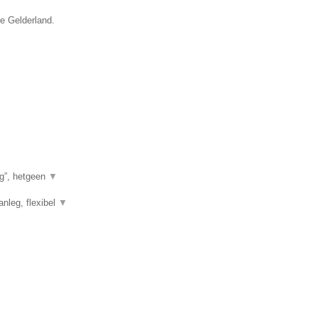
ie Gelderland.
g”, hetgeen
▼
anleg, flexibel
▼