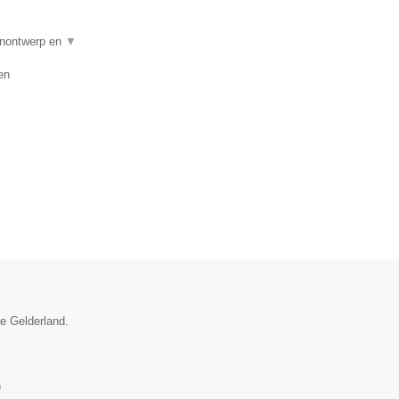
uinontwerp en
▼
en
ie Gelderland.
)