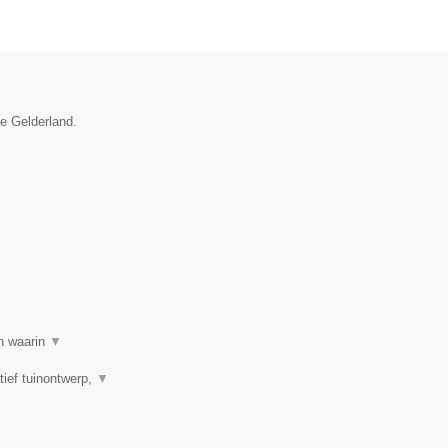
ie Gelderland.
en waarin
▼
tief tuinontwerp,
▼