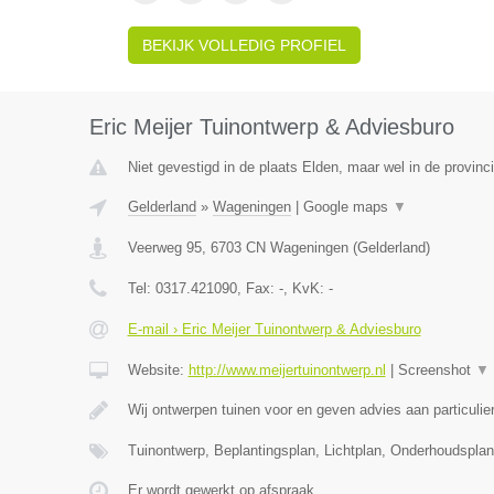
BEKIJK VOLLEDIG PROFIEL
Eric Meijer Tuinontwerp & Adviesburo
Niet gevestigd in de plaats Elden, maar wel in de provinc
Gelderland
»
Wageningen
|
Google maps
▼
Veerweg 95
,
6703 CN
Wageningen
(
Gelderland
)
Tel:
0317.421090
, Fax:
-
, KvK:
-
E-mail › Eric Meijer Tuinontwerp & Adviesburo
Website:
http://www.meijertuinontwerp.nl
|
Screenshot
▼
Wij ontwerpen tuinen voor en geven advies aan particulie
Tuinontwerp, Beplantingsplan, Lichtplan, Onderhoudspla
Er wordt gewerkt op afspraak.