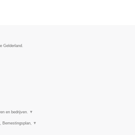
ie Gelderland.
ren en bedrijven.
▼
n, Bemestingsplan,
▼