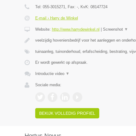
Tel:
055-3015271
, Fax:
-
, KvK:
08147724
E-mail › Harry de Winkel
Website:
http://www.harrydewinkel.nl
|
Screenshot
▼
veelzijdig hoveniersbedrijf voor het aanleggen en onderh
tuinaanleg, tuinonderhoud, erfafscheiding, bestrating, vij
Er wordt gewerkt op afspraak.
Introductie video
▼
Sociale media:
BEKIJK VOLLEDIG PROFIEL
Hortus Novus