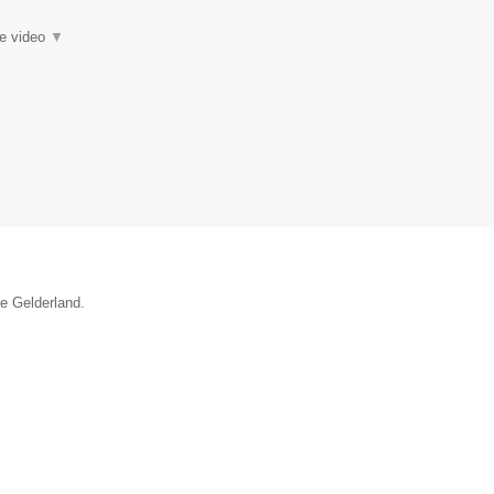
ie video
▼
ie Gelderland.