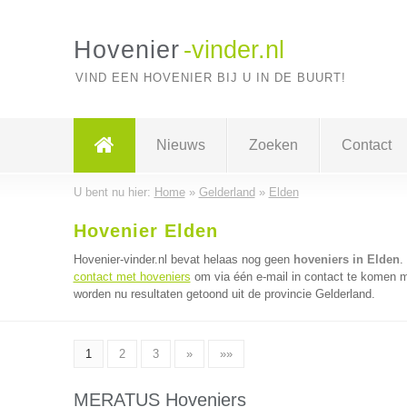
Hovenier
-vinder.nl
VIND EEN HOVENIER BIJ U IN DE BUURT!
Nieuws
Zoeken
Contact
U bent nu hier:
Home
»
Gelderland
»
Elden
Hovenier Elden
Hovenier-vinder.nl bevat helaas nog geen
hoveniers in Elden
.
contact met hoveniers
om via één e-mail in contact te komen m
worden nu resultaten getoond uit de provincie Gelderland.
1
2
3
»
»»
MERATUS Hoveniers