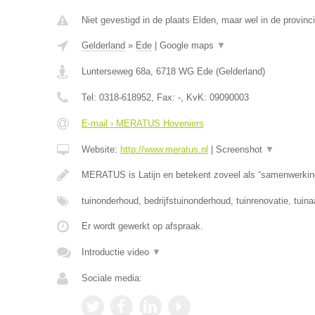
Niet gevestigd in de plaats Elden, maar wel in de provinc
Gelderland
»
Ede
|
Google maps
▼
Lunterseweg 68a
,
6718 WG
Ede
(
Gelderland
)
Tel:
0318-618952
, Fax:
-
, KvK:
09090003
E-mail › MERATUS Hoveniers
Website:
http://www.meratus.nl
|
Screenshot
▼
MERATUS is Latijn en betekent zoveel als “samenwerkin
tuinonderhoud, bedrijfstuinonderhoud, tuinrenovatie, tuina
Er wordt gewerkt op afspraak.
Introductie video
▼
Sociale media: