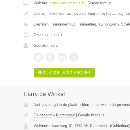
Website:
http://www.oostpijl.nl
|
Screenshot
▼
Oostpijl Hoveniers, uw hovenier voor al uw tuinaanleg, t
Diensten: Tuinonderhoud, Tuinaanleg, Tuinontwerp, Strat
Openingstijden
▼
Sociale media:
BEKIJK VOLLEDIG PROFIEL
Harry de Winkel
Niet gevestigd in de plaats Elden, maar wel in de provinc
Gelderland
»
Klarenbeek
|
Google maps
▼
Welvaartsdwarsweg 10
,
7381 AK
Klarenbeek
(
Gelderland