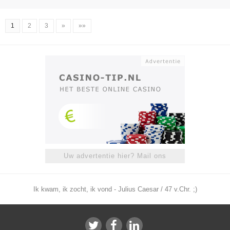
1
2
3
»
»»
Uw advertentie hier? Mail ons
Ik kwam, ik zocht, ik vond - Julius Caesar / 47 v.Chr. ;)