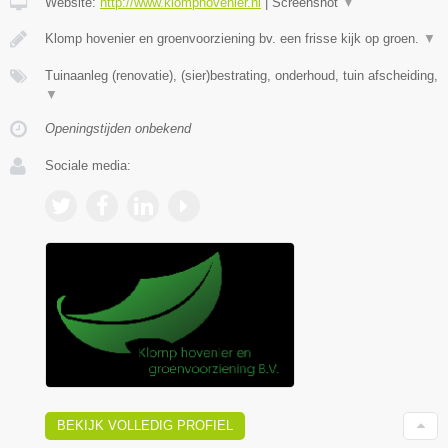
Website:
http://www.klomphovenier.nl
|
Screenshot
▼
Klomp hovenier en groenvoorziening bv. een frisse kijk op groen.
▼
Tuinaanleg (renovatie), (sier)bestrating, onderhoud, tuin afscheiding,
▼
Openingstijden onbekend
Sociale media:
BEKIJK VOLLEDIG PROFIEL