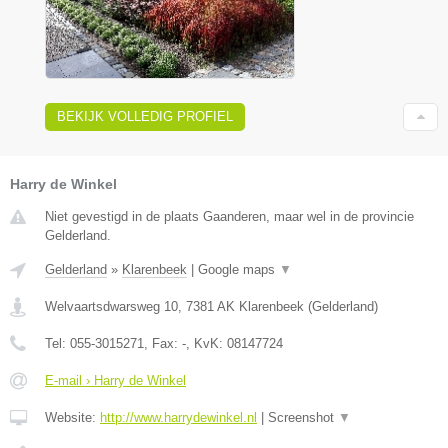
BEKIJK VOLLEDIG PROFIEL
Harry de Winkel
Niet gevestigd in de plaats Gaanderen, maar wel in de provincie
Gelderland.
Gelderland
»
Klarenbeek
|
Google maps
▼
Welvaartsdwarsweg 10
,
7381 AK
Klarenbeek
(
Gelderland
)
Tel:
055-3015271
, Fax:
-
, KvK:
08147724
E-mail › Harry de Winkel
Website:
http://www.harrydewinkel.nl
|
Screenshot
▼