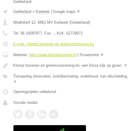
Gelderland.
Gelderland
»
Eerbeek
|
Google maps
▼
Wedinkerf 12
,
6961 MV
Eerbeek
(
Gelderland
)
Tel:
06 10587877
, Fax:
-
, KvK:
62729071
E-mail › Klomp hovenier en groenvoorziening bv
Website:
http://www.klomphovenier.nl
|
Screenshot
▼
Klomp hovenier en groenvoorziening bv. een frisse kijk op groen.
▼
Tuinaanleg (renovatie), (sier)bestrating, onderhoud, tuin afscheiding,
▼
Openingstijden onbekend
Sociale media: