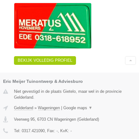
BEKIJK VOLLEDIG PROFIEL
Eric Meijer Tuinontwerp & Adviesburo
Niet gevestigd in de plaats Gietelo, maar wel in de provincie
Gelderland.
Gelderland
»
Wageningen
|
Google maps
▼
Veerweg 95
,
6703 CN
Wageningen
(
Gelderland
)
Tel:
0317.421090
, Fax:
-
, KvK:
-