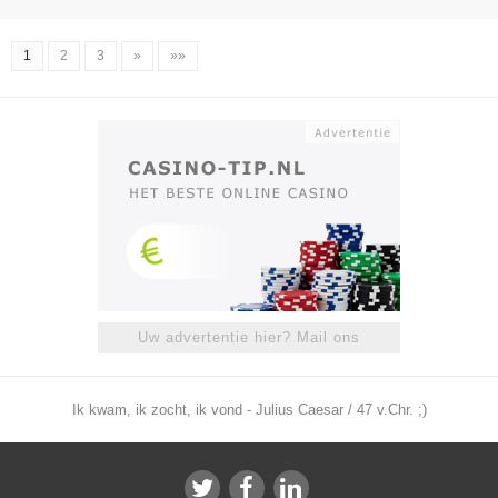
1
2
3
»
»»
Uw advertentie hier? Mail ons
Ik kwam, ik zocht, ik vond - Julius Caesar / 47 v.Chr. ;)