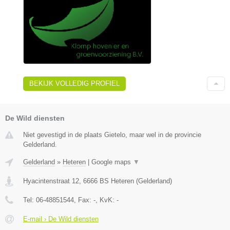
BEKIJK VOLLEDIG PROFIEL
De Wild diensten
Niet gevestigd in de plaats Gietelo, maar wel in de provincie
Gelderland.
Gelderland
»
Heteren
|
Google maps
▼
Hyacintenstraat 12
,
6666 BS
Heteren
(
Gelderland
)
Tel:
06-48851544
, Fax:
-
, KvK:
-
E-mail › De Wild diensten