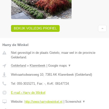
BEKIJK VOLLEDIG PROFIEL
Harry de Winkel
Niet gevestigd in de plaats Gietelo, maar wel in de provincie
Gelderland.
Gelderland
»
Klarenbeek
|
Google maps
▼
Welvaartsdwarsweg 10
,
7381 AK
Klarenbeek
(
Gelderland
)
Tel:
055-3015271
, Fax:
-
, KvK:
08147724
E-mail › Harry de Winkel
Website:
http://www.harrydewinkel.nl
|
Screenshot
▼