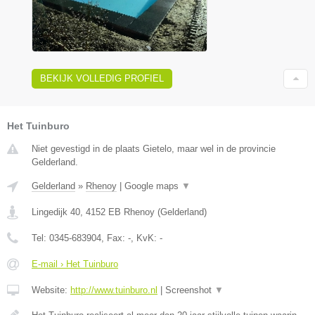
BEKIJK VOLLEDIG PROFIEL
Het Tuinburo
Niet gevestigd in de plaats Gietelo, maar wel in de provincie
Gelderland.
Gelderland
»
Rhenoy
|
Google maps
▼
Lingedijk 40
,
4152 EB
Rhenoy
(
Gelderland
)
Tel:
0345-683904
, Fax:
-
, KvK:
-
E-mail › Het Tuinburo
Website:
http://www.tuinburo.nl
|
Screenshot
▼