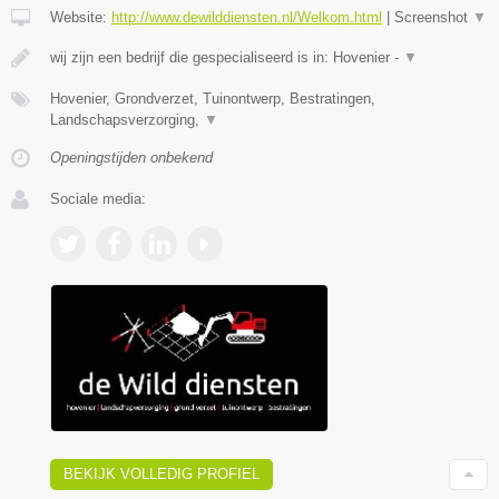
Website:
http://www.dewilddiensten.nl/Welkom.html
|
Screenshot
▼
wij zijn een bedrijf die gespecialiseerd is in: Hovenier -
▼
Hovenier, Grondverzet, Tuinontwerp, Bestratingen,
Landschapsverzorging,
▼
Openingstijden onbekend
Sociale media:
BEKIJK VOLLEDIG PROFIEL