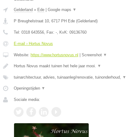
Gelderland
»
Ede
|
Google maps
▼
P Breughelstraat 10
,
6717 PH
Ede
(
Gelderland
)
Tel:
0318 643556
, Fax:
-
, KvK:
09136760
E-mail › Hortus Novus
Website:
https://www.hortusnovus.nl
|
Screenshot
▼
Hortus Novus maakt tuinen het hele jaar mooi.
▼
tuinarchitectuur, advies, tuinaanleg/renovatie, tuinonderhoud,
▼
Openingstijden
▼
Sociale media: