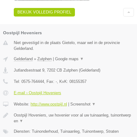
BEKIJK VOLLEDIG PROFIEL
Oostpijl Hoveniers
Niet gevestigd in de plaats Gietelo, maar wel in de provincie
Gelderland.
Gelderland
»
Zutphen
|
Google maps
▼
Jutlandsestraat 9
,
7202 CB
Zutphen
(
Gelderland
)
Tel:
0575-764444
, Fax:
-
, KvK:
08155357
E-mail › Oostpijl Hoveniers
Website:
http://www.oostpijl.nl
|
Screenshot
▼
Oostpijl Hoveniers, uw hovenier voor al uw tuinaanleg, tuinontwerp
en
▼
Diensten: Tuinonderhoud, Tuinaanleg, Tuinontwerp, Straten