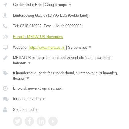
Gelderland
»
Ede
|
Google maps
▼
Lunterseweg 68a
,
6718 WG
Ede
(
Gelderland
)
Tel:
0318-618952
, Fax:
-
, KvK:
09090003
E-mail › MERATUS Hoveniers
Website:
http://www.meratus.nl
|
Screenshot
▼
MERATUS is Latijn en betekent zoveel als “samenwerking”,
hetgeen
▼
tuinonderhoud, bedrijfstuinonderhoud, tuinrenovatie, tuinaanleg,
flexibel
▼
Er wordt gewerkt op afspraak.
Introductie video
▼
Sociale media: