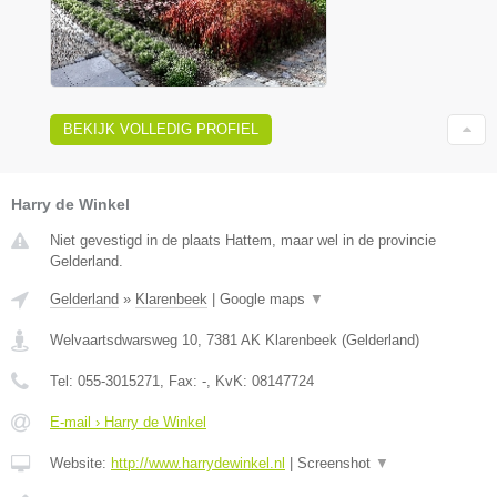
BEKIJK VOLLEDIG PROFIEL
Harry de Winkel
Niet gevestigd in de plaats Hattem, maar wel in de provincie
Gelderland.
Gelderland
»
Klarenbeek
|
Google maps
▼
Welvaartsdwarsweg 10
,
7381 AK
Klarenbeek
(
Gelderland
)
Tel:
055-3015271
, Fax:
-
, KvK:
08147724
E-mail › Harry de Winkel
Website:
http://www.harrydewinkel.nl
|
Screenshot
▼