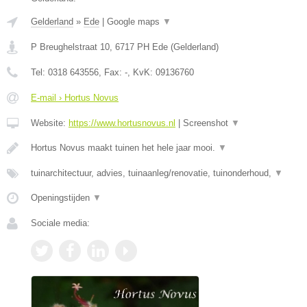
Gelderland
»
Ede
|
Google maps
▼
P Breughelstraat 10
,
6717 PH
Ede
(
Gelderland
)
Tel:
0318 643556
, Fax:
-
, KvK:
09136760
E-mail › Hortus Novus
Website:
https://www.hortusnovus.nl
|
Screenshot
▼
Hortus Novus maakt tuinen het hele jaar mooi.
▼
tuinarchitectuur, advies, tuinaanleg/renovatie, tuinonderhoud,
▼
Openingstijden
▼
Sociale media: