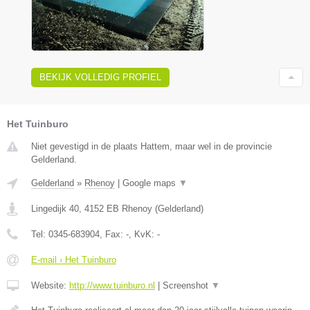
BEKIJK VOLLEDIG PROFIEL
Het Tuinburo
Niet gevestigd in de plaats Hattem, maar wel in de provincie
Gelderland.
Gelderland
»
Rhenoy
|
Google maps
▼
Lingedijk 40
,
4152 EB
Rhenoy
(
Gelderland
)
Tel:
0345-683904
, Fax:
-
, KvK:
-
E-mail › Het Tuinburo
Website:
http://www.tuinburo.nl
|
Screenshot
▼