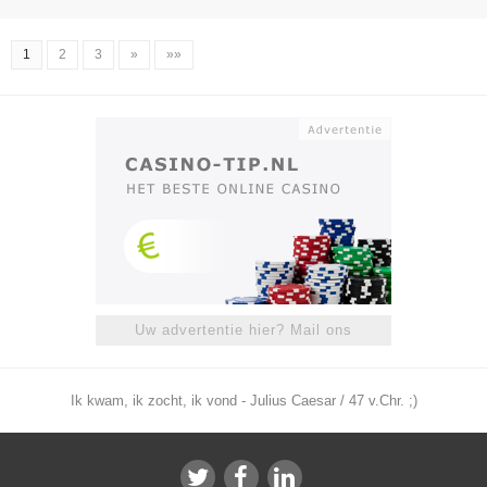
1
2
3
»
»»
Uw advertentie hier? Mail ons
Ik kwam, ik zocht, ik vond - Julius Caesar / 47 v.Chr. ;)