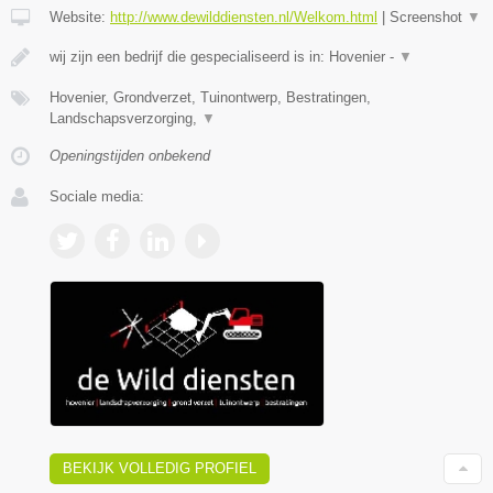
Website:
http://www.dewilddiensten.nl/Welkom.html
|
Screenshot
▼
wij zijn een bedrijf die gespecialiseerd is in: Hovenier -
▼
Hovenier, Grondverzet, Tuinontwerp, Bestratingen,
Landschapsverzorging,
▼
Openingstijden onbekend
Sociale media:
BEKIJK VOLLEDIG PROFIEL