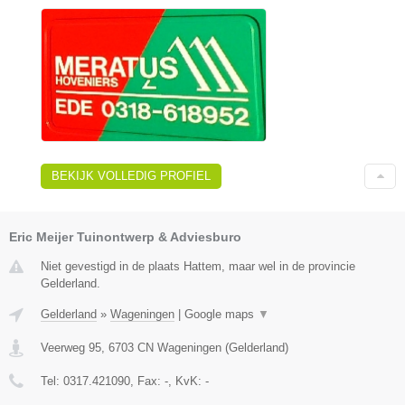
BEKIJK VOLLEDIG PROFIEL
Eric Meijer Tuinontwerp & Adviesburo
Niet gevestigd in de plaats Hattem, maar wel in de provincie
Gelderland.
Gelderland
»
Wageningen
|
Google maps
▼
Veerweg 95
,
6703 CN
Wageningen
(
Gelderland
)
Tel:
0317.421090
, Fax:
-
, KvK:
-