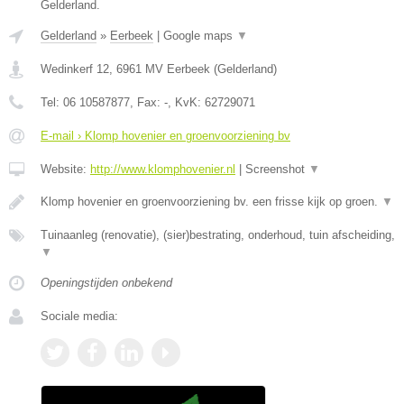
Gelderland.
Gelderland
»
Eerbeek
|
Google maps
▼
Wedinkerf 12
,
6961 MV
Eerbeek
(
Gelderland
)
Tel:
06 10587877
, Fax:
-
, KvK:
62729071
E-mail › Klomp hovenier en groenvoorziening bv
Website:
http://www.klomphovenier.nl
|
Screenshot
▼
Klomp hovenier en groenvoorziening bv. een frisse kijk op groen.
▼
Tuinaanleg (renovatie), (sier)bestrating, onderhoud, tuin afscheiding,
▼
Openingstijden onbekend
Sociale media: