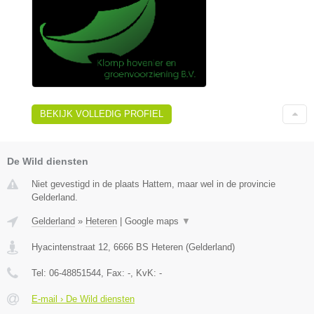
BEKIJK VOLLEDIG PROFIEL
De Wild diensten
Niet gevestigd in de plaats Hattem, maar wel in de provincie
Gelderland.
Gelderland
»
Heteren
|
Google maps
▼
Hyacintenstraat 12
,
6666 BS
Heteren
(
Gelderland
)
Tel:
06-48851544
, Fax:
-
, KvK:
-
E-mail › De Wild diensten