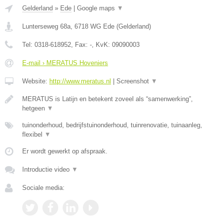
Gelderland
»
Ede
|
Google maps
▼
Lunterseweg 68a
,
6718 WG
Ede
(
Gelderland
)
Tel:
0318-618952
, Fax:
-
, KvK:
09090003
E-mail › MERATUS Hoveniers
Website:
http://www.meratus.nl
|
Screenshot
▼
MERATUS is Latijn en betekent zoveel als “samenwerking”,
hetgeen
▼
tuinonderhoud, bedrijfstuinonderhoud, tuinrenovatie, tuinaanleg,
flexibel
▼
Er wordt gewerkt op afspraak.
Introductie video
▼
Sociale media: