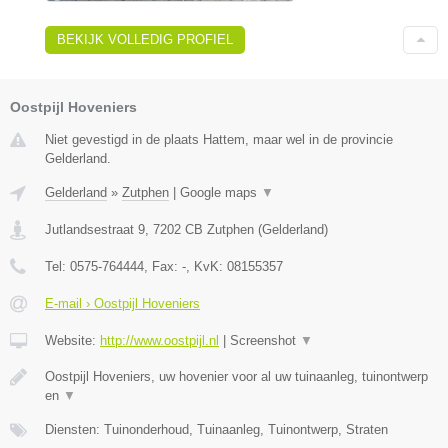
BEKIJK VOLLEDIG PROFIEL
Oostpijl Hoveniers
Niet gevestigd in de plaats Hattem, maar wel in de provincie
Gelderland.
Gelderland
»
Zutphen
|
Google maps
▼
Jutlandsestraat 9
,
7202 CB
Zutphen
(
Gelderland
)
Tel:
0575-764444
, Fax:
-
, KvK:
08155357
E-mail › Oostpijl Hoveniers
Website:
http://www.oostpijl.nl
|
Screenshot
▼
Oostpijl Hoveniers, uw hovenier voor al uw tuinaanleg, tuinontwerp
en
▼
Diensten: Tuinonderhoud, Tuinaanleg, Tuinontwerp, Straten