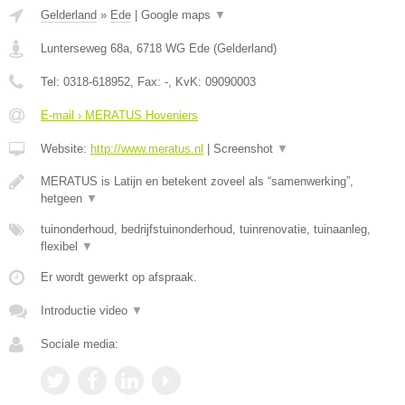
Gelderland
»
Ede
|
Google maps
▼
Lunterseweg 68a
,
6718 WG
Ede
(
Gelderland
)
Tel:
0318-618952
, Fax:
-
, KvK:
09090003
E-mail › MERATUS Hoveniers
Website:
http://www.meratus.nl
|
Screenshot
▼
MERATUS is Latijn en betekent zoveel als “samenwerking”,
hetgeen
▼
tuinonderhoud, bedrijfstuinonderhoud, tuinrenovatie, tuinaanleg,
flexibel
▼
Er wordt gewerkt op afspraak.
Introductie video
▼
Sociale media: