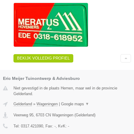
BEKIJK VOLLEDIG PROFIEL
Eric Meijer Tuinontwerp & Adviesburo
Niet gevestigd in de plaats Hernen, maar wel in de provincie
Gelderland.
Gelderland
»
Wageningen
|
Google maps
▼
Veerweg 95
,
6703 CN
Wageningen
(
Gelderland
)
Tel:
0317.421090
, Fax:
-
, KvK:
-