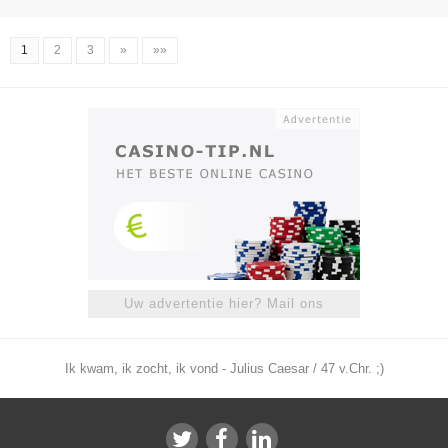
1
2
3
»
»»
Uw advertentie hier? Mail ons
Ik kwam, ik zocht, ik vond - Julius Caesar / 47 v.Chr. ;)