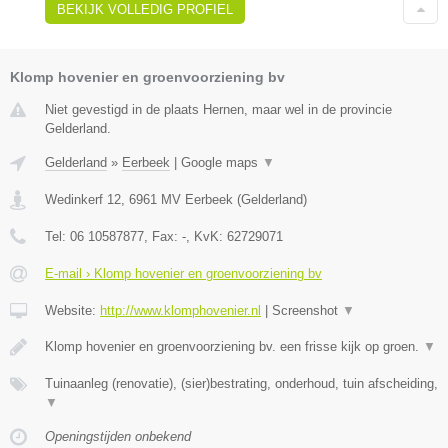
BEKIJK VOLLEDIG PROFIEL
Klomp hovenier en groenvoorziening bv
Niet gevestigd in de plaats Hernen, maar wel in de provincie
Gelderland.
Gelderland
»
Eerbeek
|
Google maps
▼
Wedinkerf 12
,
6961 MV
Eerbeek
(
Gelderland
)
Tel:
06 10587877
, Fax:
-
, KvK:
62729071
E-mail › Klomp hovenier en groenvoorziening bv
Website:
http://www.klomphovenier.nl
|
Screenshot
▼
Klomp hovenier en groenvoorziening bv. een frisse kijk op groen.
▼
Tuinaanleg (renovatie), (sier)bestrating, onderhoud, tuin afscheiding,
▼
Openingstijden onbekend