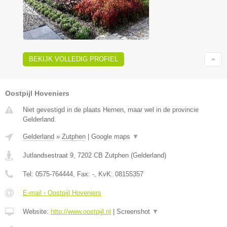
BEKIJK VOLLEDIG PROFIEL
Oostpijl Hoveniers
Niet gevestigd in de plaats Hernen, maar wel in de provincie
Gelderland.
Gelderland
»
Zutphen
|
Google maps
▼
Jutlandsestraat 9
,
7202 CB
Zutphen
(
Gelderland
)
Tel:
0575-764444
, Fax:
-
, KvK:
08155357
E-mail › Oostpijl Hoveniers
Website:
http://www.oostpijl.nl
|
Screenshot
▼