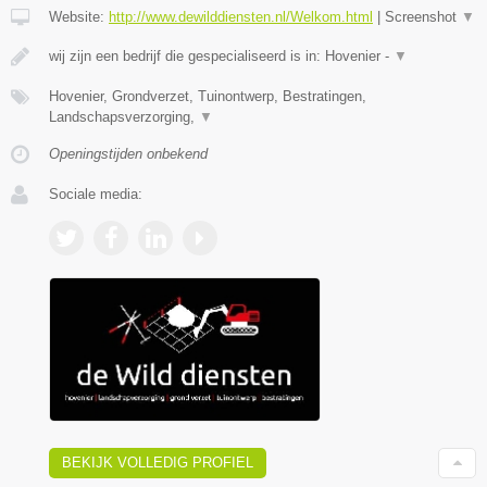
Website:
http://www.dewilddiensten.nl/Welkom.html
|
Screenshot
▼
wij zijn een bedrijf die gespecialiseerd is in: Hovenier -
▼
Hovenier, Grondverzet, Tuinontwerp, Bestratingen,
Landschapsverzorging,
▼
Openingstijden onbekend
Sociale media:
BEKIJK VOLLEDIG PROFIEL