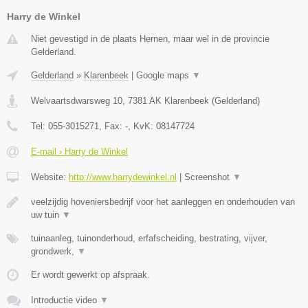
Harry de Winkel
Niet gevestigd in de plaats Hernen, maar wel in de provincie
Gelderland.
Gelderland
»
Klarenbeek
|
Google maps
▼
Welvaartsdwarsweg 10
,
7381 AK
Klarenbeek
(
Gelderland
)
Tel:
055-3015271
, Fax:
-
, KvK:
08147724
E-mail › Harry de Winkel
Website:
http://www.harrydewinkel.nl
|
Screenshot
▼
veelzijdig hoveniersbedrijf voor het aanleggen en onderhouden van
uw tuin
▼
tuinaanleg, tuinonderhoud, erfafscheiding, bestrating, vijver,
grondwerk,
▼
Er wordt gewerkt op afspraak.
Introductie video
▼