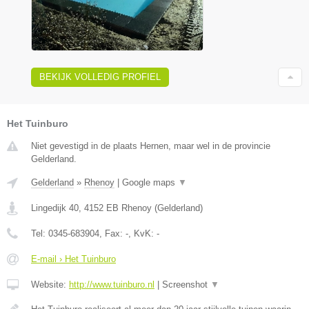
BEKIJK VOLLEDIG PROFIEL
Het Tuinburo
Niet gevestigd in de plaats Hernen, maar wel in de provincie
Gelderland.
Gelderland
»
Rhenoy
|
Google maps
▼
Lingedijk 40
,
4152 EB
Rhenoy
(
Gelderland
)
Tel:
0345-683904
, Fax:
-
, KvK:
-
E-mail › Het Tuinburo
Website:
http://www.tuinburo.nl
|
Screenshot
▼