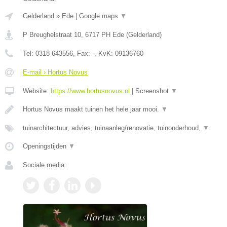
Gelderland
»
Ede
|
Google maps
▼
P Breughelstraat 10
,
6717 PH
Ede
(
Gelderland
)
Tel:
0318 643556
, Fax:
-
, KvK:
09136760
E-mail › Hortus Novus
Website:
https://www.hortusnovus.nl
|
Screenshot
▼
Hortus Novus maakt tuinen het hele jaar mooi.
▼
tuinarchitectuur, advies, tuinaanleg/renovatie, tuinonderhoud,
▼
Openingstijden
▼
Sociale media: