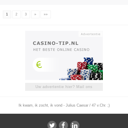
1
2
3
»
»»
Uw advertentie hier? Mail ons
Ik kwam, ik zocht, ik vond - Julius Caesar / 47 v.Chr. ;)