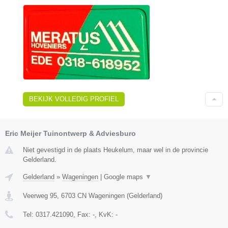
BEKIJK VOLLEDIG PROFIEL
Eric Meijer Tuinontwerp & Adviesburo
Niet gevestigd in de plaats Heukelum, maar wel in de provincie
Gelderland.
Gelderland
»
Wageningen
|
Google maps
▼
Veerweg 95
,
6703 CN
Wageningen
(
Gelderland
)
Tel:
0317.421090
, Fax:
-
, KvK:
-