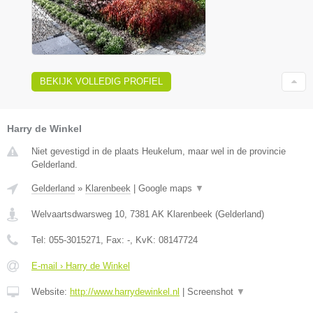
BEKIJK VOLLEDIG PROFIEL
Harry de Winkel
Niet gevestigd in de plaats Heukelum, maar wel in de provincie
Gelderland.
Gelderland
»
Klarenbeek
|
Google maps
▼
Welvaartsdwarsweg 10
,
7381 AK
Klarenbeek
(
Gelderland
)
Tel:
055-3015271
, Fax:
-
, KvK:
08147724
E-mail › Harry de Winkel
Website:
http://www.harrydewinkel.nl
|
Screenshot
▼