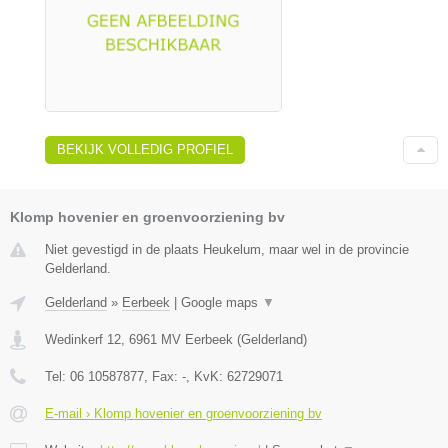
BEKIJK VOLLEDIG PROFIEL
Klomp hovenier en groenvoorziening bv
Niet gevestigd in de plaats Heukelum, maar wel in de provincie
Gelderland.
Gelderland
»
Eerbeek
|
Google maps
▼
Wedinkerf 12
,
6961 MV
Eerbeek
(
Gelderland
)
Tel:
06 10587877
, Fax:
-
, KvK:
62729071
E-mail › Klomp hovenier en groenvoorziening bv