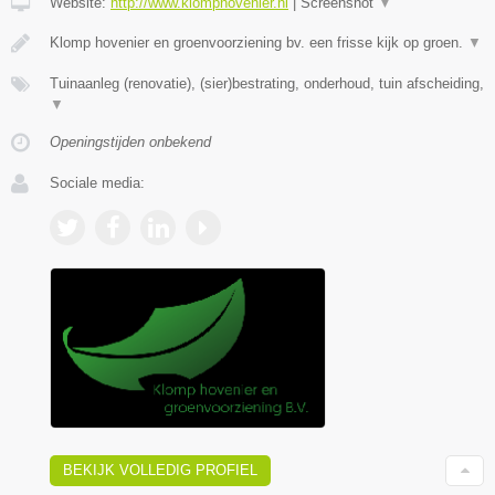
Website:
http://www.klomphovenier.nl
|
Screenshot
▼
Klomp hovenier en groenvoorziening bv. een frisse kijk op groen.
▼
Tuinaanleg (renovatie), (sier)bestrating, onderhoud, tuin afscheiding,
▼
Openingstijden onbekend
Sociale media:
BEKIJK VOLLEDIG PROFIEL