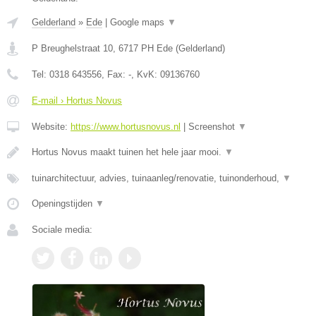
Gelderland
»
Ede
|
Google maps
▼
P Breughelstraat 10
,
6717 PH
Ede
(
Gelderland
)
Tel:
0318 643556
, Fax:
-
, KvK:
09136760
E-mail › Hortus Novus
Website:
https://www.hortusnovus.nl
|
Screenshot
▼
Hortus Novus maakt tuinen het hele jaar mooi.
▼
tuinarchitectuur, advies, tuinaanleg/renovatie, tuinonderhoud,
▼
Openingstijden
▼
Sociale media: