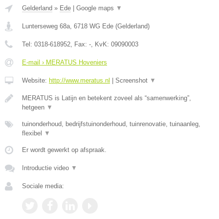
Gelderland
»
Ede
|
Google maps
▼
Lunterseweg 68a
,
6718 WG
Ede
(
Gelderland
)
Tel:
0318-618952
, Fax:
-
, KvK:
09090003
E-mail › MERATUS Hoveniers
Website:
http://www.meratus.nl
|
Screenshot
▼
MERATUS is Latijn en betekent zoveel als “samenwerking”,
hetgeen
▼
tuinonderhoud, bedrijfstuinonderhoud, tuinrenovatie, tuinaanleg,
flexibel
▼
Er wordt gewerkt op afspraak.
Introductie video
▼
Sociale media: