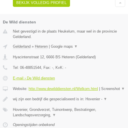
BEKIJK VOLLEDIG PROFIEL
De Wild diensten
Niet gevestigd in de plaats Heukelum, maar wel in de provincie
Gelderland.
Gelderland
»
Heteren
|
Google maps
▼
Hyacintenstraat 12
,
6666 BS
Heteren
(
Gelderland
)
Tel:
06-48851544
, Fax:
-
, KvK:
-
E-mail › De Wild diensten
Website:
http://www.dewilddiensten.nl/Welkom.html
|
Screenshot
▼
wij zijn een bedrijf die gespecialiseerd is in: Hovenier -
▼
Hovenier, Grondverzet, Tuinontwerp, Bestratingen,
Landschapsverzorging,
▼
Openingstijden onbekend