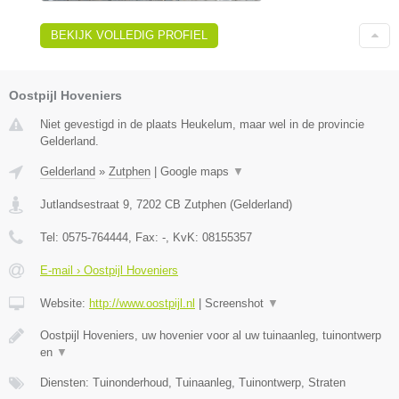
BEKIJK VOLLEDIG PROFIEL
Oostpijl Hoveniers
Niet gevestigd in de plaats Heukelum, maar wel in de provincie
Gelderland.
Gelderland
»
Zutphen
|
Google maps
▼
Jutlandsestraat 9
,
7202 CB
Zutphen
(
Gelderland
)
Tel:
0575-764444
, Fax:
-
, KvK:
08155357
E-mail › Oostpijl Hoveniers
Website:
http://www.oostpijl.nl
|
Screenshot
▼
Oostpijl Hoveniers, uw hovenier voor al uw tuinaanleg, tuinontwerp
en
▼
Diensten: Tuinonderhoud, Tuinaanleg, Tuinontwerp, Straten