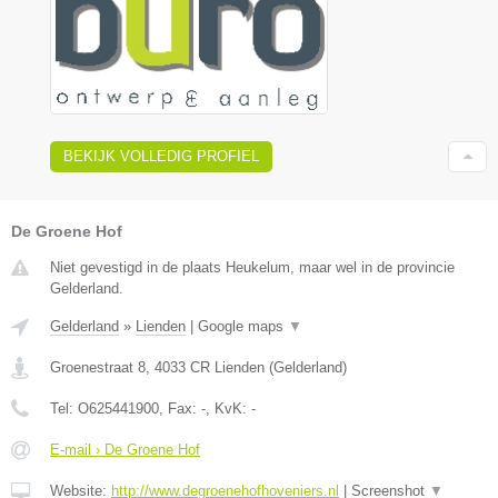
BEKIJK VOLLEDIG PROFIEL
De Groene Hof
Niet gevestigd in de plaats Heukelum, maar wel in de provincie
Gelderland.
Gelderland
»
Lienden
|
Google maps
▼
Groenestraat 8
,
4033 CR
Lienden
(
Gelderland
)
Tel:
O625441900
, Fax:
-
, KvK:
-
E-mail › De Groene Hof
Website:
http://www.degroenehofhoveniers.nl
|
Screenshot
▼