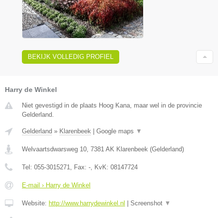
BEKIJK VOLLEDIG PROFIEL
Harry de Winkel
Niet gevestigd in de plaats Hoog Kana, maar wel in de provincie
Gelderland.
Gelderland
»
Klarenbeek
|
Google maps
▼
Welvaartsdwarsweg 10
,
7381 AK
Klarenbeek
(
Gelderland
)
Tel:
055-3015271
, Fax:
-
, KvK:
08147724
E-mail › Harry de Winkel
Website:
http://www.harrydewinkel.nl
|
Screenshot
▼