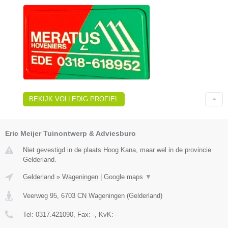
BEKIJK VOLLEDIG PROFIEL
Eric Meijer Tuinontwerp & Adviesburo
Niet gevestigd in de plaats Hoog Kana, maar wel in de provincie
Gelderland.
Gelderland
»
Wageningen
|
Google maps
▼
Veerweg 95
,
6703 CN
Wageningen
(
Gelderland
)
Tel:
0317.421090
, Fax:
-
, KvK:
-