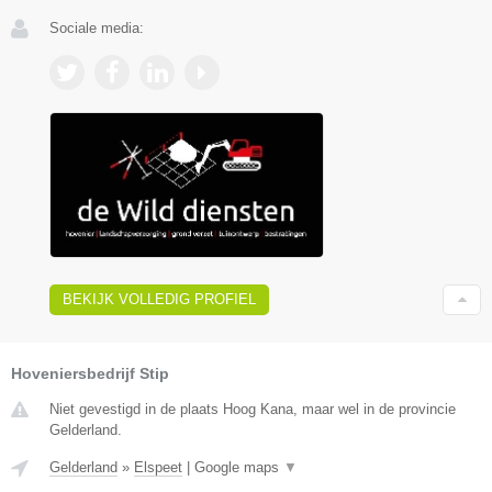
Sociale media:
BEKIJK VOLLEDIG PROFIEL
Hoveniersbedrijf Stip
Niet gevestigd in de plaats Hoog Kana, maar wel in de provincie
Gelderland.
Gelderland
»
Elspeet
|
Google maps
▼