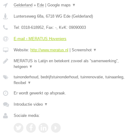
Gelderland
»
Ede
|
Google maps
▼
Lunterseweg 68a
,
6718 WG
Ede
(
Gelderland
)
Tel:
0318-618952
, Fax:
-
, KvK:
09090003
E-mail › MERATUS Hoveniers
Website:
http://www.meratus.nl
|
Screenshot
▼
MERATUS is Latijn en betekent zoveel als “samenwerking”,
hetgeen
▼
tuinonderhoud, bedrijfstuinonderhoud, tuinrenovatie, tuinaanleg,
flexibel
▼
Er wordt gewerkt op afspraak.
Introductie video
▼
Sociale media: