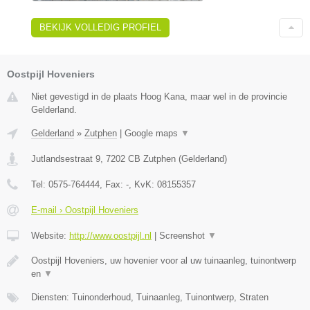
BEKIJK VOLLEDIG PROFIEL
Oostpijl Hoveniers
Niet gevestigd in de plaats Hoog Kana, maar wel in de provincie
Gelderland.
Gelderland
»
Zutphen
|
Google maps
▼
Jutlandsestraat 9
,
7202 CB
Zutphen
(
Gelderland
)
Tel:
0575-764444
, Fax:
-
, KvK:
08155357
E-mail › Oostpijl Hoveniers
Website:
http://www.oostpijl.nl
|
Screenshot
▼
Oostpijl Hoveniers, uw hovenier voor al uw tuinaanleg, tuinontwerp
en
▼
Diensten: Tuinonderhoud, Tuinaanleg, Tuinontwerp, Straten