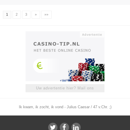
1
2
3
»
»»
Uw advertentie hier? Mail ons
Ik kwam, ik zocht, ik vond - Julius Caesar / 47 v.Chr. ;)