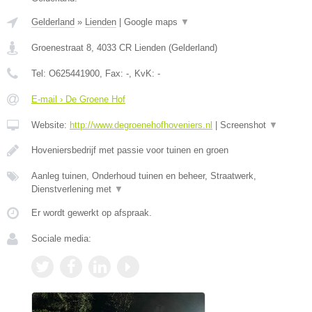
Gelderland
»
Lienden
|
Google maps
▼
Groenestraat 8
,
4033 CR
Lienden
(
Gelderland
)
Tel:
O625441900
, Fax:
-
, KvK:
-
E-mail › De Groene Hof
Website:
http://www.degroenehofhoveniers.nl
|
Screenshot
▼
Hoveniersbedrijf met passie voor tuinen en groen
Aanleg tuinen, Onderhoud tuinen en beheer, Straatwerk,
Dienstverlening met
▼
Er wordt gewerkt op afspraak.
Sociale media: