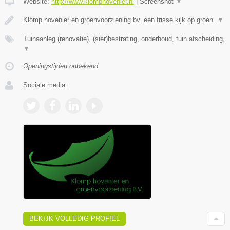
Website:
http://www.klomphovenier.nl
|
Screenshot
▼
Klomp hovenier en groenvoorziening bv. een frisse kijk op groen.
▼
Tuinaanleg (renovatie), (sier)bestrating, onderhoud, tuin afscheiding,
▼
Openingstijden onbekend
Sociale media:
BEKIJK VOLLEDIG PROFIEL