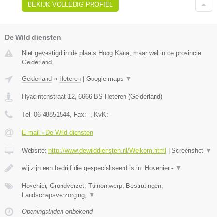
BEKIJK VOLLEDIG PROFIEL
De Wild diensten
Niet gevestigd in de plaats Hoog Kana, maar wel in de provincie
Gelderland.
Gelderland
»
Heteren
|
Google maps
▼
Hyacintenstraat 12
,
6666 BS
Heteren
(
Gelderland
)
Tel:
06-48851544
, Fax:
-
, KvK:
-
E-mail › De Wild diensten
Website:
http://www.dewilddiensten.nl/Welkom.html
|
Screenshot
▼
wij zijn een bedrijf die gespecialiseerd is in: Hovenier -
▼
Hovenier, Grondverzet, Tuinontwerp, Bestratingen,
Landschapsverzorging,
▼
Openingstijden onbekend