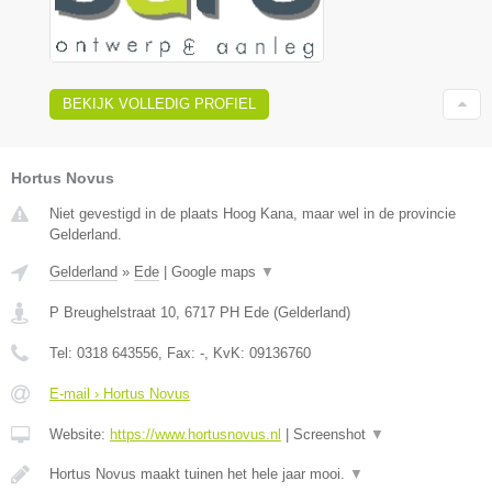
BEKIJK VOLLEDIG PROFIEL
Hortus Novus
Niet gevestigd in de plaats Hoog Kana, maar wel in de provincie
Gelderland.
Gelderland
»
Ede
|
Google maps
▼
P Breughelstraat 10
,
6717 PH
Ede
(
Gelderland
)
Tel:
0318 643556
, Fax:
-
, KvK:
09136760
E-mail › Hortus Novus
Website:
https://www.hortusnovus.nl
|
Screenshot
▼
Hortus Novus maakt tuinen het hele jaar mooi.
▼