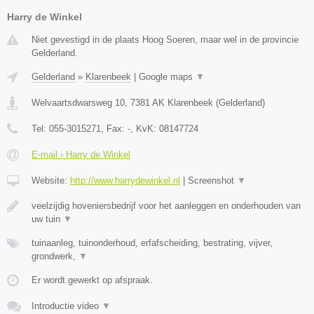
Harry de Winkel
Niet gevestigd in de plaats Hoog Soeren, maar wel in de provincie
Gelderland.
Gelderland
»
Klarenbeek
|
Google maps
▼
Welvaartsdwarsweg 10
,
7381 AK
Klarenbeek
(
Gelderland
)
Tel:
055-3015271
, Fax:
-
, KvK:
08147724
E-mail › Harry de Winkel
Website:
http://www.harrydewinkel.nl
|
Screenshot
▼
veelzijdig hoveniersbedrijf voor het aanleggen en onderhouden van
uw tuin
▼
tuinaanleg, tuinonderhoud, erfafscheiding, bestrating, vijver,
grondwerk,
▼
Er wordt gewerkt op afspraak.
Introductie video
▼