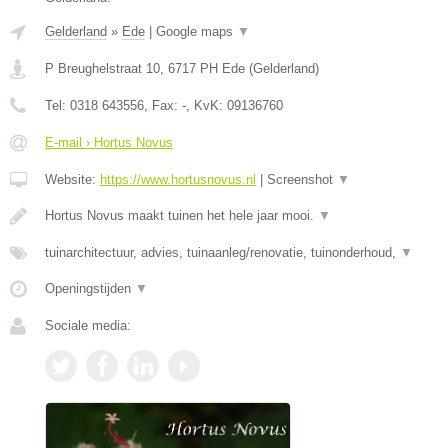
Gelderland
»
Ede
|
Google maps
▼
P Breughelstraat 10
,
6717 PH
Ede
(
Gelderland
)
Tel:
0318 643556
, Fax:
-
, KvK:
09136760
E-mail › Hortus Novus
Website:
https://www.hortusnovus.nl
|
Screenshot
▼
Hortus Novus maakt tuinen het hele jaar mooi.
▼
tuinarchitectuur, advies, tuinaanleg/renovatie, tuinonderhoud,
▼
Openingstijden
▼
Sociale media: