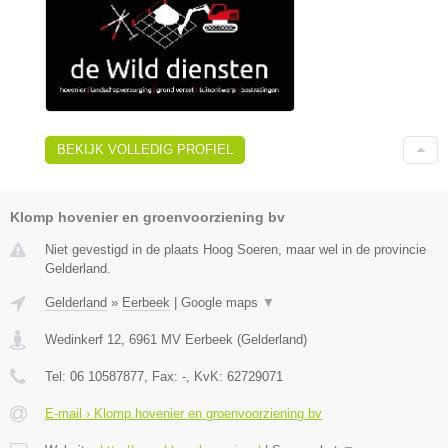
BEKIJK VOLLEDIG PROFIEL
Klomp hovenier en groenvoorziening bv
Niet gevestigd in de plaats Hoog Soeren, maar wel in de provincie
Gelderland.
Gelderland
»
Eerbeek
|
Google maps
▼
Wedinkerf 12
,
6961 MV
Eerbeek
(
Gelderland
)
Tel:
06 10587877
, Fax:
-
, KvK:
62729071
E-mail › Klomp hovenier en groenvoorziening bv