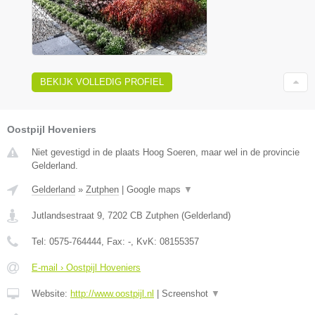
BEKIJK VOLLEDIG PROFIEL
Oostpijl Hoveniers
Niet gevestigd in de plaats Hoog Soeren, maar wel in de provincie
Gelderland.
Gelderland
»
Zutphen
|
Google maps
▼
Jutlandsestraat 9
,
7202 CB
Zutphen
(
Gelderland
)
Tel:
0575-764444
, Fax:
-
, KvK:
08155357
E-mail › Oostpijl Hoveniers
Website:
http://www.oostpijl.nl
|
Screenshot
▼