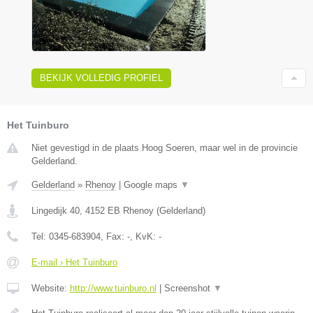
BEKIJK VOLLEDIG PROFIEL
Het Tuinburo
Niet gevestigd in de plaats Hoog Soeren, maar wel in de provincie
Gelderland.
Gelderland
»
Rhenoy
|
Google maps
▼
Lingedijk 40
,
4152 EB
Rhenoy
(
Gelderland
)
Tel:
0345-683904
, Fax:
-
, KvK:
-
E-mail › Het Tuinburo
Website:
http://www.tuinburo.nl
|
Screenshot
▼