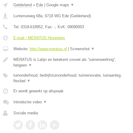
Gelderland
»
Ede
|
Google maps
▼
Lunterseweg 68a
,
6718 WG
Ede
(
Gelderland
)
Tel:
0318-618952
, Fax:
-
, KvK:
09090003
E-mail › MERATUS Hoveniers
Website:
http://www.meratus.nl
|
Screenshot
▼
MERATUS is Latijn en betekent zoveel als “samenwerking”,
hetgeen
▼
tuinonderhoud, bedrijfstuinonderhoud, tuinrenovatie, tuinaanleg,
flexibel
▼
Er wordt gewerkt op afspraak.
Introductie video
▼
Sociale media: