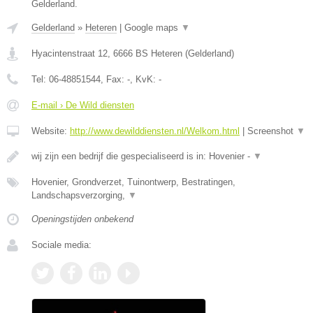
Gelderland.
Gelderland
»
Heteren
|
Google maps
▼
Hyacintenstraat 12
,
6666 BS
Heteren
(
Gelderland
)
Tel:
06-48851544
, Fax:
-
, KvK:
-
E-mail › De Wild diensten
Website:
http://www.dewilddiensten.nl/Welkom.html
|
Screenshot
▼
wij zijn een bedrijf die gespecialiseerd is in: Hovenier -
▼
Hovenier, Grondverzet, Tuinontwerp, Bestratingen,
Landschapsverzorging,
▼
Openingstijden onbekend
Sociale media: