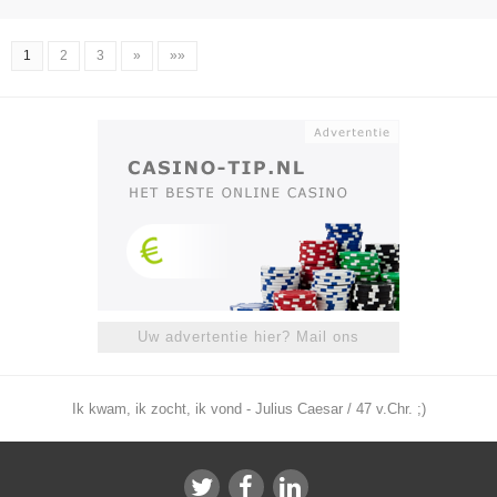
1
2
3
»
»»
Uw advertentie hier? Mail ons
Ik kwam, ik zocht, ik vond - Julius Caesar / 47 v.Chr. ;)