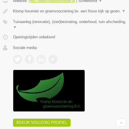
Website:
http://www.klomphovenier.nl
|
Screenshot
▼
Klomp hovenier en groenvoorziening bv. een frisse kijk op groen.
▼
Tuinaanleg (renovatie), (sier)bestrating, onderhoud, tuin afscheiding,
▼
Openingstijden onbekend
Sociale media:
BEKIJK VOLLEDIG PROFIEL