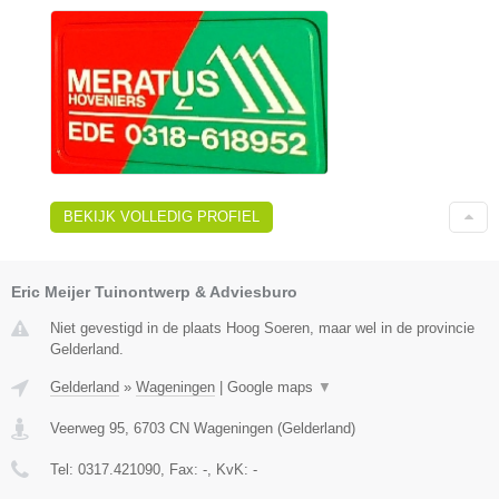
BEKIJK VOLLEDIG PROFIEL
Eric Meijer Tuinontwerp & Adviesburo
Niet gevestigd in de plaats Hoog Soeren, maar wel in de provincie
Gelderland.
Gelderland
»
Wageningen
|
Google maps
▼
Veerweg 95
,
6703 CN
Wageningen
(
Gelderland
)
Tel:
0317.421090
, Fax:
-
, KvK:
-