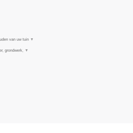
ouden van uw tuin
▼
ver, grondwerk,
▼