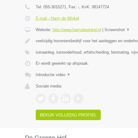
Tel:
055-3015271
, Fax:
-
, KvK:
08147724
E-mail › Harry de Winkel
Website:
http://www.harrydewinkel.nl
|
Screenshot
▼
veelzijdig hoveniersbedrijf voor het aanleggen en onderh
tuinaanleg, tuinonderhoud, erfafscheiding, bestrating, vij
Er wordt gewerkt op afspraak.
Introductie video
▼
Sociale media:
BEKIJK VOLLEDIG PROFIEL
De Groene Hof