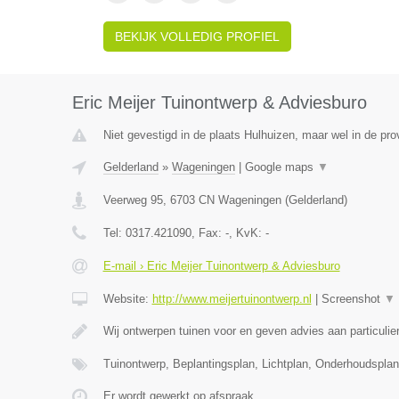
BEKIJK VOLLEDIG PROFIEL
Eric Meijer Tuinontwerp & Adviesburo
Niet gevestigd in de plaats Hulhuizen, maar wel in de pro
Gelderland
»
Wageningen
|
Google maps
▼
Veerweg 95
,
6703 CN
Wageningen
(
Gelderland
)
Tel:
0317.421090
, Fax:
-
, KvK:
-
E-mail › Eric Meijer Tuinontwerp & Adviesburo
Website:
http://www.meijertuinontwerp.nl
|
Screenshot
▼
Wij ontwerpen tuinen voor en geven advies aan particulie
Tuinontwerp, Beplantingsplan, Lichtplan, Onderhoudspla
Er wordt gewerkt op afspraak.