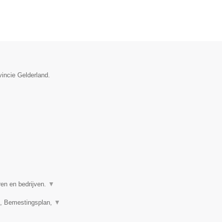
vincie Gelderland.
ren en bedrijven.
▼
n, Bemestingsplan,
▼