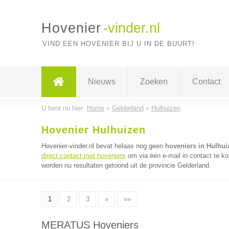
Hovenier
-vinder.nl
VIND EEN HOVENIER BIJ U IN DE BUURT!
Nieuws
Zoeken
Contact
U bent nu hier:
Home
»
Gelderland
»
Hulhuizen
Hovenier Hulhuizen
Hovenier-vinder.nl bevat helaas nog geen
hoveniers in Hulhui
direct contact met hoveniers
om via één e-mail in contact te k
worden nu resultaten getoond uit de provincie Gelderland.
1
2
3
»
»»
MERATUS Hoveniers