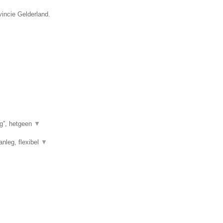
vincie Gelderland.
g”, hetgeen
▼
anleg, flexibel
▼