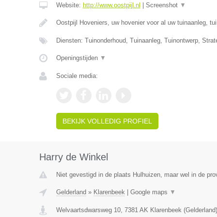
Website:
http://www.oostpijl.nl
|
Screenshot
▼
Oostpijl Hoveniers, uw hovenier voor al uw tuinaanleg, t
Diensten: Tuinonderhoud, Tuinaanleg, Tuinontwerp, Strat
Openingstijden
▼
Sociale media:
BEKIJK VOLLEDIG PROFIEL
Harry de Winkel
Niet gevestigd in de plaats Hulhuizen, maar wel in de pro
Gelderland
»
Klarenbeek
|
Google maps
▼
Welvaartsdwarsweg 10
,
7381 AK
Klarenbeek
(
Gelderland