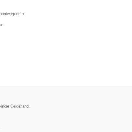
uinontwerp en
▼
en
vincie Gelderland.
)