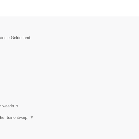
vincie Gelderland.
en waarin
▼
tief tuinontwerp,
▼