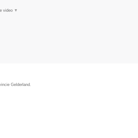
ie video
▼
vincie Gelderland.