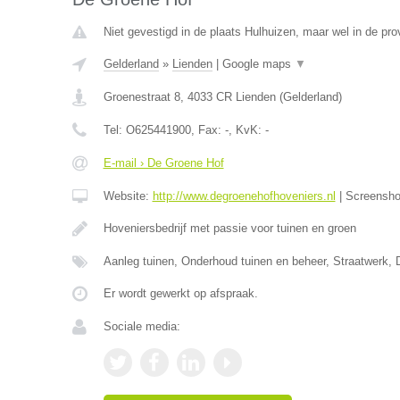
Niet gevestigd in de plaats Hulhuizen, maar wel in de pro
Gelderland
»
Lienden
|
Google maps
▼
Groenestraat 8
,
4033 CR
Lienden
(
Gelderland
)
Tel:
O625441900
, Fax:
-
, KvK:
-
E-mail › De Groene Hof
Website:
http://www.degroenehofhoveniers.nl
|
Screensh
Hoveniersbedrijf met passie voor tuinen en groen
Aanleg tuinen, Onderhoud tuinen en beheer, Straatwerk, 
Er wordt gewerkt op afspraak.
Sociale media: