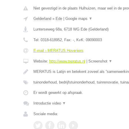
Niet gevestigd in de plaats Hulhuizen, maar wel in de pro
Gelderland
»
Ede
|
Google maps
▼
Lunterseweg 68a
,
6718 WG
Ede
(
Gelderland
)
Tel:
0318-618952
, Fax:
-
, KvK:
09090003
E-mail › MERATUS Hoveniers
Website:
http://www.meratus.nl
|
Screenshot
▼
MERATUS is Latijn en betekent zoveel als “samenwerkin
tuinonderhoud, bedrijfstuinonderhoud, tuinrenovatie, tuina
Er wordt gewerkt op afspraak.
Introductie video
▼
Sociale media: