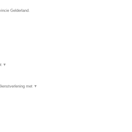
vincie Gelderland.
ot
▼
Dienstverlening met
▼