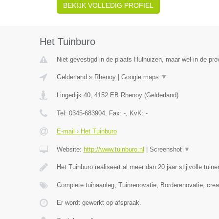
BEKIJK VOLLEDIG PROFIEL
Het Tuinburo
Niet gevestigd in de plaats Hulhuizen, maar wel in de pro
Gelderland
»
Rhenoy
|
Google maps
▼
Lingedijk 40
,
4152 EB
Rhenoy
(
Gelderland
)
Tel:
0345-683904
, Fax:
-
, KvK:
-
E-mail › Het Tuinburo
Website:
http://www.tuinburo.nl
|
Screenshot
▼
Het Tuinburo realiseert al meer dan 20 jaar stijlvolle tuin
Complete tuinaanleg, Tuinrenovatie, Borderenovatie, crea
Er wordt gewerkt op afspraak.