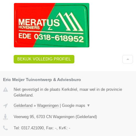
BEKIJK VOLLEDIG PROFIEL
Eric Meijer Tuinontwerp & Adviesburo
Niet gevestigd in de plaats Kerkdriel, maar wel in de provincie
Gelderland.
Gelderland
»
Wageningen
|
Google maps
▼
Veerweg 95
,
6703 CN
Wageningen
(
Gelderland
)
Tel:
0317.421090
, Fax:
-
, KvK:
-