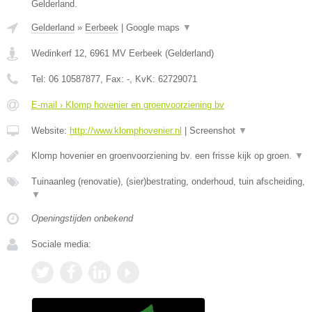
Gelderland.
Gelderland
»
Eerbeek
|
Google maps
▼
Wedinkerf 12
,
6961 MV
Eerbeek
(
Gelderland
)
Tel:
06 10587877
, Fax:
-
, KvK:
62729071
E-mail › Klomp hovenier en groenvoorziening bv
Website:
http://www.klomphovenier.nl
|
Screenshot
▼
Klomp hovenier en groenvoorziening bv. een frisse kijk op groen.
▼
Tuinaanleg (renovatie), (sier)bestrating, onderhoud, tuin afscheiding,
▼
Openingstijden onbekend
Sociale media: