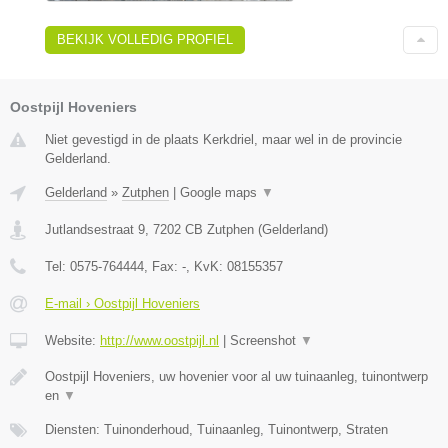
BEKIJK VOLLEDIG PROFIEL
Oostpijl Hoveniers
Niet gevestigd in de plaats Kerkdriel, maar wel in de provincie
Gelderland.
Gelderland
»
Zutphen
|
Google maps
▼
Jutlandsestraat 9
,
7202 CB
Zutphen
(
Gelderland
)
Tel:
0575-764444
, Fax:
-
, KvK:
08155357
E-mail › Oostpijl Hoveniers
Website:
http://www.oostpijl.nl
|
Screenshot
▼
Oostpijl Hoveniers, uw hovenier voor al uw tuinaanleg, tuinontwerp
en
▼
Diensten: Tuinonderhoud, Tuinaanleg, Tuinontwerp, Straten