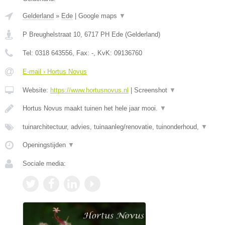
Gelderland
»
Ede
|
Google maps
▼
P Breughelstraat 10
,
6717 PH
Ede
(
Gelderland
)
Tel:
0318 643556
, Fax:
-
, KvK:
09136760
E-mail › Hortus Novus
Website:
https://www.hortusnovus.nl
|
Screenshot
▼
Hortus Novus maakt tuinen het hele jaar mooi.
▼
tuinarchitectuur, advies, tuinaanleg/renovatie, tuinonderhoud,
▼
Openingstijden
▼
Sociale media: