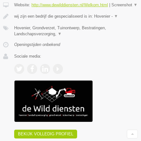
Website:
http://www.dewilddiensten.nl/Welkom.html
|
Screenshot
▼
wij zijn een bedrijf die gespecialiseerd is in: Hovenier -
▼
Hovenier, Grondverzet, Tuinontwerp, Bestratingen,
Landschapsverzorging,
▼
Openingstijden onbekend
Sociale media:
BEKIJK VOLLEDIG PROFIEL