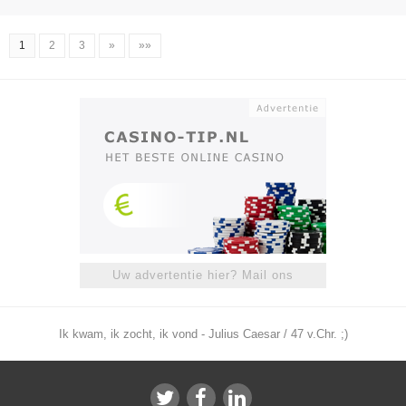
1
2
3
»
»»
Uw advertentie hier? Mail ons
Ik kwam, ik zocht, ik vond - Julius Caesar / 47 v.Chr. ;)