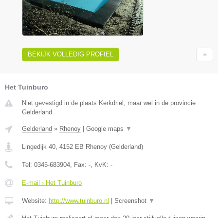
BEKIJK VOLLEDIG PROFIEL
Het Tuinburo
Niet gevestigd in de plaats Kerkdriel, maar wel in de provincie
Gelderland.
Gelderland
»
Rhenoy
|
Google maps
▼
Lingedijk 40
,
4152 EB
Rhenoy
(
Gelderland
)
Tel:
0345-683904
, Fax:
-
, KvK:
-
E-mail › Het Tuinburo
Website:
http://www.tuinburo.nl
|
Screenshot
▼