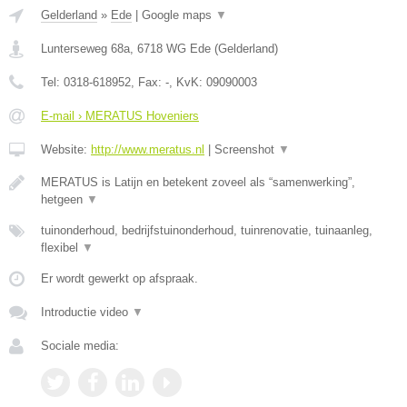
Gelderland
»
Ede
|
Google maps
▼
Lunterseweg 68a
,
6718 WG
Ede
(
Gelderland
)
Tel:
0318-618952
, Fax:
-
, KvK:
09090003
E-mail › MERATUS Hoveniers
Website:
http://www.meratus.nl
|
Screenshot
▼
MERATUS is Latijn en betekent zoveel als “samenwerking”,
hetgeen
▼
tuinonderhoud, bedrijfstuinonderhoud, tuinrenovatie, tuinaanleg,
flexibel
▼
Er wordt gewerkt op afspraak.
Introductie video
▼
Sociale media: