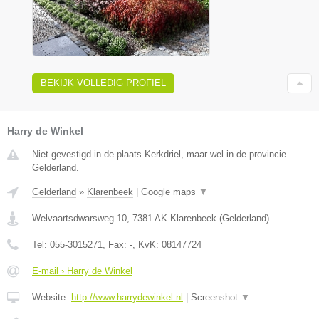
BEKIJK VOLLEDIG PROFIEL
Harry de Winkel
Niet gevestigd in de plaats Kerkdriel, maar wel in de provincie
Gelderland.
Gelderland
»
Klarenbeek
|
Google maps
▼
Welvaartsdwarsweg 10
,
7381 AK
Klarenbeek
(
Gelderland
)
Tel:
055-3015271
, Fax:
-
, KvK:
08147724
E-mail › Harry de Winkel
Website:
http://www.harrydewinkel.nl
|
Screenshot
▼