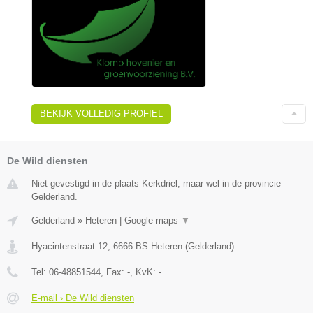
BEKIJK VOLLEDIG PROFIEL
De Wild diensten
Niet gevestigd in de plaats Kerkdriel, maar wel in de provincie
Gelderland.
Gelderland
»
Heteren
|
Google maps
▼
Hyacintenstraat 12
,
6666 BS
Heteren
(
Gelderland
)
Tel:
06-48851544
, Fax:
-
, KvK:
-
E-mail › De Wild diensten