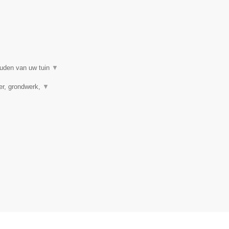
ouden van uw tuin
▼
ver, grondwerk,
▼