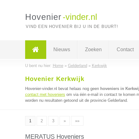
Hovenier
-vinder.nl
VIND EEN HOVENIER BIJ U IN DE BUURT!
Nieuws
Zoeken
Contact
U bent nu hier:
Home
»
Gelderland
»
Kerkwijk
Hovenier Kerkwijk
Hovenier-vinder.nl bevat helaas nog geen
hoveniers in Kerkwi
contact met hoveniers
om via één e-mail in contact te komen m
worden nu resultaten getoond uit de provincie Gelderland.
1
2
3
»
»»
MERATUS Hoveniers