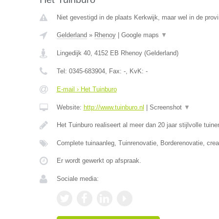
Niet gevestigd in de plaats Kerkwijk, maar wel in de prov
Gelderland
»
Rhenoy
|
Google maps
▼
Lingedijk 40
,
4152 EB
Rhenoy
(
Gelderland
)
Tel:
0345-683904
, Fax:
-
, KvK:
-
E-mail › Het Tuinburo
Website:
http://www.tuinburo.nl
|
Screenshot
▼
Het Tuinburo realiseert al meer dan 20 jaar stijlvolle tuin
Complete tuinaanleg, Tuinrenovatie, Borderenovatie, crea
Er wordt gewerkt op afspraak.
Sociale media: