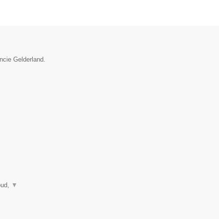
incie Gelderland.
oud,
▼