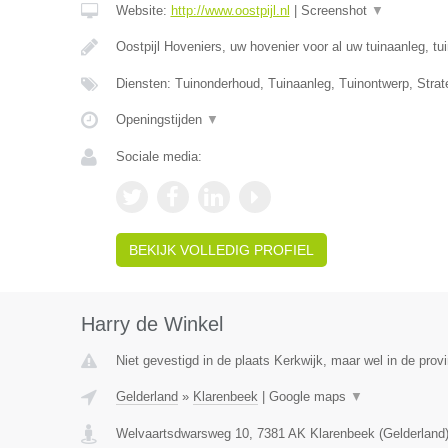
Website:
http://www.oostpijl.nl
|
Screenshot
▼
Oostpijl Hoveniers, uw hovenier voor al uw tuinaanleg, t
Diensten: Tuinonderhoud, Tuinaanleg, Tuinontwerp, Strat
Openingstijden
▼
Sociale media:
BEKIJK VOLLEDIG PROFIEL
Harry de Winkel
Niet gevestigd in de plaats Kerkwijk, maar wel in de prov
Gelderland
»
Klarenbeek
|
Google maps
▼
Welvaartsdwarsweg 10
,
7381 AK
Klarenbeek
(
Gelderland