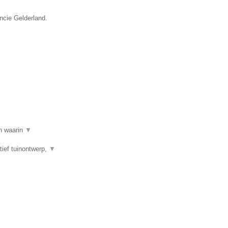
incie Gelderland.
en waarin
▼
tief tuinontwerp,
▼