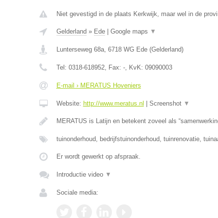
Niet gevestigd in de plaats Kerkwijk, maar wel in de prov
Gelderland
»
Ede
|
Google maps
▼
Lunterseweg 68a
,
6718 WG
Ede
(
Gelderland
)
Tel:
0318-618952
, Fax:
-
, KvK:
09090003
E-mail › MERATUS Hoveniers
Website:
http://www.meratus.nl
|
Screenshot
▼
MERATUS is Latijn en betekent zoveel als “samenwerkin
tuinonderhoud, bedrijfstuinonderhoud, tuinrenovatie, tuina
Er wordt gewerkt op afspraak.
Introductie video
▼
Sociale media: