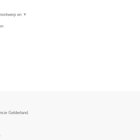
uinontwerp en
▼
en
incie Gelderland.
)