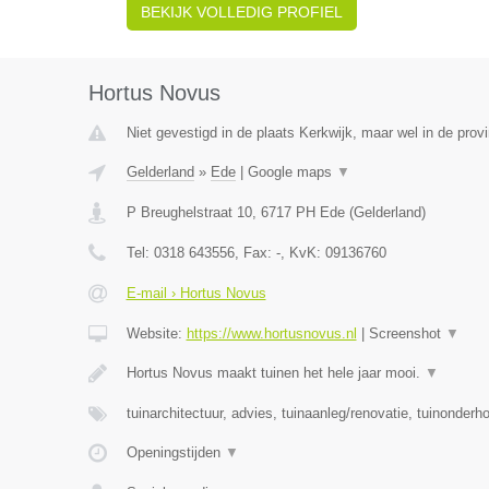
BEKIJK VOLLEDIG PROFIEL
Hortus Novus
Niet gevestigd in de plaats Kerkwijk, maar wel in de prov
Gelderland
»
Ede
|
Google maps
▼
P Breughelstraat 10
,
6717 PH
Ede
(
Gelderland
)
Tel:
0318 643556
, Fax:
-
, KvK:
09136760
E-mail › Hortus Novus
Website:
https://www.hortusnovus.nl
|
Screenshot
▼
Hortus Novus maakt tuinen het hele jaar mooi.
▼
tuinarchitectuur, advies, tuinaanleg/renovatie, tuinonderh
Openingstijden
▼