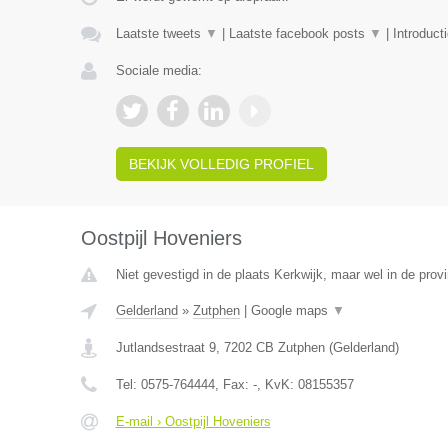
Laatste tweets
▼
|
Laatste facebook posts
▼
|
Introduct
Sociale media:
BEKIJK VOLLEDIG PROFIEL
Oostpijl Hoveniers
Niet gevestigd in de plaats Kerkwijk, maar wel in de prov
Gelderland
»
Zutphen
|
Google maps
▼
Jutlandsestraat 9
,
7202 CB
Zutphen
(
Gelderland
)
Tel:
0575-764444
, Fax:
-
, KvK:
08155357
E-mail › Oostpijl Hoveniers