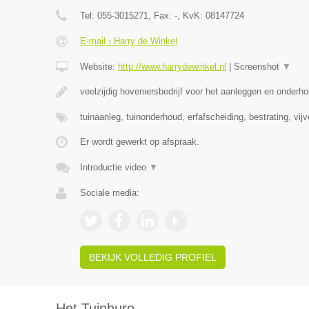
Tel:
055-3015271
, Fax:
-
, KvK:
08147724
E-mail › Harry de Winkel
Website:
http://www.harrydewinkel.nl
|
Screenshot
▼
veelzijdig hoveniersbedrijf voor het aanleggen en onderh
tuinaanleg, tuinonderhoud, erfafscheiding, bestrating, vij
Er wordt gewerkt op afspraak.
Introductie video
▼
Sociale media:
BEKIJK VOLLEDIG PROFIEL
Het Tuinburo