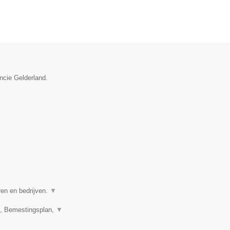
incie Gelderland.
ren en bedrijven.
▼
n, Bemestingsplan,
▼