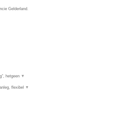
incie Gelderland.
g”, hetgeen
▼
anleg, flexibel
▼