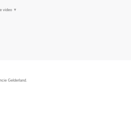
ie video
▼
incie Gelderland.