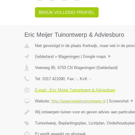
BEKIJK VOLLEDIG PROFIEL
Eric Meijer Tuinontwerp & Adviesburo
Niet gevestigd in de plaats Kerkwijk, maar wel in de prov
Gelderland
»
Wageningen
|
Google maps
▼
Veerweg 95
,
6703 CN
Wageningen
(
Gelderland
)
Tel:
0317.421090
, Fax:
-
, KvK:
-
E-mail › Eric Meijer Tuinontwerp & Adviesburo
Website:
http://www.meijertuinontwerp.nl
|
Screenshot
▼
Wij ontwerpen tuinen voor en geven advies aan particulie
Tuinontwerp, Beplantingsplan, Lichtplan, Onderhoudspla
Er wordt gewerkt op afspraak.