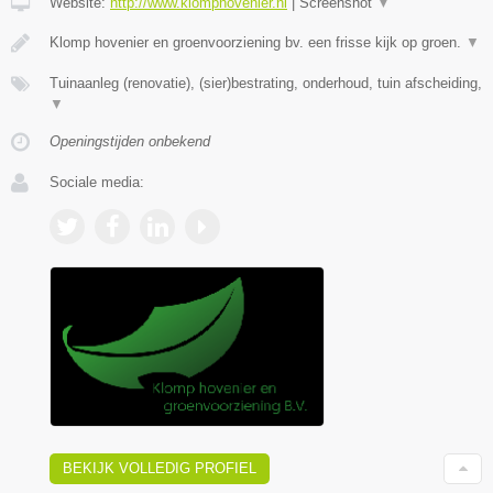
Website:
http://www.klomphovenier.nl
|
Screenshot
▼
Klomp hovenier en groenvoorziening bv. een frisse kijk op groen.
▼
Tuinaanleg (renovatie), (sier)bestrating, onderhoud, tuin afscheiding,
▼
Openingstijden onbekend
Sociale media:
BEKIJK VOLLEDIG PROFIEL