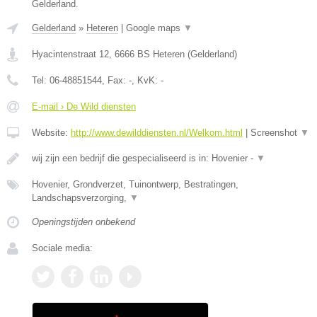
Gelderland.
Gelderland
»
Heteren
|
Google maps
▼
Hyacintenstraat 12
,
6666 BS
Heteren
(
Gelderland
)
Tel:
06-48851544
, Fax:
-
, KvK:
-
E-mail › De Wild diensten
Website:
http://www.dewilddiensten.nl/Welkom.html
|
Screenshot
▼
wij zijn een bedrijf die gespecialiseerd is in: Hovenier -
▼
Hovenier, Grondverzet, Tuinontwerp, Bestratingen,
Landschapsverzorging,
▼
Openingstijden onbekend
Sociale media: