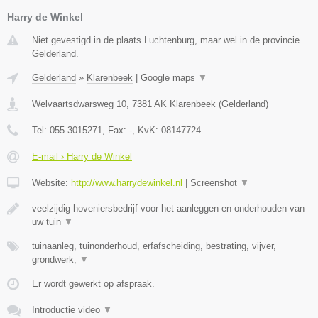
Harry de Winkel
Niet gevestigd in de plaats Luchtenburg, maar wel in de provincie
Gelderland.
Gelderland
»
Klarenbeek
|
Google maps
▼
Welvaartsdwarsweg 10
,
7381 AK
Klarenbeek
(
Gelderland
)
Tel:
055-3015271
, Fax:
-
, KvK:
08147724
E-mail › Harry de Winkel
Website:
http://www.harrydewinkel.nl
|
Screenshot
▼
veelzijdig hoveniersbedrijf voor het aanleggen en onderhouden van
uw tuin
▼
tuinaanleg, tuinonderhoud, erfafscheiding, bestrating, vijver,
grondwerk,
▼
Er wordt gewerkt op afspraak.
Introductie video
▼