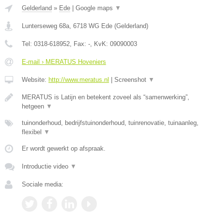
Gelderland
»
Ede
|
Google maps
▼
Lunterseweg 68a
,
6718 WG
Ede
(
Gelderland
)
Tel:
0318-618952
, Fax:
-
, KvK:
09090003
E-mail › MERATUS Hoveniers
Website:
http://www.meratus.nl
|
Screenshot
▼
MERATUS is Latijn en betekent zoveel als “samenwerking”,
hetgeen
▼
tuinonderhoud, bedrijfstuinonderhoud, tuinrenovatie, tuinaanleg,
flexibel
▼
Er wordt gewerkt op afspraak.
Introductie video
▼
Sociale media: