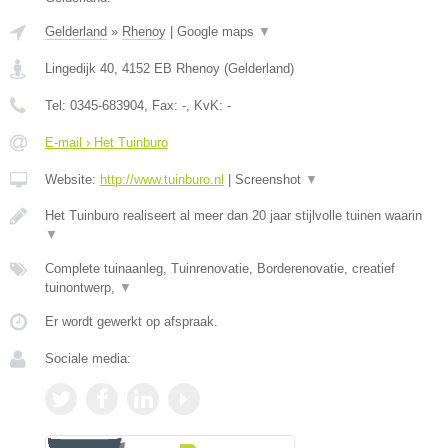
Gelderland
»
Rhenoy
|
Google maps
▼
Lingedijk 40
,
4152 EB
Rhenoy
(
Gelderland
)
Tel:
0345-683904
, Fax:
-
, KvK:
-
E-mail › Het Tuinburo
Website:
http://www.tuinburo.nl
|
Screenshot
▼
Het Tuinburo realiseert al meer dan 20 jaar stijlvolle tuinen waarin
▼
Complete tuinaanleg, Tuinrenovatie, Borderenovatie, creatief
tuinontwerp,
▼
Er wordt gewerkt op afspraak.
Sociale media: