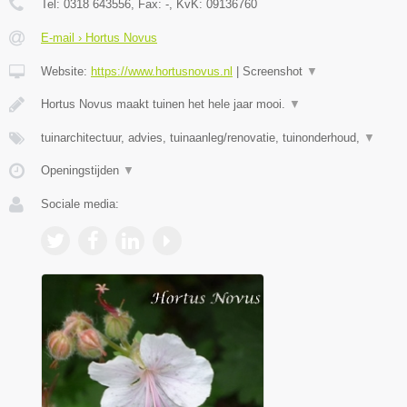
Tel:
0318 643556
, Fax:
-
, KvK:
09136760
E-mail › Hortus Novus
Website:
https://www.hortusnovus.nl
|
Screenshot
▼
Hortus Novus maakt tuinen het hele jaar mooi.
▼
tuinarchitectuur, advies, tuinaanleg/renovatie, tuinonderhoud,
▼
Openingstijden
▼
Sociale media: