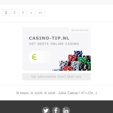
1
2
3
»
»»
Uw advertentie hier? Mail ons
Ik kwam, ik zocht, ik vond - Julius Caesar / 47 v.Chr. ;)