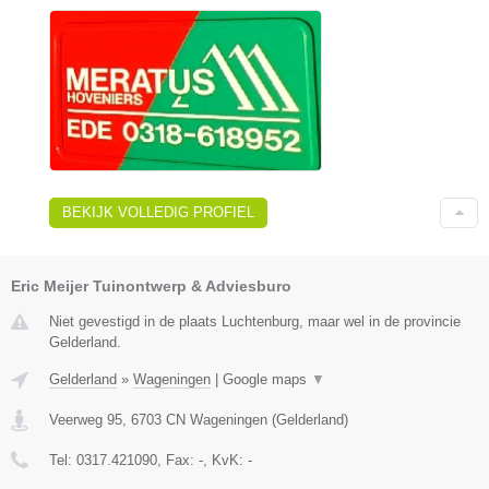
BEKIJK VOLLEDIG PROFIEL
Eric Meijer Tuinontwerp & Adviesburo
Niet gevestigd in de plaats Luchtenburg, maar wel in de provincie
Gelderland.
Gelderland
»
Wageningen
|
Google maps
▼
Veerweg 95
,
6703 CN
Wageningen
(
Gelderland
)
Tel:
0317.421090
, Fax:
-
, KvK:
-