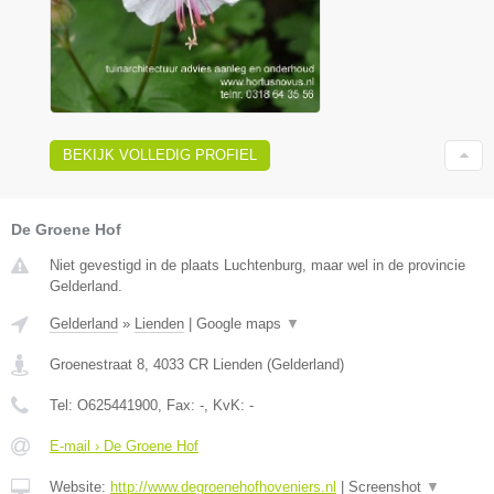
BEKIJK VOLLEDIG PROFIEL
De Groene Hof
Niet gevestigd in de plaats Luchtenburg, maar wel in de provincie
Gelderland.
Gelderland
»
Lienden
|
Google maps
▼
Groenestraat 8
,
4033 CR
Lienden
(
Gelderland
)
Tel:
O625441900
, Fax:
-
, KvK:
-
E-mail › De Groene Hof
Website:
http://www.degroenehofhoveniers.nl
|
Screenshot
▼