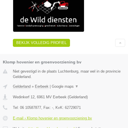
BEKIJK VOLLEDIG PROFIEL
Klomp hovenier en groenvoorziening bv
Niet gevestigd in de plaats Luchtenburg, maar wel in de provincie
Gelderland.
Gelderland
»
Eerbeek
|
Google maps
▼
Wedinkerf 12
,
6961 MV
Eerbeek
(
Gelderland
)
Tel:
06 10587877
, Fax:
-
, KvK:
62729071
E-mail › Klomp hovenier en groenvoorziening bv