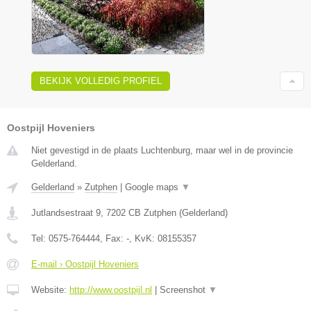
BEKIJK VOLLEDIG PROFIEL
Oostpijl Hoveniers
Niet gevestigd in de plaats Luchtenburg, maar wel in de provincie
Gelderland.
Gelderland
»
Zutphen
|
Google maps
▼
Jutlandsestraat 9
,
7202 CB
Zutphen
(
Gelderland
)
Tel:
0575-764444
, Fax:
-
, KvK:
08155357
E-mail › Oostpijl Hoveniers
Website:
http://www.oostpijl.nl
|
Screenshot
▼