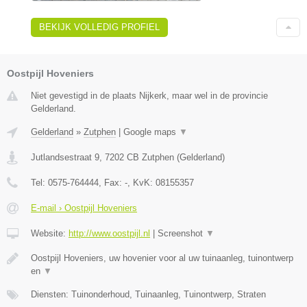
BEKIJK VOLLEDIG PROFIEL
Oostpijl Hoveniers
Niet gevestigd in de plaats Nijkerk, maar wel in de provincie
Gelderland.
Gelderland
»
Zutphen
|
Google maps
▼
Jutlandsestraat 9
,
7202 CB
Zutphen
(
Gelderland
)
Tel:
0575-764444
, Fax:
-
, KvK:
08155357
E-mail › Oostpijl Hoveniers
Website:
http://www.oostpijl.nl
|
Screenshot
▼
Oostpijl Hoveniers, uw hovenier voor al uw tuinaanleg, tuinontwerp
en
▼
Diensten: Tuinonderhoud, Tuinaanleg, Tuinontwerp, Straten