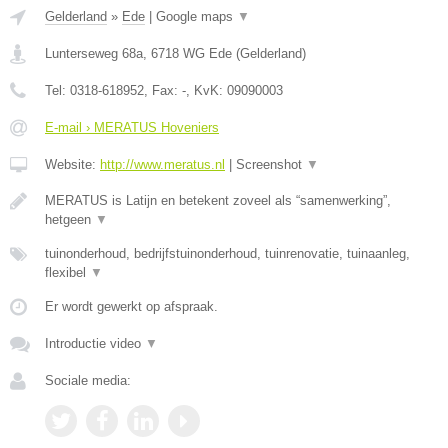
Gelderland
»
Ede
|
Google maps
▼
Lunterseweg 68a
,
6718 WG
Ede
(
Gelderland
)
Tel:
0318-618952
, Fax:
-
, KvK:
09090003
E-mail › MERATUS Hoveniers
Website:
http://www.meratus.nl
|
Screenshot
▼
MERATUS is Latijn en betekent zoveel als “samenwerking”,
hetgeen
▼
tuinonderhoud, bedrijfstuinonderhoud, tuinrenovatie, tuinaanleg,
flexibel
▼
Er wordt gewerkt op afspraak.
Introductie video
▼
Sociale media: