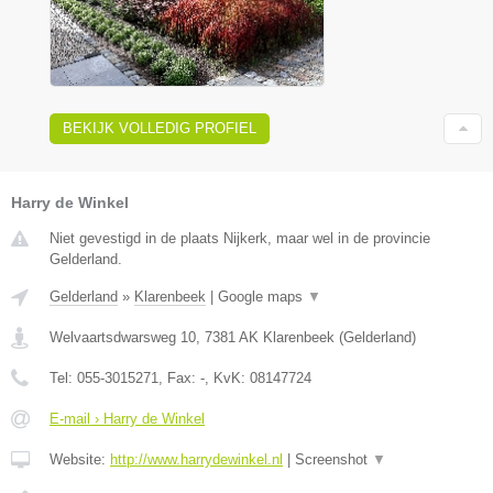
BEKIJK VOLLEDIG PROFIEL
Harry de Winkel
Niet gevestigd in de plaats Nijkerk, maar wel in de provincie
Gelderland.
Gelderland
»
Klarenbeek
|
Google maps
▼
Welvaartsdwarsweg 10
,
7381 AK
Klarenbeek
(
Gelderland
)
Tel:
055-3015271
, Fax:
-
, KvK:
08147724
E-mail › Harry de Winkel
Website:
http://www.harrydewinkel.nl
|
Screenshot
▼