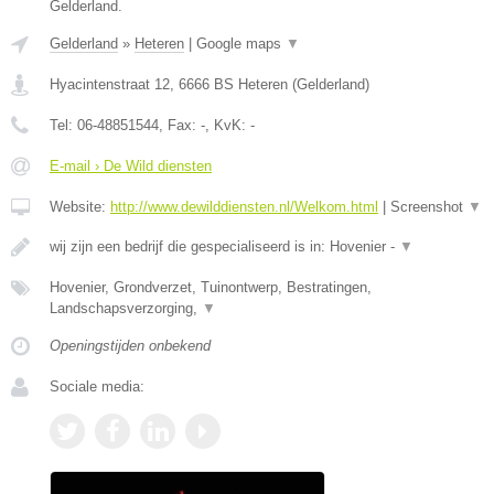
Gelderland.
Gelderland
»
Heteren
|
Google maps
▼
Hyacintenstraat 12
,
6666 BS
Heteren
(
Gelderland
)
Tel:
06-48851544
, Fax:
-
, KvK:
-
E-mail › De Wild diensten
Website:
http://www.dewilddiensten.nl/Welkom.html
|
Screenshot
▼
wij zijn een bedrijf die gespecialiseerd is in: Hovenier -
▼
Hovenier, Grondverzet, Tuinontwerp, Bestratingen,
Landschapsverzorging,
▼
Openingstijden onbekend
Sociale media: