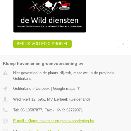
BEKIJK VOLLEDIG PROFIEL
Klomp hovenier en groenvoorziening bv
Niet gevestigd in de plaats Nijkerk, maar wel in de provincie
Gelderland.
Gelderland
»
Eerbeek
|
Google maps
▼
Wedinkerf 12
,
6961 MV
Eerbeek
(
Gelderland
)
Tel:
06 10587877
, Fax:
-
, KvK:
62729071
E-mail › Klomp hovenier en groenvoorziening bv