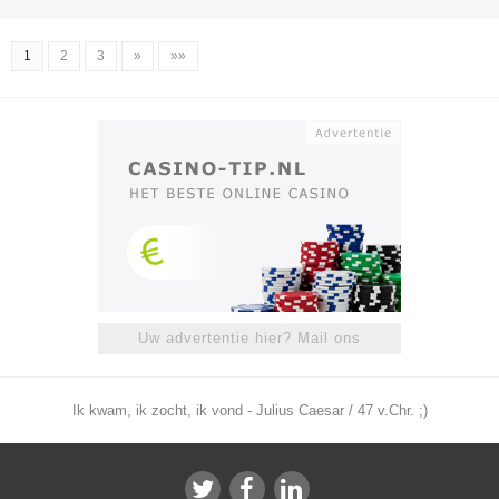
1
2
3
»
»»
Uw advertentie hier? Mail ons
Ik kwam, ik zocht, ik vond - Julius Caesar / 47 v.Chr. ;)