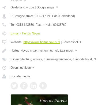
Gelderland
»
Ede
|
Google maps
▼
P Breughelstraat 10
,
6717 PH
Ede
(
Gelderland
)
Tel:
0318 643556
, Fax:
-
, KvK:
09136760
E-mail › Hortus Novus
Website:
https://www.hortusnovus.nl
|
Screenshot
▼
Hortus Novus maakt tuinen het hele jaar mooi.
▼
tuinarchitectuur, advies, tuinaanleg/renovatie, tuinonderhoud,
▼
Openingstijden
▼
Sociale media: