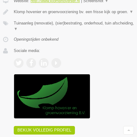
Website:
http://www.klomphovenier.nl
|
Screenshot
▼
Klomp hovenier en groenvoorziening bv. een frisse kijk op groen.
▼
Tuinaanleg (renovatie), (sier)bestrating, onderhoud, tuin afscheiding,
▼
Openingstijden onbekend
Sociale media:
BEKIJK VOLLEDIG PROFIEL