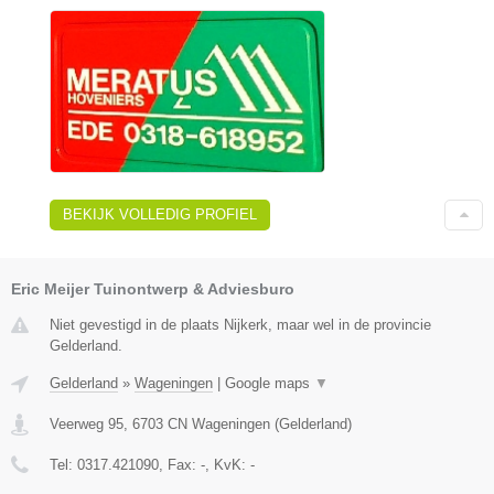
BEKIJK VOLLEDIG PROFIEL
Eric Meijer Tuinontwerp & Adviesburo
Niet gevestigd in de plaats Nijkerk, maar wel in de provincie
Gelderland.
Gelderland
»
Wageningen
|
Google maps
▼
Veerweg 95
,
6703 CN
Wageningen
(
Gelderland
)
Tel:
0317.421090
, Fax:
-
, KvK:
-