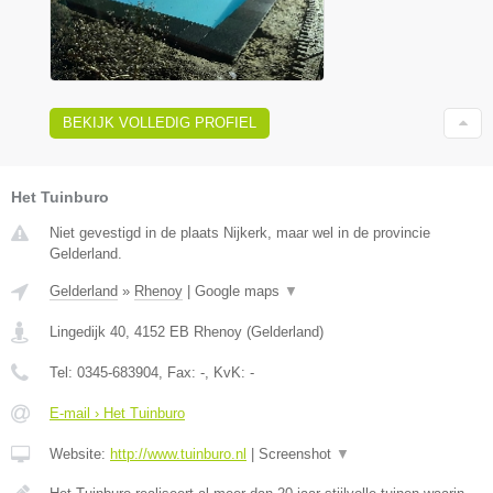
BEKIJK VOLLEDIG PROFIEL
Het Tuinburo
Niet gevestigd in de plaats Nijkerk, maar wel in de provincie
Gelderland.
Gelderland
»
Rhenoy
|
Google maps
▼
Lingedijk 40
,
4152 EB
Rhenoy
(
Gelderland
)
Tel:
0345-683904
, Fax:
-
, KvK:
-
E-mail › Het Tuinburo
Website:
http://www.tuinburo.nl
|
Screenshot
▼