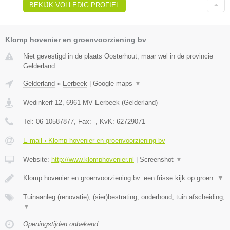
BEKIJK VOLLEDIG PROFIEL
Klomp hovenier en groenvoorziening bv
Niet gevestigd in de plaats Oosterhout, maar wel in de provincie
Gelderland.
Gelderland
»
Eerbeek
|
Google maps
▼
Wedinkerf 12
,
6961 MV
Eerbeek
(
Gelderland
)
Tel:
06 10587877
, Fax:
-
, KvK:
62729071
E-mail › Klomp hovenier en groenvoorziening bv
Website:
http://www.klomphovenier.nl
|
Screenshot
▼
Klomp hovenier en groenvoorziening bv. een frisse kijk op groen.
▼
Tuinaanleg (renovatie), (sier)bestrating, onderhoud, tuin afscheiding,
▼
Openingstijden onbekend