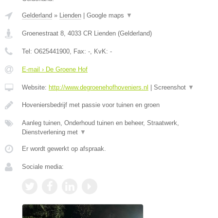
Gelderland
»
Lienden
|
Google maps
▼
Groenestraat 8
,
4033 CR
Lienden
(
Gelderland
)
Tel:
O625441900
, Fax:
-
, KvK:
-
E-mail › De Groene Hof
Website:
http://www.degroenehofhoveniers.nl
|
Screenshot
▼
Hoveniersbedrijf met passie voor tuinen en groen
Aanleg tuinen, Onderhoud tuinen en beheer, Straatwerk,
Dienstverlening met
▼
Er wordt gewerkt op afspraak.
Sociale media: