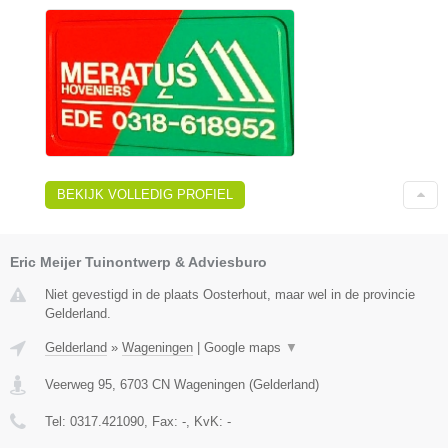
BEKIJK VOLLEDIG PROFIEL
Eric Meijer Tuinontwerp & Adviesburo
Niet gevestigd in de plaats Oosterhout, maar wel in de provincie
Gelderland.
Gelderland
»
Wageningen
|
Google maps
▼
Veerweg 95
,
6703 CN
Wageningen
(
Gelderland
)
Tel:
0317.421090
, Fax:
-
, KvK:
-