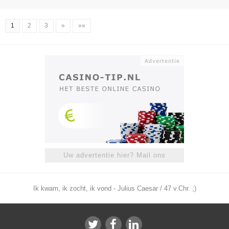
1
2
3
»
»»
Uw advertentie hier? Mail ons
Ik kwam, ik zocht, ik vond - Julius Caesar / 47 v.Chr. ;)