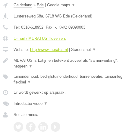
Gelderland
»
Ede
|
Google maps
▼
Lunterseweg 68a
,
6718 WG
Ede
(
Gelderland
)
Tel:
0318-618952
, Fax:
-
, KvK:
09090003
E-mail › MERATUS Hoveniers
Website:
http://www.meratus.nl
|
Screenshot
▼
MERATUS is Latijn en betekent zoveel als “samenwerking”,
hetgeen
▼
tuinonderhoud, bedrijfstuinonderhoud, tuinrenovatie, tuinaanleg,
flexibel
▼
Er wordt gewerkt op afspraak.
Introductie video
▼
Sociale media: