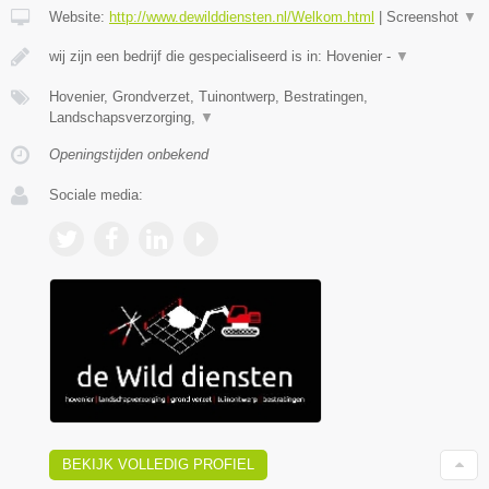
Website:
http://www.dewilddiensten.nl/Welkom.html
|
Screenshot
▼
wij zijn een bedrijf die gespecialiseerd is in: Hovenier -
▼
Hovenier, Grondverzet, Tuinontwerp, Bestratingen,
Landschapsverzorging,
▼
Openingstijden onbekend
Sociale media:
BEKIJK VOLLEDIG PROFIEL