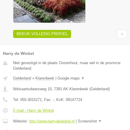
BEKIJK VOLLEDIG PROFIEL
Harry de Winkel
Niet gevestigd in de plaats Oosterhout, maar wel in de provincie
Gelderland.
Gelderland
»
Klarenbeek
|
Google maps
▼
Welvaartsdwarsweg 10
,
7381 AK
Klarenbeek
(
Gelderland
)
Tel:
055-3015271
, Fax:
-
, KvK:
08147724
E-mail › Harry de Winkel
Website:
http://www.harrydewinkel.nl
|
Screenshot
▼