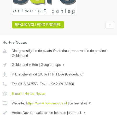
BEKIJK VOLLEDIG PROFIEL
Hortus Novus
Niet gevestigd in de plaats Oosterhout, maar wel in de provincie
Gelderland.
Gelderland
»
Ede
|
Google maps
▼
P Breughelstraat 10
,
6717 PH
Ede
(
Gelderland
)
Tel:
0318 643556
, Fax:
-
, KvK:
09136760
E-mail › Hortus Novus
Website:
https://www.hortusnovus.nl
|
Screenshot
▼
Hortus Novus maakt tuinen het hele jaar mooi.
▼