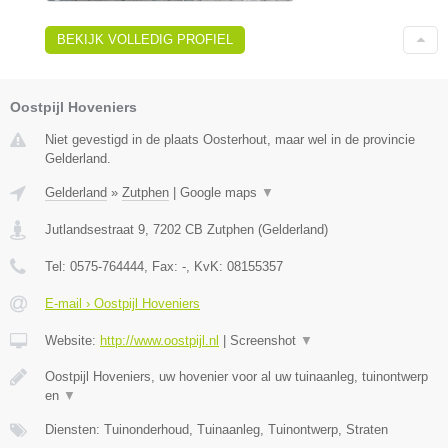
BEKIJK VOLLEDIG PROFIEL
Oostpijl Hoveniers
Niet gevestigd in de plaats Oosterhout, maar wel in de provincie
Gelderland.
Gelderland
»
Zutphen
|
Google maps
▼
Jutlandsestraat 9
,
7202 CB
Zutphen
(
Gelderland
)
Tel:
0575-764444
, Fax:
-
, KvK:
08155357
E-mail › Oostpijl Hoveniers
Website:
http://www.oostpijl.nl
|
Screenshot
▼
Oostpijl Hoveniers, uw hovenier voor al uw tuinaanleg, tuinontwerp
en
▼
Diensten: Tuinonderhoud, Tuinaanleg, Tuinontwerp, Straten