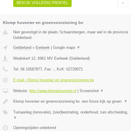
BEKIJK VOLLEDIG PROFIEL
Klomp hovenier en groenvoorziening bv
Niet gevestigd in de plaats Schaarsbergen, maar wel in de provincie
Gelderland.
Gelderland
»
Eerbeek
|
Google maps
▼
Wedinkerf 12
,
6961 MV
Eerbeek
(
Gelderland
)
Tel:
06 10587877
, Fax:
-
, KvK:
62729071
E-mail › Klomp hovenier en groenvoorziening bv
Website:
http://www.klomphovenier.nl
|
Screenshot
▼
Klomp hovenier en groenvoorziening bv. een frisse kijk op groen.
▼
Tuinaanleg (renovatie), (sier)bestrating, onderhoud, tuin afscheiding,
▼
Openingstijden onbekend