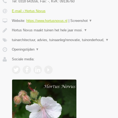
Tel:
0318 643556
, Fax:
-
, KvK:
09136760
E-mail › Hortus Novus
Website:
https://www.hortusnovus.nl
|
Screenshot
▼
Hortus Novus maakt tuinen het hele jaar mooi.
▼
tuinarchitectuur, advies, tuinaanleg/renovatie, tuinonderhoud,
▼
Openingstijden
▼
Sociale media: