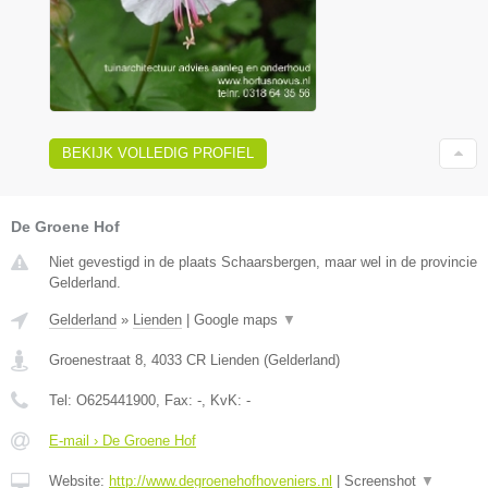
BEKIJK VOLLEDIG PROFIEL
De Groene Hof
Niet gevestigd in de plaats Schaarsbergen, maar wel in de provincie
Gelderland.
Gelderland
»
Lienden
|
Google maps
▼
Groenestraat 8
,
4033 CR
Lienden
(
Gelderland
)
Tel:
O625441900
, Fax:
-
, KvK:
-
E-mail › De Groene Hof
Website:
http://www.degroenehofhoveniers.nl
|
Screenshot
▼