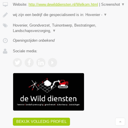
Website:
http://www.dewilddiensten.nl/Welkom.html
|
Screenshot
▼
wij zijn een bedrijf die gespecialiseerd is in: Hovenier -
▼
Hovenier, Grondverzet, Tuinontwerp, Bestratingen,
Landschapsverzorging,
▼
Openingstijden onbekend
Sociale media:
BEKIJK VOLLEDIG PROFIEL