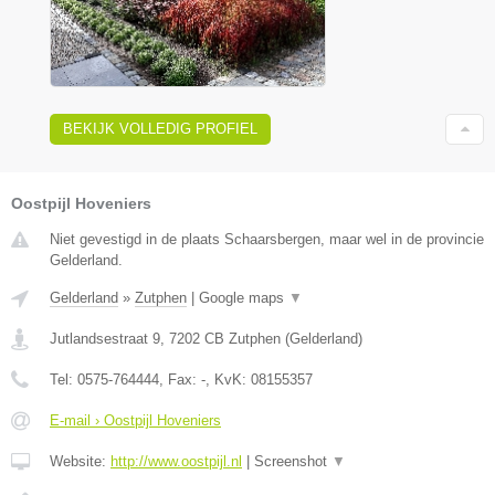
BEKIJK VOLLEDIG PROFIEL
Oostpijl Hoveniers
Niet gevestigd in de plaats Schaarsbergen, maar wel in de provincie
Gelderland.
Gelderland
»
Zutphen
|
Google maps
▼
Jutlandsestraat 9
,
7202 CB
Zutphen
(
Gelderland
)
Tel:
0575-764444
, Fax:
-
, KvK:
08155357
E-mail › Oostpijl Hoveniers
Website:
http://www.oostpijl.nl
|
Screenshot
▼