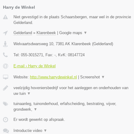
Harry de Winkel
Niet gevestigd in de plaats Schaarsbergen, maar wel in de provincie
Gelderland.
Gelderland
»
Klarenbeek
|
Google maps
▼
Welvaartsdwarsweg 10
,
7381 AK
Klarenbeek
(
Gelderland
)
Tel:
055-3015271
, Fax:
-
, KvK:
08147724
E-mail › Harry de Winkel
Website:
http://www.harrydewinkel.nl
|
Screenshot
▼
veelzijdig hoveniersbedrijf voor het aanleggen en onderhouden van
uw tuin
▼
tuinaanleg, tuinonderhoud, erfafscheiding, bestrating, vijver,
grondwerk,
▼
Er wordt gewerkt op afspraak.
Introductie video
▼