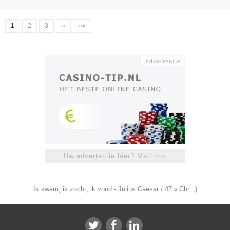
1
2
3
»
»»
Uw advertentie hier? Mail ons
Ik kwam, ik zocht, ik vond - Julius Caesar / 47 v.Chr. ;)