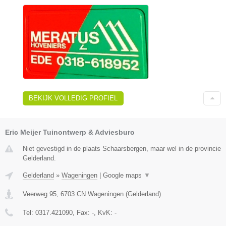
BEKIJK VOLLEDIG PROFIEL
Eric Meijer Tuinontwerp & Adviesburo
Niet gevestigd in de plaats Schaarsbergen, maar wel in de provincie
Gelderland.
Gelderland
»
Wageningen
|
Google maps
▼
Veerweg 95
,
6703 CN
Wageningen
(
Gelderland
)
Tel:
0317.421090
, Fax:
-
, KvK:
-