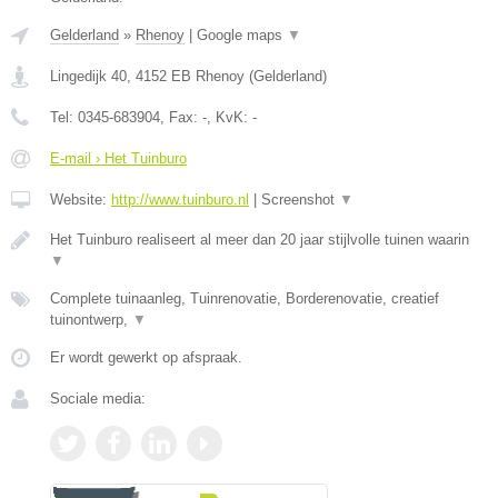
Gelderland
»
Rhenoy
|
Google maps
▼
Lingedijk 40
,
4152 EB
Rhenoy
(
Gelderland
)
Tel:
0345-683904
, Fax:
-
, KvK:
-
E-mail › Het Tuinburo
Website:
http://www.tuinburo.nl
|
Screenshot
▼
Het Tuinburo realiseert al meer dan 20 jaar stijlvolle tuinen waarin
▼
Complete tuinaanleg, Tuinrenovatie, Borderenovatie, creatief
tuinontwerp,
▼
Er wordt gewerkt op afspraak.
Sociale media: