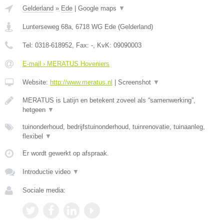
Gelderland
»
Ede
|
Google maps
▼
Lunterseweg 68a
,
6718 WG
Ede
(
Gelderland
)
Tel:
0318-618952
, Fax:
-
, KvK:
09090003
E-mail › MERATUS Hoveniers
Website:
http://www.meratus.nl
|
Screenshot
▼
MERATUS is Latijn en betekent zoveel als “samenwerking”,
hetgeen
▼
tuinonderhoud, bedrijfstuinonderhoud, tuinrenovatie, tuinaanleg,
flexibel
▼
Er wordt gewerkt op afspraak.
Introductie video
▼
Sociale media: